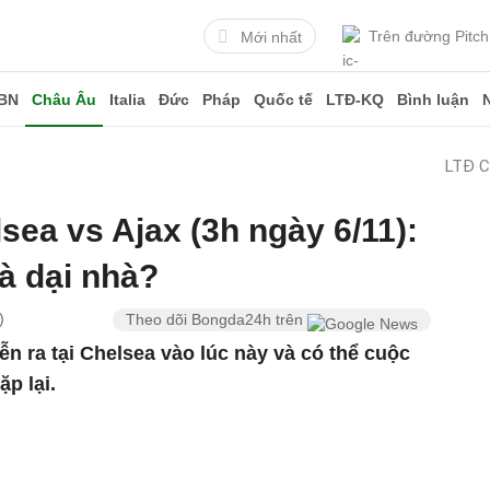
Trên đường Pitch
Mới nhất
BN
Châu Âu
Italia
Đức
Pháp
Quốc tế
LTĐ-KQ
Bình luận
LTĐ C
sea vs Ajax (3h ngày 6/11):
à dại nhà?
)
Theo dõi Bongda24h trên
ễn ra tại Chelsea vào lúc này và có thể cuộc
ặp lại.