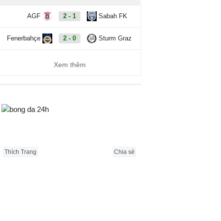
AGF
2 - 1
Sabah FK
Fenerbahçe
2 - 0
Sturm Graz
Xem thêm
Bongda24h.vn
Thích Trang
Chia sẻ