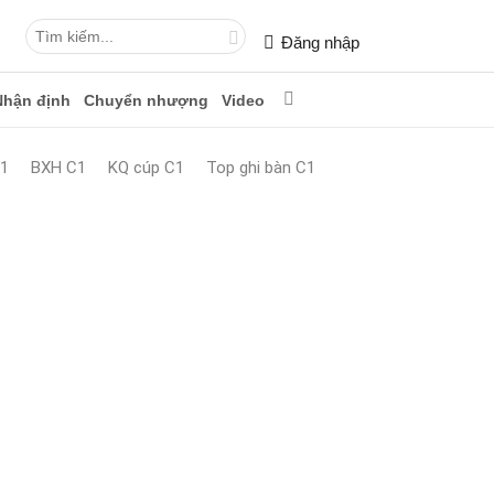
Đăng nhập
Nhận định
Chuyển nhượng
Video
1
BXH C1
KQ cúp C1
Top ghi bàn C1