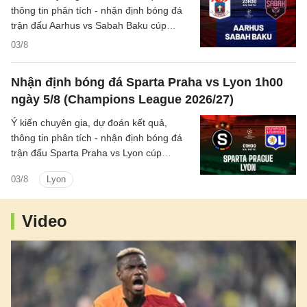
thông tin phân tích - nhận định bóng đá
trận đấu Aarhus vs Sabah Baku cúp
C1/UEFA Champions League 2026/27
03/8
hôm nay.
Nhận định bóng đá Sparta Praha vs Lyon 1h00
ngày 5/8 (Champions League 2026/27)
Ý kiến chuyên gia, dự đoán kết quả,
thông tin phân tích - nhận định bóng đá
trận đấu Sparta Praha vs Lyon cúp
C1/UEFA Champions League 2026/27
03/8
Lyon
hôm nay.
Video