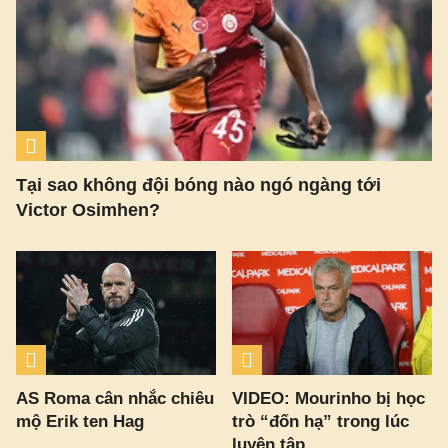
Tại sao không đội bóng nào ngó ngàng tới
Victor Osimhen?
AS Roma cân nhắc chiêu
VIDEO: Mourinho bị học
mộ Erik ten Hag
trò “đốn hạ” trong lúc
luyện tập