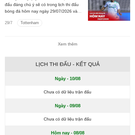
đấu đáng chú ý sẽ có trong lịch thi đấu
bóng đá hôm nay ngày 29/07/2026 và
rạng sáng mai cùng kênh phát sóng trực
29/7
Tottenham
tiếp.
Xem thêm
LỊCH THI ĐẤU - KẾT QUẢ
Ngày - 10/08
Chưa có dữ liệu trận đấu
Ngày - 09/08
Chưa có dữ liệu trận đấu
Hôm nay - 08/08