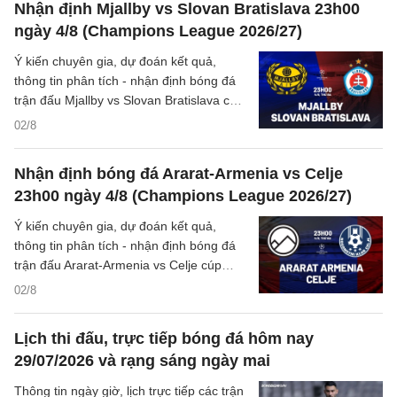
Nhận định Mjallby vs Slovan Bratislava 23h00
ngày 4/8 (Champions League 2026/27)
Ý kiến chuyên gia, dự đoán kết quả,
thông tin phân tích - nhận định bóng đá
trận đấu Mjallby vs Slovan Bratislava cúp
C1/UEFA Champions League 2026/27
02/8
hôm nay.
Nhận định bóng đá Ararat-Armenia vs Celje
23h00 ngày 4/8 (Champions League 2026/27)
Ý kiến chuyên gia, dự đoán kết quả,
thông tin phân tích - nhận định bóng đá
trận đấu Ararat-Armenia vs Celje cúp
C1/UEFA Champions League 2026/27
02/8
hôm nay.
Lịch thi đấu, trực tiếp bóng đá hôm nay
29/07/2026 và rạng sáng ngày mai
Thông tin ngày giờ, lịch trực tiếp các trận