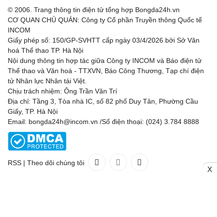
© 2006. Trang thông tin điện tử tổng hợp Bongda24h.vn
CƠ QUAN CHỦ QUẢN: Công ty Cổ phần Truyền thông Quốc tế
INCOM
Giấy phép số: 150/GP-SVHTT cấp ngày 03/4/2026 bởi Sở Văn
hoá Thể thao TP. Hà Nội
Nội dung thông tin hợp tác giữa Công ty INCOM và Báo điện tử
Thể thao và Văn hoá - TTXVN, Báo Công Thương, Tạp chí điện
tử Nhân lực Nhân tài Việt.
Chịu trách nhiệm: Ông Trần Văn Trí
Địa chỉ: Tầng 3, Tòa nhà IC, số 82 phố Duy Tân, Phường Cầu
Giấy, TP. Hà Nội
Email: bongda24h@incom.vn /Số điện thoại: (024) 3.784 8888
RSS
|
Theo dõi chúng tôi
X
Liên hệ
Quảng cáo
(024) 3.784 8888
Toàn bộ bản quyền thuộc
Bongda24h.vn