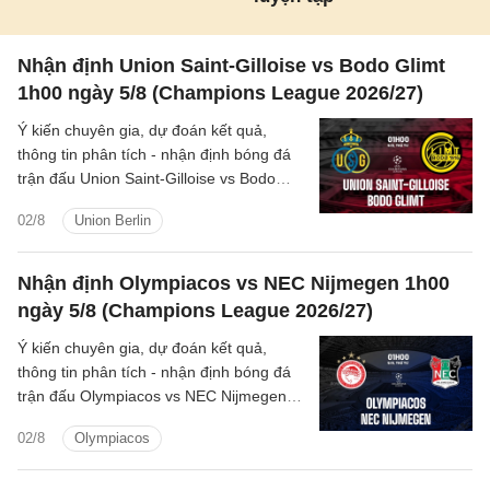
Nhận định Union Saint-Gilloise vs Bodo Glimt
1h00 ngày 5/8 (Champions League 2026/27)
Ý kiến chuyên gia, dự đoán kết quả,
thông tin phân tích - nhận định bóng đá
trận đấu Union Saint-Gilloise vs Bodo
Glimt cúp C1/UEFA Champions League
02/8
Union Berlin
2026/27 hôm nay.
Nhận định Olympiacos vs NEC Nijmegen 1h00
ngày 5/8 (Champions League 2026/27)
Ý kiến chuyên gia, dự đoán kết quả,
thông tin phân tích - nhận định bóng đá
trận đấu Olympiacos vs NEC Nijmegen
cúp C1/UEFA Champions League
02/8
Olympiacos
2026/27 hôm nay.