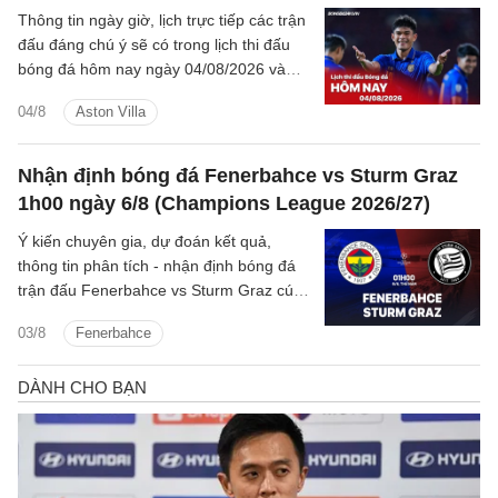
Thông tin ngày giờ, lịch trực tiếp các trận
đấu đáng chú ý sẽ có trong lịch thi đấu
bóng đá hôm nay ngày 04/08/2026 và
rạng sáng mai cùng kênh phát sóng trực
04/8
Aston Villa
tiếp.
Nhận định bóng đá Fenerbahce vs Sturm Graz
1h00 ngày 6/8 (Champions League 2026/27)
Ý kiến chuyên gia, dự đoán kết quả,
thông tin phân tích - nhận định bóng đá
trận đấu Fenerbahce vs Sturm Graz cúp
C1/UEFA Champions League 2026/27
03/8
Fenerbahce
hôm nay.