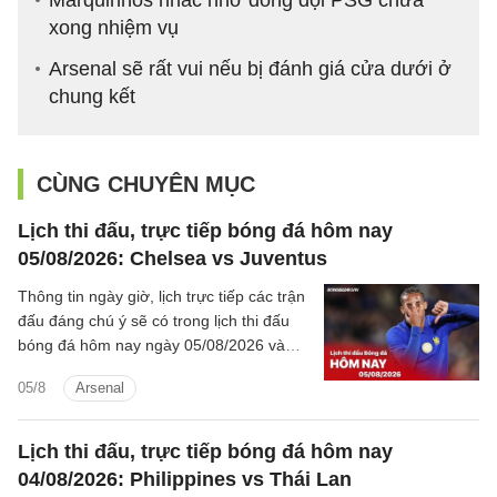
Marquinhos nhắc nhở đồng đội PSG chưa
xong nhiệm vụ
Arsenal sẽ rất vui nếu bị đánh giá cửa dưới ở
chung kết
CÙNG CHUYÊN MỤC
Lịch thi đấu, trực tiếp bóng đá hôm nay
05/08/2026: Chelsea vs Juventus
Thông tin ngày giờ, lịch trực tiếp các trận
đấu đáng chú ý sẽ có trong lịch thi đấu
bóng đá hôm nay ngày 05/08/2026 và
rạng sáng mai cùng kênh phát sóng trực
05/8
Arsenal
tiếp.
Lịch thi đấu, trực tiếp bóng đá hôm nay
04/08/2026: Philippines vs Thái Lan