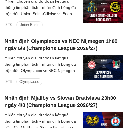
Ý kiến chuyên gia, dự đoán kết quả,
thông tin phân tích - nhận định bóng đá
trận đấu Union Saint-Gilloise vs Bodo
Glimt cúp C1/UEFA Champions League
02/8
Union Berlin
2026/27 hôm nay.
Nhận định Olympiacos vs NEC Nijmegen 1h00
ngày 5/8 (Champions League 2026/27)
Ý kiến chuyên gia, dự đoán kết quả,
thông tin phân tích - nhận định bóng đá
trận đấu Olympiacos vs NEC Nijmegen
cúp C1/UEFA Champions League
02/8
Olympiacos
2026/27 hôm nay.
Nhận định Mjallby vs Slovan Bratislava 23h00
ngày 4/8 (Champions League 2026/27)
Ý kiến chuyên gia, dự đoán kết quả,
thông tin phân tích - nhận định bóng đá
trận đấu Mjallby vs Slovan Bratislava cúp