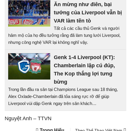
Ăn mừng như điên, bại
tướng của Liverpool vẫn bị
VAR làm tẽn tò
Tất cả các cầu thủ Genk và người
hâm mộ của họ đều tưởng rằng đã làm tung lưới Liverpool,
nhưng công nghệ VAR lại không nghĩ vậy.
Genk 1-4 Liverpool (KT):
Chamberlain lập cú đúp,
The Kop thắng lợi tưng
bừng
Trong lần đầu ra sân tại Champions League sau 18 tháng,
Alex Oxlade-Chamberlain đã tỏa sáng rực rỡ để giúp
Liverpool vùi dập Genk ngay trên sân khách…
Nguyệt Anh – TTVN
Trọng Hiếu
Theo Thể Thao Việt Nam