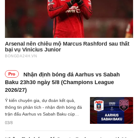
Pro
Nhận định bóng đá Aarhus vs Sabah
Baku 23h30 ngày 5/8 (Champions League
2026/27)
Ý kiến chuyên gia, dự đoán kết quả,
thông tin phân tích - nhận định bóng đá
trận đấu Aarhus vs Sabah Baku cúp
C1/UEFA Champions League 2026/27
03/8
hôm nay.