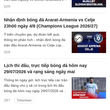
C1/UEFA Champions League 2026/27
02/8
hôm nay.
Nhận định bóng đá Ararat-Armenia vs Celje
23h00 ngày 4/8 (Champions League 2026/27)
Ý kiến chuyên gia, dự đoán kết quả,
thông tin phân tích - nhận định bóng đá
trận đấu Ararat-Armenia vs Celje cúp
C1/UEFA Champions League 2026/27
02/8
hôm nay.
Lịch thi đấu, trực tiếp bóng đá hôm nay
29/07/2026 và rạng sáng ngày mai
Thông tin ngày giờ, lịch trực tiếp các trận
đấu đáng chú ý sẽ có trong lịch thi đấu
bóng đá hôm nay ngày 29/07/2026 và
rạng sáng mai cùng kênh phát sóng trực
29/7
Tottenham
tiếp.