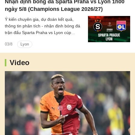
Nhận định bóng đá Sparta Praha vs Lyon 1h00
ngày 5/8 (Champions League 2026/27)
Ý kiến chuyên gia, dự đoán kết quả,
thông tin phân tích - nhận định bóng đá
trận đấu Sparta Praha vs Lyon cúp
C1/UEFA Champions League 2026/27
03/8
Lyon
hôm nay.
Video