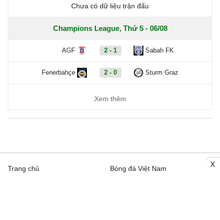
Chưa có dữ liệu trận đấu
Champions League, Thứ 5 - 06/08
AGF
2 - 1
Sabah FK
Fenerbahçe
2 - 0
Sturm Graz
Xem thêm
X
Trang chủ
Bóng đá Việt Nam
Tin Nóng
Bóng đá Anh
Video
Bóng đá Châu Âu
Trên đường Pitch
Bóng đá TBN