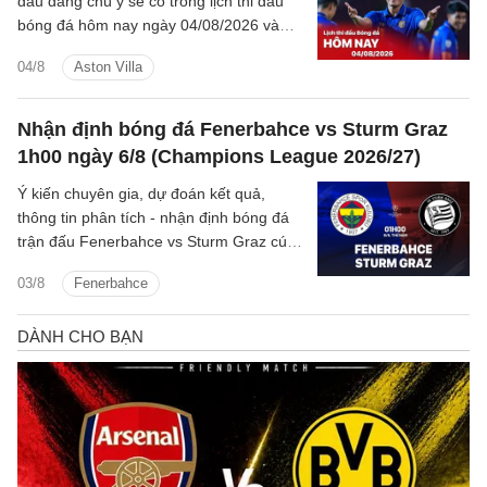
đấu đáng chú ý sẽ có trong lịch thi đấu
bóng đá hôm nay ngày 04/08/2026 và
rạng sáng mai cùng kênh phát sóng trực
04/8
Aston Villa
tiếp.
Nhận định bóng đá Fenerbahce vs Sturm Graz
1h00 ngày 6/8 (Champions League 2026/27)
Ý kiến chuyên gia, dự đoán kết quả,
thông tin phân tích - nhận định bóng đá
trận đấu Fenerbahce vs Sturm Graz cúp
C1/UEFA Champions League 2026/27
03/8
Fenerbahce
hôm nay.