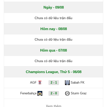
Ngày - 09/08
Chưa có dữ liệu trận đấu
Hôm nay - 08/08
Chưa có dữ liệu trận đấu
Hôm qua - 07/08
Chưa có dữ liệu trận đấu
Champions League, Thứ 5 - 06/08
AGF
2 - 1
Sabah FK
Fenerbahçe
2 - 0
Sturm Graz
Xem thêm