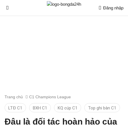
Đăng nhập
Trang chủ
C1 Champions League
LTĐ C1
BXH C1
KQ cúp C1
Top ghi bàn C1
Đâu là đối tác hoàn hảo của