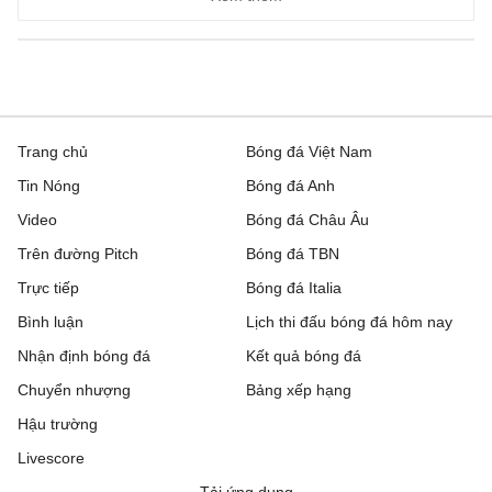
Trang chủ
Bóng đá Việt Nam
Tin Nóng
Bóng đá Anh
Video
Bóng đá Châu Âu
Trên đường Pitch
Bóng đá TBN
Trực tiếp
Bóng đá Italia
Bình luận
Lịch thi đấu bóng đá hôm nay
Nhận định bóng đá
Kết quả bóng đá
Chuyển nhượng
Bảng xếp hạng
Hậu trường
Livescore
Tải ứng dụng