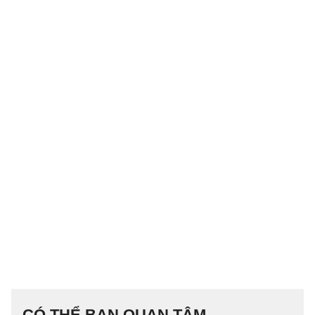
CÓ THỂ BẠN QUAN TÂM