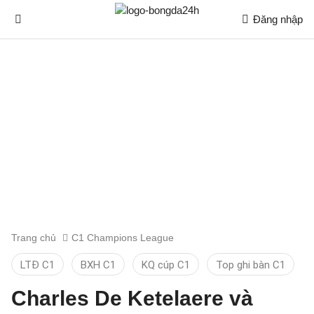
Đăng nhập
Trang chủ
C1 Champions League
LTĐ C1
BXH C1
KQ cúp C1
Top ghi bàn C1
Charles De Ketelaere và