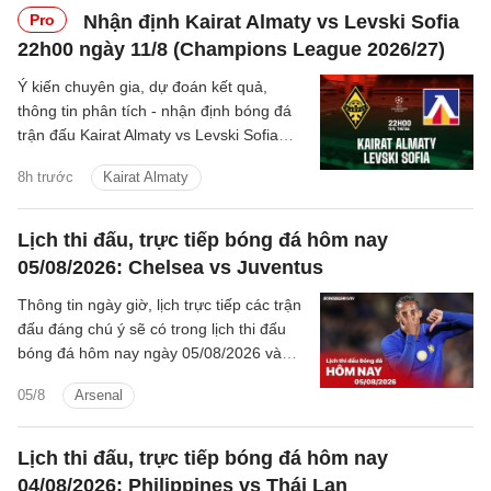
Pro
Nhận định Kairat Almaty vs Levski Sofia
22h00 ngày 11/8 (Champions League 2026/27)
Ý kiến chuyên gia, dự đoán kết quả,
thông tin phân tích - nhận định bóng đá
trận đấu Kairat Almaty vs Levski Sofia
cúp C1/UEFA Champions League
8h trước
Kairat Almaty
2026/27 hôm nay.
Lịch thi đấu, trực tiếp bóng đá hôm nay
05/08/2026: Chelsea vs Juventus
Thông tin ngày giờ, lịch trực tiếp các trận
đấu đáng chú ý sẽ có trong lịch thi đấu
bóng đá hôm nay ngày 05/08/2026 và
rạng sáng mai cùng kênh phát sóng trực
05/8
Arsenal
tiếp.
Lịch thi đấu, trực tiếp bóng đá hôm nay
04/08/2026: Philippines vs Thái Lan