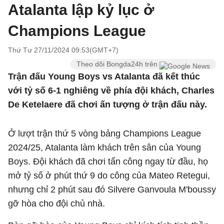
Atalanta lập kỷ lục ở
Champions League
Thứ Tư 27/11/2024 09:53(GMT+7)
Theo dõi Bongda24h trên
Trận đấu Young Boys vs Atalanta đã kết thúc
với tỷ số 6-1 nghiêng về phía đội khách, Charles
De Ketelaere đã chơi ấn tượng ở trận đấu này.
Ở lượt trận thứ 5 vòng bảng Champions League
2024/25, Atalanta làm khách trên sân của Young
Boys. Đội khách đã chơi tấn công ngay từ đầu, họ
mở tỷ số ở phút thứ 9 do công của Mateo Retegui,
nhưng chỉ 2 phút sau đó Silvere Ganvoula M'boussy
gỡ hòa cho đội chủ nhà.