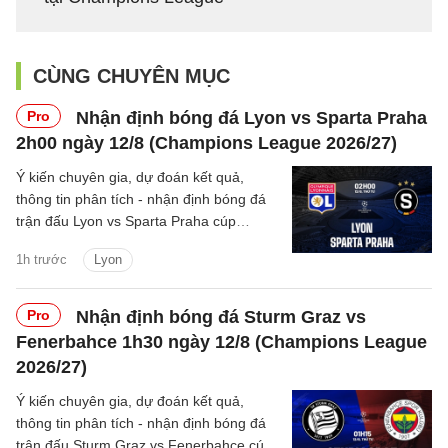
CÙNG CHUYÊN MỤC
Pro
Nhận định bóng đá Lyon vs Sparta Praha
2h00 ngày 12/8 (Champions League 2026/27)
Ý kiến chuyên gia, dự đoán kết quả,
thông tin phân tích - nhận định bóng đá
trận đấu Lyon vs Sparta Praha cúp
C1/UEFA Champions League 2026/27
1h trước
Lyon
hôm nay.
Pro
Nhận định bóng đá Sturm Graz vs
Fenerbahce 1h30 ngày 12/8 (Champions League
2026/27)
Ý kiến chuyên gia, dự đoán kết quả,
thông tin phân tích - nhận định bóng đá
trận đấu Sturm Graz vs Fenerbahce cúp