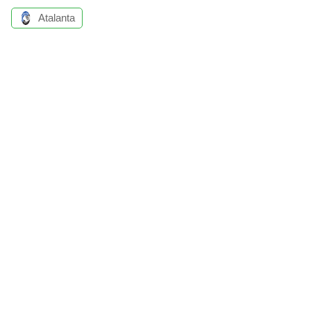
Atalanta