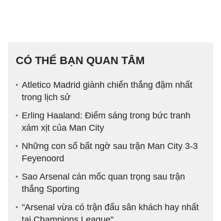
CÓ THỂ BẠN QUAN TÂM
Atletico Madrid giành chiến thắng đậm nhất
trong lịch sử
Erling Haaland: Điểm sáng trong bức tranh
xám xịt của Man City
Những con số bất ngờ sau trận Man City 3-3
Feyenoord
Sao Arsenal cán mốc quan trọng sau trận
thắng Sporting
"Arsenal vừa có trận đấu sân khách hay nhất
tại Champions League"