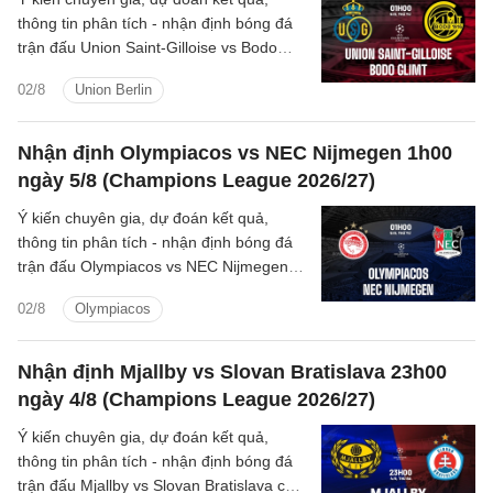
thông tin phân tích - nhận định bóng đá
trận đấu Union Saint-Gilloise vs Bodo
Glimt cúp C1/UEFA Champions League
02/8
Union Berlin
2026/27 hôm nay.
Nhận định Olympiacos vs NEC Nijmegen 1h00
ngày 5/8 (Champions League 2026/27)
Ý kiến chuyên gia, dự đoán kết quả,
thông tin phân tích - nhận định bóng đá
trận đấu Olympiacos vs NEC Nijmegen
cúp C1/UEFA Champions League
02/8
Olympiacos
2026/27 hôm nay.
Nhận định Mjallby vs Slovan Bratislava 23h00
ngày 4/8 (Champions League 2026/27)
Ý kiến chuyên gia, dự đoán kết quả,
thông tin phân tích - nhận định bóng đá
trận đấu Mjallby vs Slovan Bratislava cúp