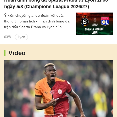
Nhận định bóng đá Sparta Praha vs Lyon 1h00
ngày 5/8 (Champions League 2026/27)
Ý kiến chuyên gia, dự đoán kết quả,
thông tin phân tích - nhận định bóng đá
trận đấu Sparta Praha vs Lyon cúp
C1/UEFA Champions League 2026/27
03/8
Lyon
hôm nay.
Video