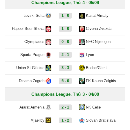
Champions League, Thứ 4 - 05/08
Levski Sofia
1 - 0
Kairat Almaty
Hapoel Beer Sheva
1 - 0
Crvena Zvezda
Olympiacos
0 - 0
NEC Nijmegen
Sparta Prague
2 - 1
Lyon
Union St.Gilloise
3 - 3
Bodoe/Glimt
Dinamo Zagreb
5 - 0
FK Kauno Zalgiris
Champions League, Thứ 3 - 04/08
Ararat Armenia
2 - 1
NK Celje
Mjaellby
1 - 2
Slovan Bratislava