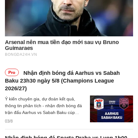
Pro
Nhận định bóng đá Aarhus vs Sabah
Baku 23h30 ngày 5/8 (Champions League
2026/27)
Ý kiến chuyên gia, dự đoán kết quả,
thông tin phân tích - nhận định bóng đá
trận đấu Aarhus vs Sabah Baku cúp
C1/UEFA Champions League 2026/27
03/8
hôm nay.