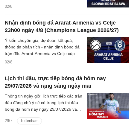
C1/UEFA Champions League 2026/27
02/8
hôm nay.
Nhận định bóng đá Ararat-Armenia vs Celje
23h00 ngày 4/8 (Champions League 2026/27)
Ý kiến chuyên gia, dự đoán kết quả,
thông tin phân tích - nhận định bóng đá
trận đấu Ararat-Armenia vs Celje cúp
C1/UEFA Champions League 2026/27
02/8
hôm nay.
Lịch thi đấu, trực tiếp bóng đá hôm nay
29/07/2026 và rạng sáng ngày mai
Thông tin ngày giờ, lịch trực tiếp các trận
đấu đáng chú ý sẽ có trong lịch thi đấu
bóng đá hôm nay ngày 29/07/2026 và
rạng sáng mai cùng kênh phát sóng trực
29/7
Tottenham
tiếp.