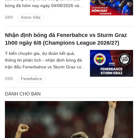
bóng đá hôm nay ngày 04/08/2026 và
rạng sáng mai cùng kênh phát sóng trực
04/8
Aston Villa
tiếp.
Nhận định bóng đá Fenerbahce vs Sturm Graz
1h00 ngày 6/8 (Champions League 2026/27)
Ý kiến chuyên gia, dự đoán kết quả,
thông tin phân tích - nhận định bóng đá
trận đấu Fenerbahce vs Sturm Graz cúp
C1/UEFA Champions League 2026/27
03/8
Fenerbahce
hôm nay.