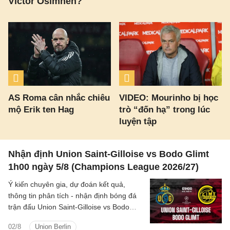
Victor Osimhen?
AS Roma cân nhắc chiêu
VIDEO: Mourinho bị học
mộ Erik ten Hag
trò “đốn hạ” trong lúc
luyện tập
Nhận định Union Saint-Gilloise vs Bodo Glimt
1h00 ngày 5/8 (Champions League 2026/27)
Ý kiến chuyên gia, dự đoán kết quả,
thông tin phân tích - nhận định bóng đá
trận đấu Union Saint-Gilloise vs Bodo
Glimt cúp C1/UEFA Champions League
02/8
Union Berlin
2026/27 hôm nay.