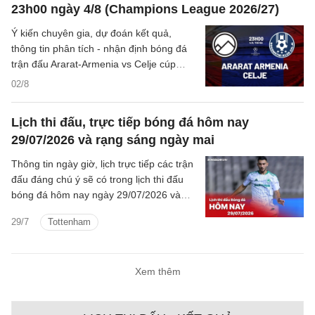
23h00 ngày 4/8 (Champions League 2026/27)
Ý kiến chuyên gia, dự đoán kết quả,
thông tin phân tích - nhận định bóng đá
trận đấu Ararat-Armenia vs Celje cúp
C1/UEFA Champions League 2026/27
02/8
hôm nay.
Lịch thi đấu, trực tiếp bóng đá hôm nay
29/07/2026 và rạng sáng ngày mai
Thông tin ngày giờ, lịch trực tiếp các trận
đấu đáng chú ý sẽ có trong lịch thi đấu
bóng đá hôm nay ngày 29/07/2026 và
rạng sáng mai cùng kênh phát sóng trực
29/7
Tottenham
tiếp.
Xem thêm