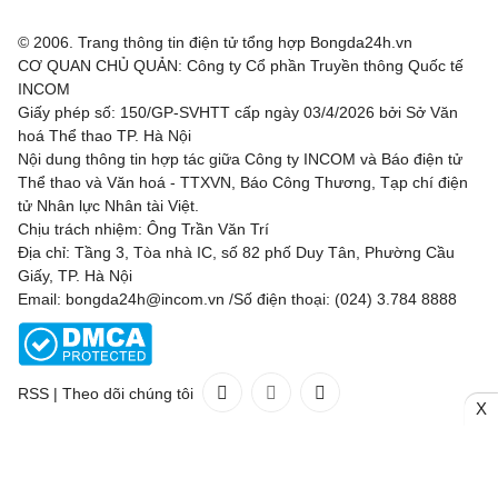
© 2006. Trang thông tin điện tử tổng hợp Bongda24h.vn
CƠ QUAN CHỦ QUẢN: Công ty Cổ phần Truyền thông Quốc tế
INCOM
Giấy phép số: 150/GP-SVHTT cấp ngày 03/4/2026 bởi Sở Văn
hoá Thể thao TP. Hà Nội
Nội dung thông tin hợp tác giữa Công ty INCOM và Báo điện tử
Thể thao và Văn hoá - TTXVN, Báo Công Thương, Tạp chí điện
tử Nhân lực Nhân tài Việt.
Chịu trách nhiệm: Ông Trần Văn Trí
Địa chỉ: Tầng 3, Tòa nhà IC, số 82 phố Duy Tân, Phường Cầu
Giấy, TP. Hà Nội
Email: bongda24h@incom.vn /Số điện thoại: (024) 3.784 8888
RSS
|
Theo dõi chúng tôi
X
Liên hệ
Quảng cáo
(024) 3.784 8888
Toàn bộ bản quyền thuộc
Bongda24h.vn