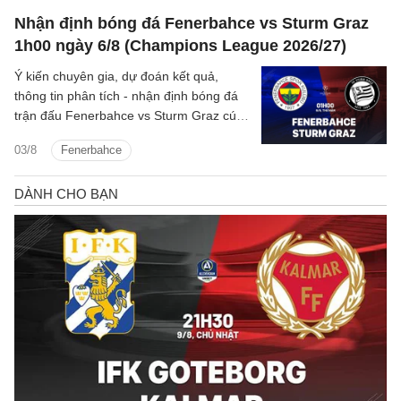
Nhận định bóng đá Fenerbahce vs Sturm Graz
1h00 ngày 6/8 (Champions League 2026/27)
Ý kiến chuyên gia, dự đoán kết quả,
thông tin phân tích - nhận định bóng đá
trận đấu Fenerbahce vs Sturm Graz cúp
C1/UEFA Champions League 2026/27
03/8
Fenerbahce
hôm nay.