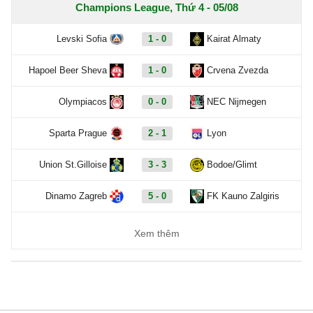
Champions League, Thứ 4 - 05/08
Levski Sofia
1 - 0
Kairat Almaty
Hapoel Beer Sheva
1 - 0
Crvena Zvezda
Olympiacos
0 - 0
NEC Nijmegen
Sparta Prague
2 - 1
Lyon
Union St.Gilloise
3 - 3
Bodoe/Glimt
Dinamo Zagreb
5 - 0
FK Kauno Zalgiris
Xem thêm