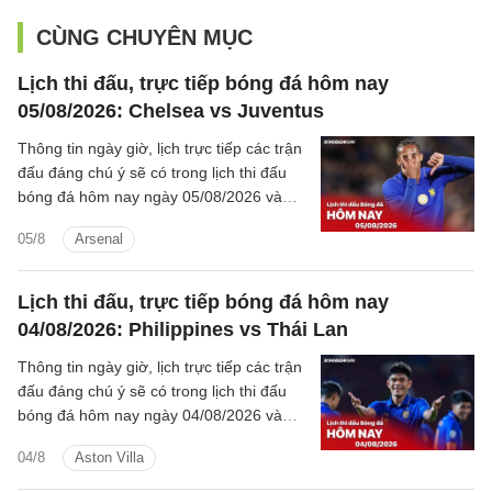
CÙNG CHUYÊN MỤC
Lịch thi đấu, trực tiếp bóng đá hôm nay
05/08/2026: Chelsea vs Juventus
Thông tin ngày giờ, lịch trực tiếp các trận
đấu đáng chú ý sẽ có trong lịch thi đấu
bóng đá hôm nay ngày 05/08/2026 và
rạng sáng mai cùng kênh phát sóng trực
05/8
Arsenal
tiếp.
Lịch thi đấu, trực tiếp bóng đá hôm nay
04/08/2026: Philippines vs Thái Lan
Thông tin ngày giờ, lịch trực tiếp các trận
đấu đáng chú ý sẽ có trong lịch thi đấu
bóng đá hôm nay ngày 04/08/2026 và
rạng sáng mai cùng kênh phát sóng trực
04/8
Aston Villa
tiếp.