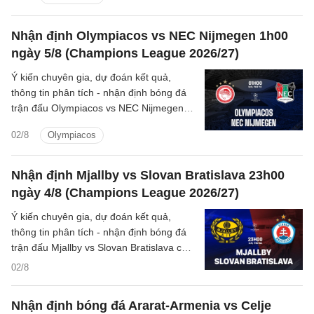
Nhận định Olympiacos vs NEC Nijmegen 1h00
ngày 5/8 (Champions League 2026/27)
Ý kiến chuyên gia, dự đoán kết quả,
thông tin phân tích - nhận định bóng đá
trận đấu Olympiacos vs NEC Nijmegen
cúp C1/UEFA Champions League
02/8
Olympiacos
2026/27 hôm nay.
Nhận định Mjallby vs Slovan Bratislava 23h00
ngày 4/8 (Champions League 2026/27)
Ý kiến chuyên gia, dự đoán kết quả,
thông tin phân tích - nhận định bóng đá
trận đấu Mjallby vs Slovan Bratislava cúp
C1/UEFA Champions League 2026/27
02/8
hôm nay.
Nhận định bóng đá Ararat-Armenia vs Celje