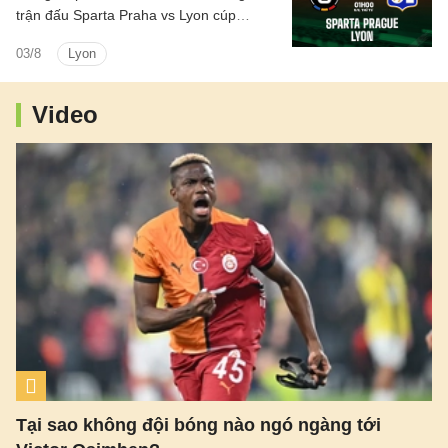
trận đấu Sparta Praha vs Lyon cúp
C1/UEFA Champions League 2026/27
03/8
Lyon
hôm nay.
Video
Tại sao không đội bóng nào ngó ngàng tới