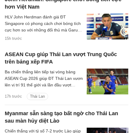
hơn Việt Nam
HLV John Herdman đánh giá ĐT
Singapore có phong cách chơi bóng tích
cực hơn so với những đối thủ mà Garuda
đã gặp trước đó.
15h trước
ASEAN Cup giúp Thái Lan vượt Trung Quốc
trên bảng xếp FIFA
Ba chiến thắng liên tiếp tại vòng bảng
ASEAN Cup 2026 giúp ĐT Thái Lan vươn
lên vị trí 91 thế giới và lần đầu vượt
Trung Quốc kể từ tháng 6/2004.
17h trước
Thái Lan
Myanmar sẵn sàng tạo bất ngờ cho Thái Lan
sau màn hủy diệt Lào
Chiến thắng với tỷ số 7-2 trước Lào giúp