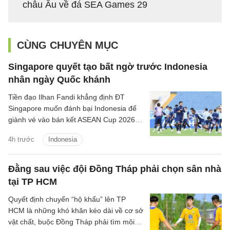
châu Âu về đá SEA Games 29
CÙNG CHUYÊN MỤC
Singapore quyết tạo bất ngờ trước Indonesia
nhân ngày Quốc khánh
Tiền đạo Ilhan Fandi khẳng định ĐT
Singapore muốn đánh bại Indonesia để
giành vé vào bán kết ASEAN Cup 2026,
đồng thời xem đây là món quà ý nghĩa
4h trước
Indonesia
dành tặng NHM nhân dịp Quốc khánh
Singapore.
Đằng sau việc đội Đồng Tháp phải chọn sân nhà
tại TP HCM
Quyết định chuyển “hộ khẩu” lên TP
HCM là những khó khăn kéo dài về cơ sở
vật chất, buộc Đồng Tháp phải tìm môi