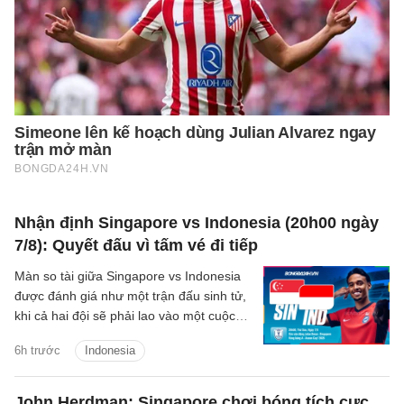
Nhận định Singapore vs Indonesia (20h00 ngày
7/8): Quyết đấu vì tấm vé đi tiếp
Màn so tài giữa Singapore vs Indonesia
được đánh giá như một trận đấu sinh tử,
khi cả hai đội sẽ phải lao vào một cuộc
chiến để giành tấm vé duy nhất còn lại
6h trước
Indonesia
vào bán kết.
John Herdman: Singapore chơi bóng tích cực