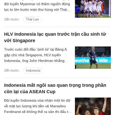
đội tuyển Myanmar có thêm nguồn động
lực to lớn trước màn thư hùng với Thái
Lan ở lượt đấu cuối bảng B.
18h trước
Thái Lan
HLV Indonesia lạc quan trước trận cầu sinh tử
với Singapore
Trước cuộc đối đầu 'sinh tử' tại Bảng A
gặp chủ nhà Singapore, HLV tuyển
Indonesia, ông John Herdman khẳng
định các học trò của mình đã sẵn sàng
18h trước
Indonesia
giành chiến thắng để giữ vững hy vọng
giành chức vô địch.
Indonesia mất ngôi sao quan trọng trong phần
còn lại của ASEAN Cup
Đội tuyển Indonesia vừa nhận một tin dữ
về mặt lực lượng khi tiền vệ Marselino
Ferdinand sẽ không thể ra sân thi đấu tại