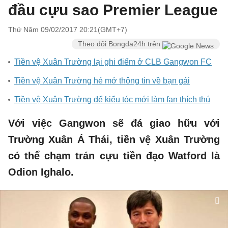
đầu cựu sao Premier League
Thứ Năm 09/02/2017 20:21(GMT+7)
Theo dõi Bongda24h trên
Tiền vệ Xuân Trường lại ghi điểm ở CLB Gangwon FC
Tiền vệ Xuân Trường hé mở thông tin về bạn gái
Tiền vệ Xuân Trường để kiểu tóc mới làm fan thích thú
Với việc Gangwon sẽ đá giao hữu với
Trường Xuân Á Thái, tiền vệ Xuân Trường
có thể chạm trán cựu tiền đạo Watford là
Odion Ighalo.