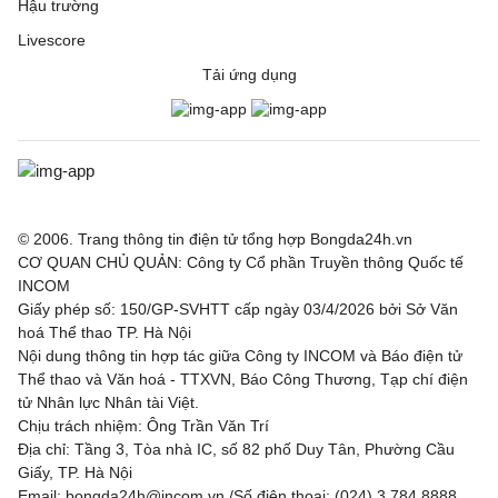
Hậu trường
Livescore
Tải ứng dụng
© 2006. Trang thông tin điện tử tổng hợp Bongda24h.vn
CƠ QUAN CHỦ QUẢN: Công ty Cổ phần Truyền thông Quốc tế
INCOM
Giấy phép số: 150/GP-SVHTT cấp ngày 03/4/2026 bởi Sở Văn
hoá Thể thao TP. Hà Nội
Nội dung thông tin hợp tác giữa Công ty INCOM và Báo điện tử
Thể thao và Văn hoá - TTXVN, Báo Công Thương, Tạp chí điện
tử Nhân lực Nhân tài Việt.
Chịu trách nhiệm: Ông Trần Văn Trí
Địa chỉ: Tầng 3, Tòa nhà IC, số 82 phố Duy Tân, Phường Cầu
Giấy, TP. Hà Nội
Email: bongda24h@incom.vn /Số điện thoại: (024) 3.784 8888