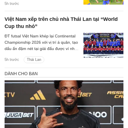
trường phù hợp hơn để duy trì hoạt
5h trước
động.
Việt Nam xếp trên chủ nhà Thái Lan tại “World
Cup thu nhỏ”
ĐT futsal Việt Nam khép lại Continental
Championship 2026 với vị trí á quân, tạo
dấu ấn đậm nét tại giải đấu được ví như
World Cup thu nhỏ của futsal thế giới.
5h trước
Thái Lan