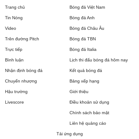
Trang chủ
Bóng đá Việt Nam
Rakow Czestochowa
0 - 0
Hammarby IF
Tin Nóng
Bóng đá Anh
Beitar Jerusalem
1 - 2
Austria Wien
Video
Bóng đá Châu Âu
FC Twente
6 - 0
DAC 1904 Dunajska
Trên đường Pitch
Bóng đá TBN
Streda
Trực tiếp
Bóng đá Italia
Hapoel Tel Aviv
2 - 0
GKS Katowice
Bình luận
Lịch thi đấu bóng đá hôm nay
Nhận định bóng đá
Kết quả bóng đá
Ajax
3 - 1
Shelbourne
Chuyển nhượng
Bảng xếp hạng
Borac Banja Luka
1 - 0
Maxline Vitebsk
Hậu trường
Giới thiệu
Lugano
2 - 0
NSI Runavik
Livescore
Điều khoản sử dụng
Valur
0 - 2
Chính sách bảo mật
FC Nordsjaelland
Liên hệ quảng cáo
SC Braga
1 - 0
Dinamo Minsk
Tải ứng dụng