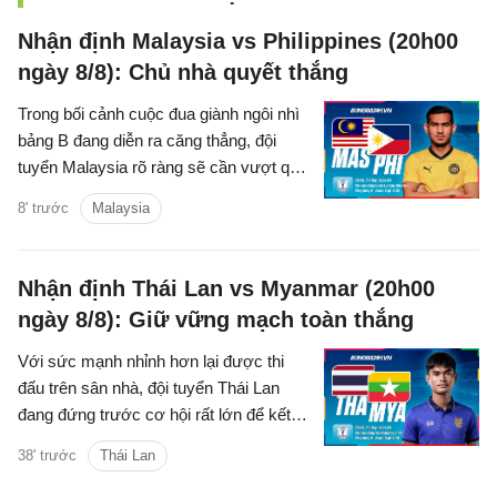
Nhận định Malaysia vs Philippines (20h00
ngày 8/8): Chủ nhà quyết thắng
Trong bối cảnh cuộc đua giành ngôi nhì
bảng B đang diễn ra căng thẳng, đội
tuyển Malaysia rõ ràng sẽ cần vượt qua
Philippines để chắc suất đi tiếp.
8' trước
Malaysia
Nhận định Thái Lan vs Myanmar (20h00
ngày 8/8): Giữ vững mạch toàn thắng
Với sức mạnh nhỉnh hơn lại được thi
đấu trên sân nhà, đội tuyển Thái Lan
đang đứng trước cơ hội rất lớn để kết
thúc vòng bảng ASEAN Cup 2026 với 4
38' trước
Thái Lan
trận toàn thắng.