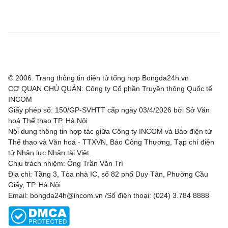
Bohemian FC
0 - 2
FC Midtjylland
Rijeka
1 - 0
Ilves
Hibernian
2 - 1
KF Shkendija
Partizan Beograd
3 - 0
Tobol Kostanay
© 2006. Trang thông tin điện tử tổng hợp Bongda24h.vn
CƠ QUAN CHỦ QUẢN: Công ty Cổ phần Truyền thông Quốc tế
Tre Fiori
1 - 4
Drita
INCOM
Giấy phép số: 150/GP-SVHTT cấp ngày 03/4/2026 bởi Sở Văn
Carabao Cup, Hôm nay - 07/08
hoá Thể thao TP. Hà Nội
Nội dung thông tin hợp tác giữa Công ty INCOM và Báo điện tử
Bristol City
0 - 1
Walsall
Thể thao và Văn hoá - TTXVN, Báo Công Thương, Tạp chí điện
tử Nhân lực Nhân tài Việt.
Chịu trách nhiệm: Ông Trần Văn Trí
Concacaf League Cup, Hôm nay - 07/08
Địa chỉ: Tầng 3, Tòa nhà IC, số 82 phố Duy Tân, Phường Cầu
Giấy, TP. Hà Nội
New York City FC
2 - 0
Club Santos Laguna
Email: bongda24h@incom.vn /Số điện thoại: (024) 3.784 8888
Cruz Azul
1 - 0
Philadelphia Union