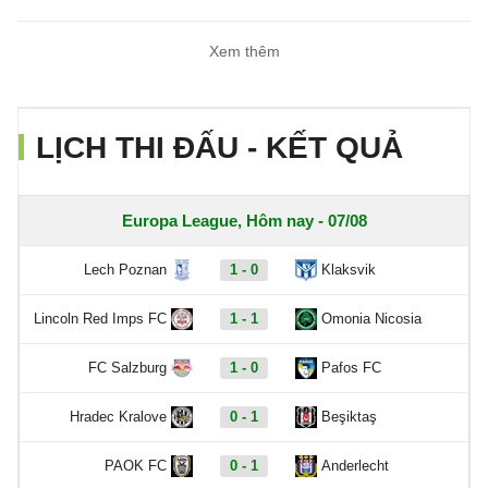
Xem thêm
LỊCH THI ĐẤU - KẾT QUẢ
Europa League, Hôm nay - 07/08
Lech Poznan
1 - 0
Klaksvik
Lincoln Red Imps FC
1 - 1
Omonia Nicosia
FC Salzburg
1 - 0
Pafos FC
Hradec Kralove
0 - 1
Beşiktaş
PAOK FC
0 - 1
Anderlecht