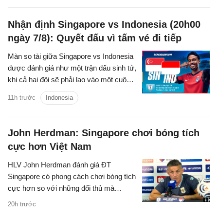
Nhận định Singapore vs Indonesia (20h00
ngày 7/8): Quyết đấu vì tấm vé đi tiếp
Màn so tài giữa Singapore vs Indonesia
được đánh giá như một trận đấu sinh tử,
khi cả hai đội sẽ phải lao vào một cuộc
chiến để giành tấm vé duy nhất còn lại
11h trước
Indonesia
vào bán kết.
John Herdman: Singapore chơi bóng tích
cực hơn Việt Nam
HLV John Herdman đánh giá ĐT
Singapore có phong cách chơi bóng tích
cực hơn so với những đối thủ mà
Garuda đã gặp trước đó.
20h trước