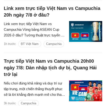
Link xem trực tiếp Việt Nam vs Campuchia
20h ngày 7/8 ở đâu?
Link xem trực tiếp Việt Nam vs
Campuchia Vòng bảng ASEAN Cup
2026 ở đâu? Tường thuật trực tuyến kết
quả bóng đá Việt Nam vs Campuchia
1h trước
ĐT Việt Nam
Campuchia
trên kênh phát sóng nào?
Trực tiếp Việt Nam vs Campuchia 20h00
ngày 7/8: Dàn nhập tịch dự bị, Quang Hải
trở lại
Nếu chơi đúng khả năng và duy trì sự
tập trung, một chiến thắng thuyết phục
sẽ là lời khẳng định mạnh mẽ cho tham
vọng bảo vệ ngôi vương Đông Nam Á
3h trước
Campuchia
của thầy trò HLV Kim Sang-sik.