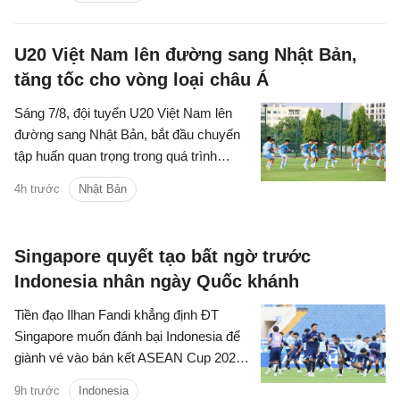
U20 Việt Nam lên đường sang Nhật Bản,
tăng tốc cho vòng loại châu Á
Sáng 7/8, đội tuyển U20 Việt Nam lên
đường sang Nhật Bản, bắt đầu chuyến
tập huấn quan trọng trong quá trình
chuẩn bị cho Vòng loại U20 châu Á
4h trước
Nhật Bản
2027.
Singapore quyết tạo bất ngờ trước
Indonesia nhân ngày Quốc khánh
Tiền đạo Ilhan Fandi khẳng định ĐT
Singapore muốn đánh bại Indonesia để
giành vé vào bán kết ASEAN Cup 2026,
đồng thời xem đây là món quà ý nghĩa
9h trước
Indonesia