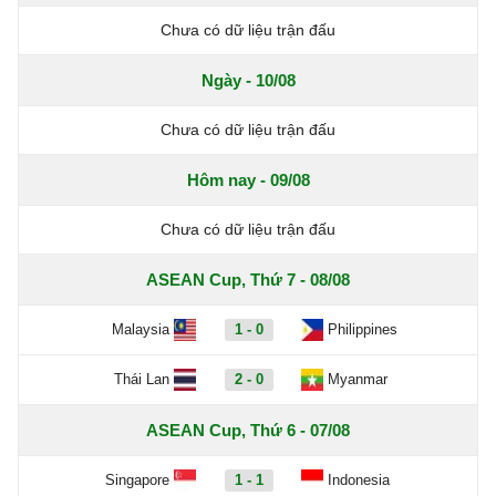
Chưa có dữ liệu trận đấu
Ngày - 10/08
Chưa có dữ liệu trận đấu
Hôm nay - 09/08
Chưa có dữ liệu trận đấu
ASEAN Cup, Thứ 7 - 08/08
Malaysia
1 - 0
Philippines
Thái Lan
2 - 0
Myanmar
ASEAN Cup, Thứ 6 - 07/08
Singapore
1 - 1
Indonesia