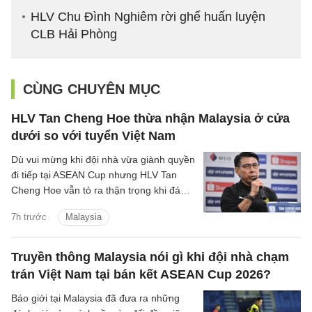
HLV Chu Đình Nghiêm rời ghế huấn luyện
CLB Hải Phòng
CÙNG CHUYÊN MỤC
HLV Tan Cheng Hoe thừa nhận Malaysia ở cửa
dưới so với tuyển Việt Nam
Dù vui mừng khi đội nhà vừa giành quyền
đi tiếp tại ASEAN Cup nhưng HLV Tan
Cheng Hoe vẫn tỏ ra thận trọng khi đánh
giá về màn đọ sức sắp tới với đội tuyển
7h trước
Malaysia
Việt Nam.
Truyền thông Malaysia nói gì khi đội nhà chạm
trán Việt Nam tại bán kết ASEAN Cup 2026?
Báo giới tại Malaysia đã đưa ra những