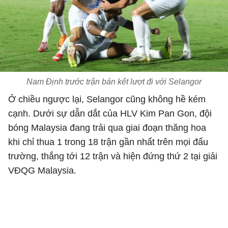
Nam Định trước trận bán kết lượt đi với Selangor
Ở chiều ngược lại, Selangor cũng không hề kém
cạnh. Dưới sự dẫn dắt của HLV Kim Pan Gon, đội
bóng Malaysia đang trải qua giai đoạn thăng hoa
khi chỉ thua 1 trong 18 trận gần nhất trên mọi đấu
trường, thắng tới 12 trận và hiện đứng thứ 2 tại giải
VĐQG Malaysia.