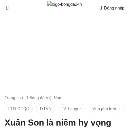
Đăng nhập
Trang chủ
Bóng đá Việt Nam
LTĐ ĐTQG
ĐTVN
V-League
Vua phá lưới
T
Xuân Son là niềm hy vọng