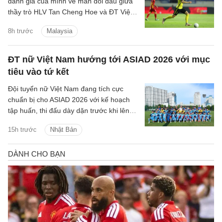
đánh giá của mình về màn đối đầu giữa
thầy trò HLV Tan Cheng Hoe và ĐT Việt
Nam tại vòng bán kết ASEAN Cup 2026
8h trước
Malaysia
sắp tới.
ĐT nữ Việt Nam hướng tới ASIAD 2026 với mục
tiêu vào tứ kết
Đội tuyển nữ Việt Nam đang tích cực
chuẩn bị cho ASIAD 2026 với kế hoạch
tập huấn, thi đấu dày dặn trước khi lên
đường sang Nhật Bản.
15h trước
Nhật Bản