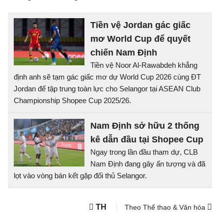
Tiền vệ Jordan gác giấc
mơ World Cup để quyết
chiến Nam Định
Tiền vệ Noor Al-Rawabdeh khẳng
định anh sẽ tạm gác giấc mơ dự World Cup 2026 cùng ĐT
Jordan để tập trung toàn lực cho Selangor tại ASEAN Club
Championship Shopee Cup 2025/26.
Nam Định sở hữu 2 thống
kê dẫn đầu tại Shopee Cup
Ngay trong lần đầu tham dự, CLB
Nam Định đang gây ấn tượng và đã
lọt vào vòng bán kết gặp đối thủ Selangor.
TH
Theo Thể thao & Văn hóa