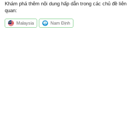
Khám phá thêm nội dung hấp dẫn trong các chủ đề liên
quan:
Malaysia
Nam Định