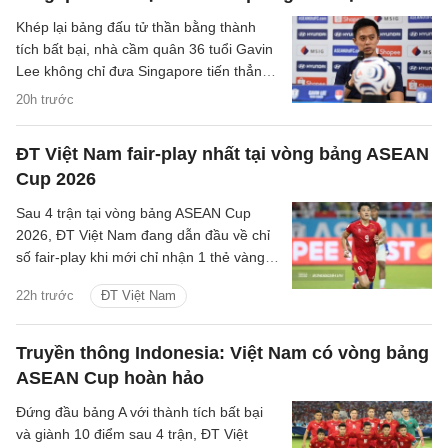
Khép lại bảng đấu tử thần bằng thành
tích bất bại, nhà cầm quân 36 tuổi Gavin
Lee không chỉ đưa Singapore tiến thẳng
vào bán kết ASEAN Cup 2026, mà còn
20h trước
khắc họa rõ nét triết lý bóng đá hiện đại,
khoa học của chiến lược gia trẻ tuổi bậc
ĐT Việt Nam fair-play nhất tại vòng bảng ASEAN
nhất khu vực.
Cup 2026
Sau 4 trận tại vòng bảng ASEAN Cup
2026, ĐT Việt Nam đang dẫn đầu về chỉ
số fair-play khi mới chỉ nhận 1 thẻ vàng
và cũng là đội phạm lỗi ít nhất giải.
22h trước
ĐT Việt Nam
Truyền thông Indonesia: Việt Nam có vòng bảng
ASEAN Cup hoàn hảo
Đứng đầu bảng A với thành tích bất bại
và giành 10 điểm sau 4 trận, ĐT Việt