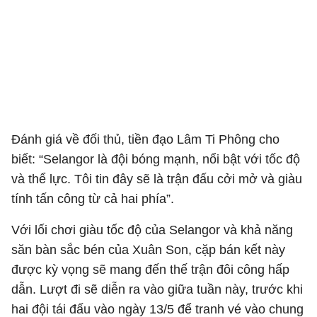
Đánh giá về đối thủ, tiền đạo Lâm Ti Phông cho
biết: “Selangor là đội bóng mạnh, nổi bật với tốc độ
và thể lực. Tôi tin đây sẽ là trận đấu cởi mở và giàu
tính tấn công từ cả hai phía”.
Với lối chơi giàu tốc độ của Selangor và khả năng
săn bàn sắc bén của Xuân Son, cặp bán kết này
được kỳ vọng sẽ mang đến thế trận đôi công hấp
dẫn. Lượt đi sẽ diễn ra vào giữa tuần này, trước khi
hai đội tái đấu vào ngày 13/5 để tranh vé vào chung