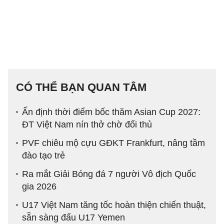
CÓ THỂ BẠN QUAN TÂM
Ấn định thời điểm bốc thăm Asian Cup 2027:
ĐT Việt Nam nín thở chờ đối thủ
PVF chiêu mộ cựu GĐKT Frankfurt, nâng tầm
đào tạo trẻ
Ra mắt Giải Bóng đá 7 người Vô địch Quốc
gia 2026
U17 Việt Nam tăng tốc hoàn thiện chiến thuật,
sẵn sàng đấu U17 Yemen