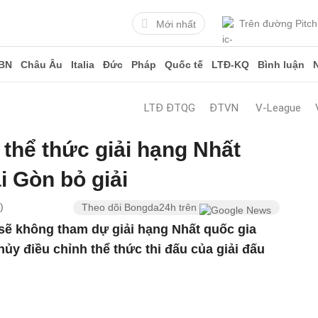
Trên đường Pitch
Mới nhất
BN
Châu Âu
Italia
Đức
Pháp
Quốc tế
LTĐ-KQ
Bình luận
LTĐ ĐTQG
ĐTVN
V-League
 thể thức giải hạng Nhất
i Gòn bỏ giải
)
Theo dõi Bongda24h trên
sẽ không tham dự giải hạng Nhất quốc gia
hủy điều chỉnh thể thức thi đấu của giải đấu