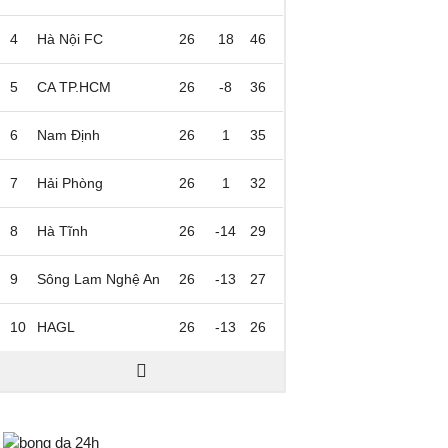
4
Hà Nội FC
26
18
46
5
CA TP.HCM
26
-8
36
6
Nam Định
26
1
35
7
Hải Phòng
26
1
32
8
Hà Tĩnh
26
-14
29
9
Sông Lam Nghệ An
26
-13
27
10
HAGL
26
-13
26
Bongda24h.vn