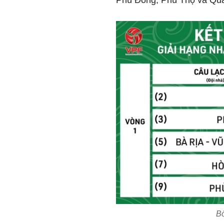
Phù Đổng, Phú Thọ và Qu
Bố