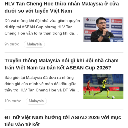
HLV Tan Cheng Hoe thừa nhận Malaysia ở cửa
dưới so với tuyển Việt Nam
Dù vui mừng khi đội nhà vừa giành quyền
đi tiếp tại ASEAN Cup nhưng HLV Tan
Cheng Hoe vẫn tỏ ra thận trọng khi đánh
giá về màn đọ sức sắp tới với đội tuyển
9h trước
Malaysia
Việt Nam.
Truyền thông Malaysia nói gì khi đội nhà chạm
trán Việt Nam tại bán kết ASEAN Cup 2026?
Báo giới tại Malaysia đã đưa ra những
đánh giá của mình về màn đối đầu giữa
thầy trò HLV Tan Cheng Hoe và ĐT Việt
Nam tại vòng bán kết ASEAN Cup 2026
10h trước
Malaysia
sắp tới.
ĐT nữ Việt Nam hướng tới ASIAD 2026 với mục
tiêu vào tứ kết