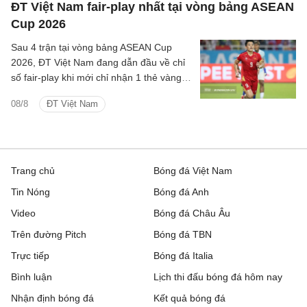
ĐT Việt Nam fair-play nhất tại vòng bảng ASEAN
nhất khu vực.
Cup 2026
Sau 4 trận tại vòng bảng ASEAN Cup
2026, ĐT Việt Nam đang dẫn đầu về chỉ
số fair-play khi mới chỉ nhận 1 thẻ vàng
và cũng là đội phạm lỗi ít nhất giải.
08/8
ĐT Việt Nam
Trang chủ
Bóng đá Việt Nam
Tin Nóng
Bóng đá Anh
Video
Bóng đá Châu Âu
Trên đường Pitch
Bóng đá TBN
Trực tiếp
Bóng đá Italia
Bình luận
Lịch thi đấu bóng đá hôm nay
Nhận định bóng đá
Kết quả bóng đá