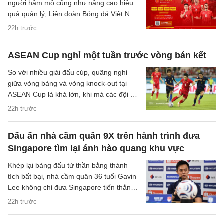
người hâm mộ cũng như nâng cao hiệu
quả quản lý, Liên đoàn Bóng đá Việt Nam
(VFF) đã chính thức thông báo về việc
22h trước
thay đổi hình thức bán vé trận bán kết
trên sân nhà của đội tuyển Việt Nam.
ASEAN Cup nghỉ một tuần trước vòng bán kết
So với nhiều giải đấu cúp, quãng nghỉ
giữa vòng bảng và vòng knock-out tại
ASEAN Cup là khá lớn, khi mà các đội sẽ
có quãng nghỉ lên tới một tuần cho các
22h trước
trận đại chiến tại bán kết.
Dấu ấn nhà cầm quân 9X trên hành trình đưa
Singapore tìm lại ánh hào quang khu vực
Khép lại bảng đấu tử thần bằng thành
tích bất bại, nhà cầm quân 36 tuổi Gavin
Lee không chỉ đưa Singapore tiến thẳng
vào bán kết ASEAN Cup 2026, mà còn
22h trước
khắc họa rõ nét triết lý bóng đá hiện đại,
khoa học của chiến lược gia trẻ tuổi bậc