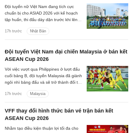
Đội tuyển nữ Việt Nam đang tích cực
chuẩn bị cho ASIAD 2026 với kế hoạch
tập huấn, thi đấu dày dặn trước khi lên
đường sang Nhật Bản.
17h trước
Nhật Bản
Đội tuyển Việt Nam đại chiến Malaysia ở bán kết
ASEAN Cup 2026
Với việc vượt qua Philippines ở lượt đấu
cuối bảng B, đội tuyển Malaysia đã giành
ngôi nhì bảng đấu và sẽ trở thành đối thủ
tiếp theo của đội tuyển Việt Nam trên
17h trước
Malaysia
hành trình bảo vệ ngôi vương Đông Nam
Á.
VFF thay đổi hình thức bán vé trận bán kết
ASEAN Cup 2026
Nhằm tạo điều kiện thuận lợi tối đa cho