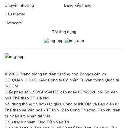
Chuyển nhượng
Bảng xếp hạng
Hậu trường
Livescore
Tải ứng dụng
© 2006. Trang thông tin điện tử tổng hợp Bongda24h.vn
CƠ QUAN CHỦ QUẢN: Công ty Cổ phần Truyền thông Quốc tế
INCOM
Giấy phép số: 150/GP-SVHTT cấp ngày 03/4/2026 bởi Sở Văn
hoá Thể thao TP. Hà Nội
Nội dung thông tin hợp tác giữa Công ty INCOM và Báo điện tử
Thể thao và Văn hoá - TTXVN, Báo Công Thương, Tạp chí điện
tử Nhân lực Nhân tài Việt.
Chịu trách nhiệm: Ông Trần Văn Trí
Địa chỉ: Tầng 3, Tòa nhà IC, số 82 phố Duy Tân, Phường Cầu