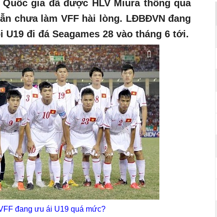
 Quốc gia đã được HLV Miura thông qua
vẫn chưa làm VFF hài lòng. LĐBĐVN đang
 U19 đi đá Seagames 28 vào tháng 6 tới.
 VFF đang ưu ái U19 quá mức?