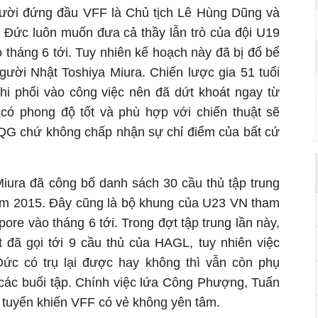
ười đứng đầu VFF là Chủ tịch Lê Hùng Dũng và
 Đức luôn muốn đưa cả thầy lẫn trò của đội U19
háng 6 tới. Tuy nhiên kế hoạch này đã bị đổ bể
gười Nhật Toshiya Miura. Chiến lược gia 51 tuổi
hi phối vào công việc nên đã dứt khoát ngay từ
 có phong độ tốt và phù hợp với chiến thuật sẽ
TQG chứ không chấp nhận sự chỉ điểm của bất cứ
iura đã công bố danh sách 30 cầu thủ tập trung
năm 2015. Đây cũng là bộ khung của U23 VN tham
re vào tháng 6 tới. Trong đợt tập trung lần này,
 đã gọi tới 9 cầu thủ của HAGL, tuy nhiên việc
ức có trụ lại được hay không thì vẫn còn phụ
 các buổi tập. Chính việc lứa Công Phượng, Tuấn
 tuyển khiến VFF có vẻ không yên tâm.