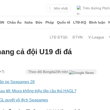
Trên đường Pitch
Mới nhất
BN
Châu Âu
Italia
Đức
Pháp
Quốc tế
LTĐ-KQ
Bình luận
LTĐ ĐTQG
ĐTVN
V-League
ang cả đội U19 đi đá
+7)
Theo dõi Bongda24h trên
ân tại Seagames 28
au tết: Miura không triệu tập cầu thủ HAGL?
GL quyết vô địch Seagames