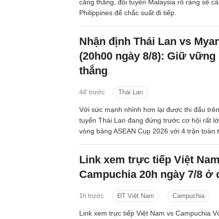
căng thẳng, đội tuyển Malaysia rõ ràng sẽ c
Philippines để chắc suất đi tiếp.
Nhận định Thái Lan vs Mya
(20h00 ngày 8/8): Giữ vững
thắng
44' trước
Thái Lan
Với sức mạnh nhỉnh hơn lại được thi đấu trên
tuyển Thái Lan đang đứng trước cơ hội rất lớ
vòng bảng ASEAN Cup 2026 với 4 trận toàn 
Link xem trực tiếp Việt Na
Campuchia 20h ngày 7/8 ở 
1h trước
ĐT Việt Nam
Campuchia
Link xem trực tiếp Việt Nam vs Campuchia