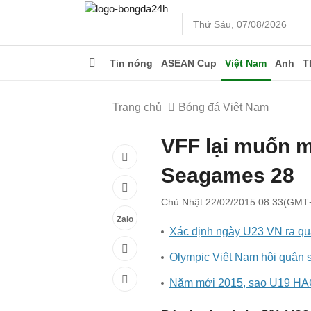
Thứ Sáu, 07/08/2026
Tin nóng
ASEAN Cup
Việt Nam
Anh
T
Trang chủ
Bóng đá Việt Nam
VFF lại muốn m
Seagames 28
Chủ Nhật 22/02/2015 08:33(GMT
Zalo
Xác định ngày U23 VN ra qu
Olympic Việt Nam hội quân s
Năm mới 2015, sao U19 HA