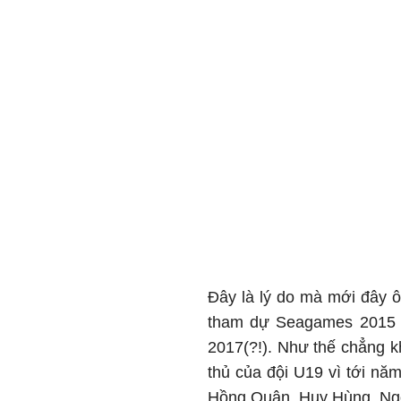
Đây là lý do mà mới đây 
tham dự Seagames 2015 t
2017(?!). Như thế chẳng k
thủ của đội U19 vì tới nă
Hồng Quân, Huy Hùng, Ng