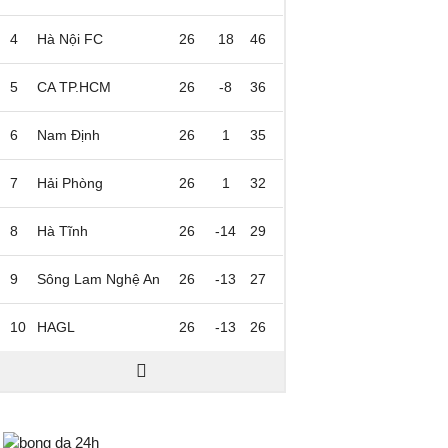
4
Hà Nội FC
26
18
46
5
CA TP.HCM
26
-8
36
6
Nam Định
26
1
35
7
Hải Phòng
26
1
32
8
Hà Tĩnh
26
-14
29
9
Sông Lam Nghệ An
26
-13
27
10
HAGL
26
-13
26
Bongda24h.vn