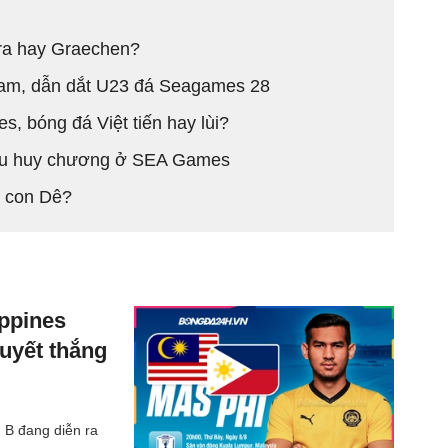
ra hay Graechen?
Nam, dẫn dắt U23 đá Seagames 28
 bóng đá Việt tiến hay lùi?
màu huy chương ở SEA Games
 con Dê?
ippines
quyết thắng
 B đang diễn ra