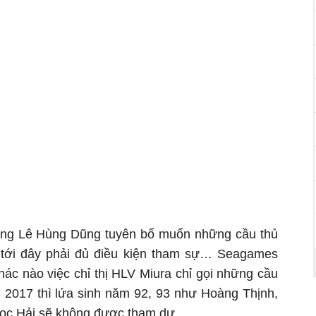
ông Lê Hùng Dũng tuyên bố muốn những cầu thủ
ới đây phải đủ điều kiện tham sự… Seagames
hác nào việc chỉ thị HLV Miura chỉ gọi những cầu
m 2017 thì lứa sinh năm 92, 93 như Hoàng Thịnh,
ọc Hải sẽ không được tham dự.