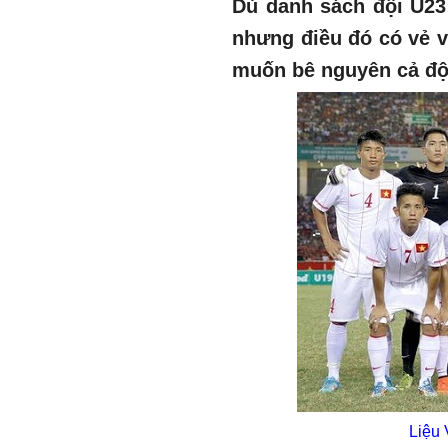
Dù danh sách đội U23
nhưng điều đó có vẻ 
muốn bê nguyên cả đội
Liệu