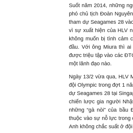
Suốt năm 2014, những ng
phó chủ tịch Đoàn Nguyên
tham dự Seagames 28 vào t
vì sự xuất hiện của HLV n
không muốn bị tình cảm c
đầu. Với ông Miura thì ai
được triệu tập vào các Đ
một lãnh đạo nào.
Ngày 13/2 vừa qua, HLV M
đội Olympic trong đợt 1 
dự Seagames 28 tại Singapo
chiến lược gia người Nhật
những “gà nòi” của bầu Đ
thuộc vào sự nỗ lực trong
Anh không chắc suất ở đội