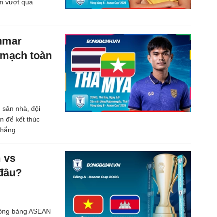
ần vượt qua
nmar
 mạch toàn
 sân nhà, đội
n để kết thúc
thắng.
m vs
đâu?
 Vòng bảng ASEAN