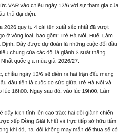
thức VAR vào chiều ngày 12/6 với sự tham gia của
u thủ đại diện.
 2026 quy tụ 4 cái tên xuất sắc nhất đã vượt
o ở vòng loại, bao gồm: Trẻ Hà Nội, Huế, Lâm
 Định. Đây được dự đoán là những cuộc đối đầu
tiêu chung của các đội là giành 3 suất thăng
g Nhất quốc gia mùa giải 2026/27.
ức, chiều ngày 13/6 sẽ diễn ra hai trận đấu mang
 đấu đầu tiên là cuộc đọ sức giữa Trẻ Hà Nội và
 lúc 16h00. Ngay sau đó, vào lúc 19h00, Lâm
ẽ đẩy kịch tính lên cao trào: hai đội giành chiến
được xếp Đồng Giải Nhất và trực tiếp sở hữu tấm
ong khi đó, hai đội không may mắn để thua sẽ có