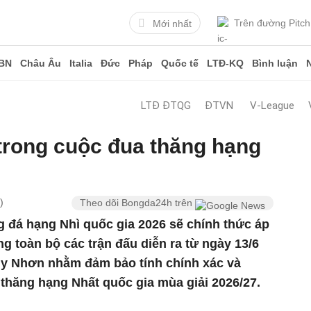
Trên đường Pitch
Mới nhất
BN
Châu Âu
Italia
Đức
Pháp
Quốc tế
LTĐ-KQ
Bình luận
LTĐ ĐTQG
ĐTVN
V-League
trong cuộc đua thăng hạng
)
Theo dõi Bongda24h trên
g đá hạng Nhì quốc gia 2026 sẽ chính thức áp
 toàn bộ các trận đấu diễn ra từ ngày 13/6
uy Nhơn nhằm đảm bảo tính chính xác và
thăng hạng Nhất quốc gia mùa giải 2026/27.