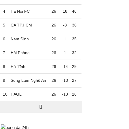
4
Hà Nội FC
26
18
46
5
CA TP.HCM
26
-8
36
6
Nam Định
26
1
35
7
Hải Phòng
26
1
32
8
Hà Tĩnh
26
-14
29
9
Sông Lam Nghệ An
26
-13
27
10
HAGL
26
-13
26
Bongda24h.vn