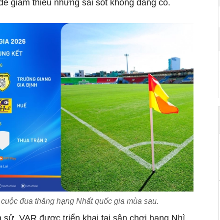
c để giảm thiểu những sai sót không đáng có.
 cuộc đua thăng hạng Nhất quốc gia mùa sau.
ch sử, VAR được triển khai tại sân chơi hạng Nhì