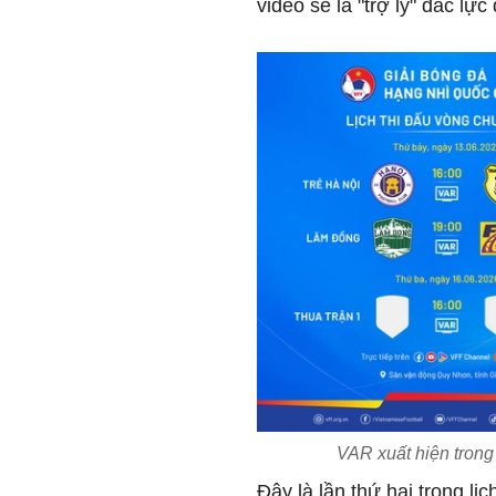
video sẽ là "trợ lý" đắc lự
VAR xuất hiện trong
Đây là lần thứ hai trong lị