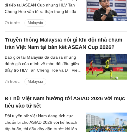
đi tiếp tại ASEAN Cup nhưng HLV Tan
Cheng Hoe vẫn tỏ ra thận trọng khi đánh
giá về màn đọ sức sắp tới với đội tuyển
7h trước
Malaysia
Việt Nam.
Truyền thông Malaysia nói gì khi đội nhà chạm
trán Việt Nam tại bán kết ASEAN Cup 2026?
Báo giới tại Malaysia đã đưa ra những
đánh giá của mình về màn đối đầu giữa
thầy trò HLV Tan Cheng Hoe và ĐT Việt
Nam tại vòng bán kết ASEAN Cup 2026
7h trước
Malaysia
sắp tới.
ĐT nữ Việt Nam hướng tới ASIAD 2026 với mục
tiêu vào tứ kết
Đội tuyển nữ Việt Nam đang tích cực
chuẩn bị cho ASIAD 2026 với kế hoạch
tập huấn, thi đấu dày dặn trước khi lên