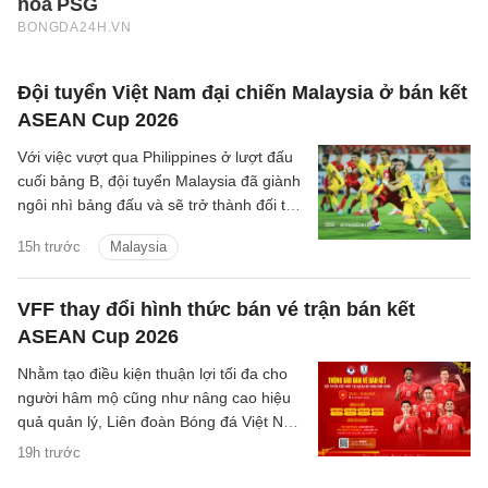
Đội tuyển Việt Nam đại chiến Malaysia ở bán kết
ASEAN Cup 2026
Với việc vượt qua Philippines ở lượt đấu
cuối bảng B, đội tuyển Malaysia đã giành
ngôi nhì bảng đấu và sẽ trở thành đối thủ
tiếp theo của đội tuyển Việt Nam trên
15h trước
Malaysia
hành trình bảo vệ ngôi vương Đông Nam
Á.
VFF thay đổi hình thức bán vé trận bán kết
ASEAN Cup 2026
Nhằm tạo điều kiện thuận lợi tối đa cho
người hâm mộ cũng như nâng cao hiệu
quả quản lý, Liên đoàn Bóng đá Việt Nam
(VFF) đã chính thức thông báo về việc
19h trước
thay đổi hình thức bán vé trận bán kết