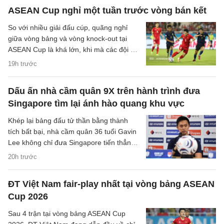
trên sân nhà của đội tuyển Việt Nam.
ASEAN Cup nghỉ một tuần trước vòng bán kết
So với nhiều giải đấu cúp, quãng nghỉ
giữa vòng bảng và vòng knock-out tại
ASEAN Cup là khá lớn, khi mà các đội sẽ
có quãng nghỉ lên tới một tuần cho các
19h trước
trận đại chiến tại bán kết.
Dấu ấn nhà cầm quân 9X trên hành trình đưa
Singapore tìm lại ánh hào quang khu vực
Khép lại bảng đấu tử thần bằng thành
tích bất bại, nhà cầm quân 36 tuổi Gavin
Lee không chỉ đưa Singapore tiến thẳng
vào bán kết ASEAN Cup 2026, mà còn
20h trước
khắc họa rõ nét triết lý bóng đá hiện đại,
khoa học của chiến lược gia trẻ tuổi bậc
ĐT Việt Nam fair-play nhất tại vòng bảng ASEAN
nhất khu vực.
Cup 2026
Sau 4 trận tại vòng bảng ASEAN Cup