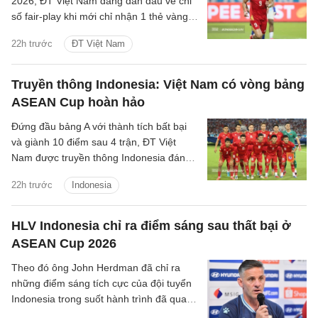
2026, ĐT Việt Nam đang dẫn đầu về chỉ
số fair-play khi mới chỉ nhận 1 thẻ vàng
và cũng là đội phạm lỗi ít nhất giải.
22h trước
ĐT Việt Nam
Truyền thông Indonesia: Việt Nam có vòng bảng
ASEAN Cup hoàn hảo
Đứng đầu bảng A với thành tích bất bại
và giành 10 điểm sau 4 trận, ĐT Việt
Nam được truyền thông Indonesia đánh
giá là ứng viên sáng giá cho chức vô
22h trước
Indonesia
địch.
HLV Indonesia chỉ ra điểm sáng sau thất bại ở
ASEAN Cup 2026
Theo đó ông John Herdman đã chỉ ra
những điểm sáng tích cực của đội tuyển
Indonesia trong suốt hành trình đã qua
tại ASEAN Cup 2026.