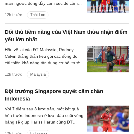
màn ngược dòng đầy cảm xúc để cầm
hòa chủ nhà 3-3, qua đó duy trì thành
12h trước
Thái Lan
tích bất bại sau 4 trận đấu.
Đối thủ tiềm năng của Việt Nam thừa nhận điểm
yếu lớn nhất
Hậu vệ lai của ĐT Malaysia, Rodney
Celvin thẳng thắn kêu gọi các đồng đội
cải thiện khả năng tận dụng cơ hội trước
trận đấu quyết định với Philippines.
12h trước
Malaysia
Đội trưởng Singapore quyết cầm chân
Indonesia
Với 7 điểm sau 3 lượt trận, một kết quả
hòa trước Indonesia ở lượt đấu cuối vòng
bảng sẽ giúp Hariss Harun cùng ĐT
Singapore giành vé đi tiếp.
12h trước
Indonesia