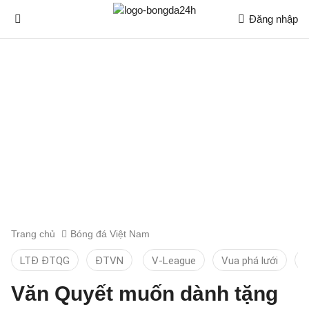
Đăng nhập
Trang chủ
Bóng đá Việt Nam
LTĐ ĐTQG
ĐTVN
V-League
Vua phá lưới
T
Văn Quyết muốn dành tặng