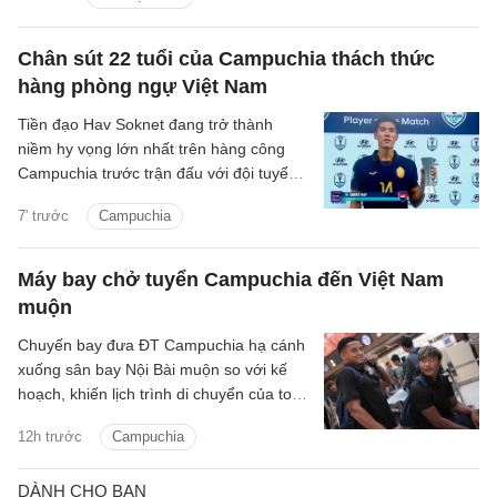
thêm các phương án nhân sự cho đội
tuyển Việt Nam.
Chân sút 22 tuổi của Campuchia thách thức
hàng phòng ngự Việt Nam
Tiền đạo Hav Soknet đang trở thành
niềm hy vọng lớn nhất trên hàng công
Campuchia trước trận đấu với đội tuyển
Việt Nam tại lượt cuối bảng A ASEAN Cup
7' trước
Campuchia
2026.
Máy bay chở tuyển Campuchia đến Việt Nam
muộn
Chuyến bay đưa ĐT Campuchia hạ cánh
xuống sân bay Nội Bài muộn so với kế
hoạch, khiến lịch trình di chuyển của toàn
đội bị kéo dài trước khi về khách sạn nghỉ
12h trước
Campuchia
ngơi.