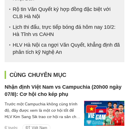
Rộ tin Văn Quyết ký hợp đồng đặc biệt với
CLB Hà Nội
Lịch thi đấu, trực tiếp bóng đá hôm nay 10/2:
Hà Tĩnh vs CAHN
HLV Hà Nội ca ngợi Văn Quyết, khẳng định đã
phân tích kỹ Nghệ An
CÙNG CHUYÊN MỤC
Nhận định Việt Nam vs Campuchia (20h00 ngày
07/8): Cơ hội cho kép phụ
Trước một Campuchia không cùng trình
độ, đây được xem là một cơ hội tốt để
HLV Kim Sang Sik trao cơ hội ra sân cho
các cầu thủ dự bị, qua đó thử nghiệm
6' trước
ĐT Việt Nam