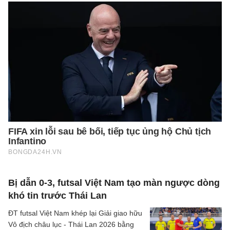
Bị dẫn 0-3, futsal Việt Nam tạo màn ngược dòng
khó tin trước Thái Lan
ĐT futsal Việt Nam khép lại Giải giao hữu
Vô địch châu lục - Thái Lan 2026 bằng