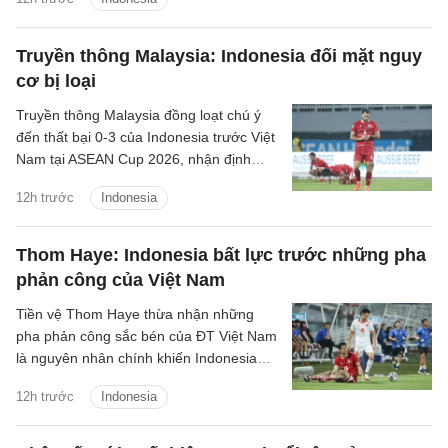
Truyền thông Malaysia: Indonesia đối mặt nguy
cơ bị loại
Truyền thông Malaysia đồng loạt chú ý
đến thất bại 0-3 của Indonesia trước Việt
Nam tại ASEAN Cup 2026, nhận định
Garuda có thể tiếp tục lỡ hẹn với giải đấu
12h trước
Indonesia
khu vực.
Thom Haye: Indonesia bất lực trước những pha
phản công của Việt Nam
Tiền vệ Thom Haye thừa nhận những
pha phản công sắc bén của ĐT Việt Nam
là nguyên nhân chính khiến Indonesia
phải nhận thất bại 0-3 ở lượt trận thứ ba
12h trước
Indonesia
bảng A ASEAN Cup 2026.