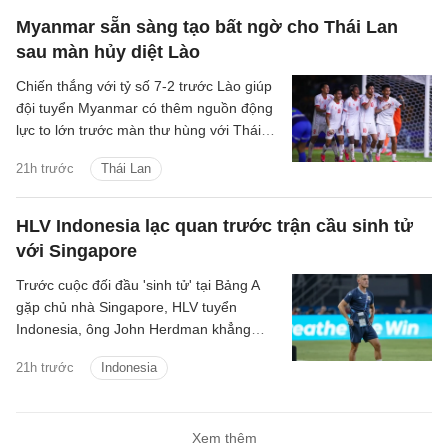
Myanmar sẵn sàng tạo bất ngờ cho Thái Lan
sau màn hủy diệt Lào
Chiến thắng với tỷ số 7-2 trước Lào giúp
đội tuyển Myanmar có thêm nguồn động
lực to lớn trước màn thư hùng với Thái
Lan ở lượt đấu cuối bảng B.
21h trước
Thái Lan
HLV Indonesia lạc quan trước trận cầu sinh tử
với Singapore
Trước cuộc đối đầu 'sinh tử' tại Bảng A
gặp chủ nhà Singapore, HLV tuyển
Indonesia, ông John Herdman khẳng
định các học trò của mình đã sẵn sàng
21h trước
Indonesia
giành chiến thắng để giữ vững hy vọng
giành chức vô địch.
Xem thêm