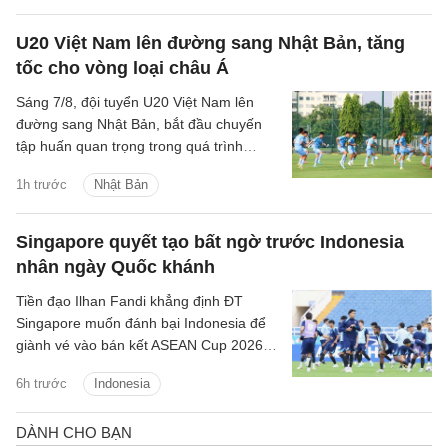
U20 Việt Nam lên đường sang Nhật Bản, tăng
tốc cho vòng loại châu Á
Sáng 7/8, đội tuyển U20 Việt Nam lên
đường sang Nhật Bản, bắt đầu chuyến
tập huấn quan trọng trong quá trình
chuẩn bị cho Vòng loại U20 châu Á 2027.
1h trước
Nhật Bản
Singapore quyết tạo bất ngờ trước Indonesia
nhân ngày Quốc khánh
Tiền đạo Ilhan Fandi khẳng định ĐT
Singapore muốn đánh bại Indonesia để
giành vé vào bán kết ASEAN Cup 2026,
đồng thời xem đây là món quà ý nghĩa
6h trước
Indonesia
dành tặng NHM nhân dịp Quốc khánh
Singapore.