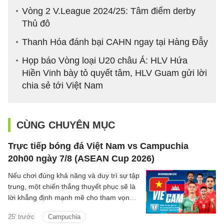
Vòng 2 V.League 2024/25: Tâm điểm derby
Thủ đô
Thanh Hóa đánh bại CAHN ngay tại Hàng Đẫy
Họp báo Vòng loại U20 châu Á: HLV Hứa
Hiền Vinh bày tỏ quyết tâm, HLV Guam gửi lời
chia sẻ tới Việt Nam
CÙNG CHUYÊN MỤC
Trực tiếp bóng đá Việt Nam vs Campuchia
20h00 ngày 7/8 (ASEAN Cup 2026)
Nếu chơi đúng khả năng và duy trì sự tập
trung, một chiến thắng thuyết phục sẽ là
lời khẳng định mạnh mẽ cho tham vọng
bảo vệ ngôi vương Đông Nam Á của thầy
25' trước
Campuchia
trò HLV Kim Sang-sik.