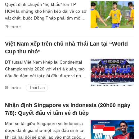
Quyết định chuyển “hộ khẩu” lên TP
HCM là những khó khăn kéo dài về cơ sở
vật chất, buộc Đồng Tháp phải tìm môi
trường phù hợp hơn để duy trì hoạt
7h trước
động.
Việt Nam xếp trên chủ nhà Thái Lan tại “World
Cup thu nhỏ”
ĐT futsal Việt Nam khép lại Continental
Championship 2026 với vị trí á quân, tạo
dấu ấn đậm nét tại giải đấu được ví như
World Cup thu nhỏ của futsal thế giới.
8h trước
Thái Lan
Nhận định Singapore vs Indonesia (20h00 ngày
7/8): Quyết đấu vì tấm vé đi tiếp
Màn so tài giữa Singapore vs Indonesia
được đánh giá như một trận đấu sinh tử,
khi cả hai đội sẽ phải lao vào một cuộc