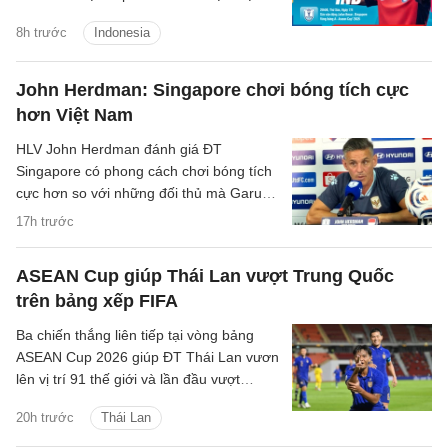
chiến để giành tấm vé duy nhất còn lại
8h trước
Indonesia
vào bán kết.
John Herdman: Singapore chơi bóng tích cực
hơn Việt Nam
HLV John Herdman đánh giá ĐT
Singapore có phong cách chơi bóng tích
cực hơn so với những đối thủ mà Garuda
đã gặp trước đó.
17h trước
ASEAN Cup giúp Thái Lan vượt Trung Quốc
trên bảng xếp FIFA
Ba chiến thắng liên tiếp tại vòng bảng
ASEAN Cup 2026 giúp ĐT Thái Lan vươn
lên vị trí 91 thế giới và lần đầu vượt
Trung Quốc kể từ tháng 6/2004.
20h trước
Thái Lan