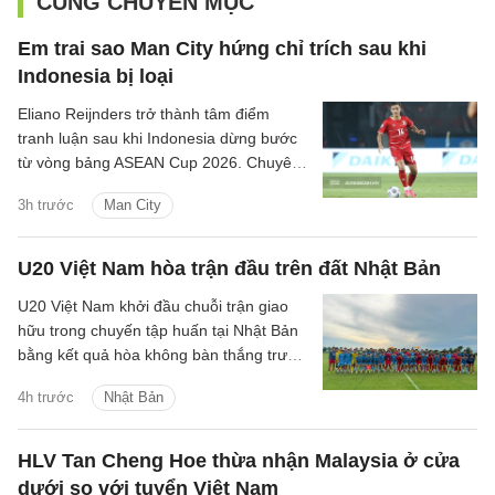
CÙNG CHUYÊN MỤC
Em trai sao Man City hứng chỉ trích sau khi
Indonesia bị loại
Eliano Reijnders trở thành tâm điểm
tranh luận sau khi Indonesia dừng bước
từ vòng bảng ASEAN Cup 2026. Chuyên
gia Tommy Welly, thường được biết đến
3h trước
Man City
với tên Bung Towel, công khai đánh giá
gay gắt màn trình diễn của cầu thủ này.
U20 Việt Nam hòa trận đầu trên đất Nhật Bản
U20 Việt Nam khởi đầu chuỗi trận giao
hữu trong chuyến tập huấn tại Nhật Bản
bằng kết quả hòa không bàn thắng trước
Đại học Kinh tế Osaka.
4h trước
Nhật Bản
HLV Tan Cheng Hoe thừa nhận Malaysia ở cửa
dưới so với tuyển Việt Nam