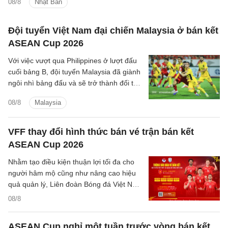
08/8
Nhật Bản
Đội tuyển Việt Nam đại chiến Malaysia ở bán kết
ASEAN Cup 2026
Với việc vượt qua Philippines ở lượt đấu
cuối bảng B, đội tuyển Malaysia đã giành
ngôi nhì bảng đấu và sẽ trở thành đối thủ
tiếp theo của đội tuyển Việt Nam trên
08/8
Malaysia
hành trình bảo vệ ngôi vương Đông Nam
Á.
VFF thay đổi hình thức bán vé trận bán kết
ASEAN Cup 2026
Nhằm tạo điều kiện thuận lợi tối đa cho
người hâm mộ cũng như nâng cao hiệu
quả quản lý, Liên đoàn Bóng đá Việt Nam
(VFF) đã chính thức thông báo về việc
08/8
thay đổi hình thức bán vé trận bán kết
trên sân nhà của đội tuyển Việt Nam.
ASEAN Cup nghỉ một tuần trước vòng bán kết