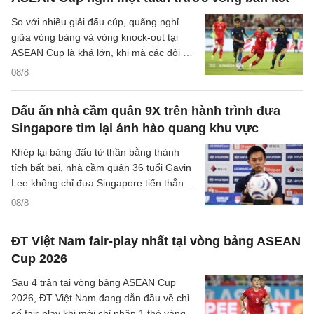
So với nhiều giải đấu cúp, quãng nghỉ
giữa vòng bảng và vòng knock-out tại
ASEAN Cup là khá lớn, khi mà các đội sẽ
có quãng nghỉ lên tới một tuần cho các
08/8
trận đại chiến tại bán kết.
Dấu ấn nhà cầm quân 9X trên hành trình đưa
Singapore tìm lại ánh hào quang khu vực
Khép lại bảng đấu tử thần bằng thành
tích bất bại, nhà cầm quân 36 tuổi Gavin
Lee không chỉ đưa Singapore tiến thẳng
vào bán kết ASEAN Cup 2026, mà còn
08/8
khắc họa rõ nét triết lý bóng đá hiện đại,
khoa học của chiến lược gia trẻ tuổi bậc
ĐT Việt Nam fair-play nhất tại vòng bảng ASEAN
nhất khu vực.
Cup 2026
Sau 4 trận tại vòng bảng ASEAN Cup
2026, ĐT Việt Nam đang dẫn đầu về chỉ
số fair-play khi mới chỉ nhận 1 thẻ vàng