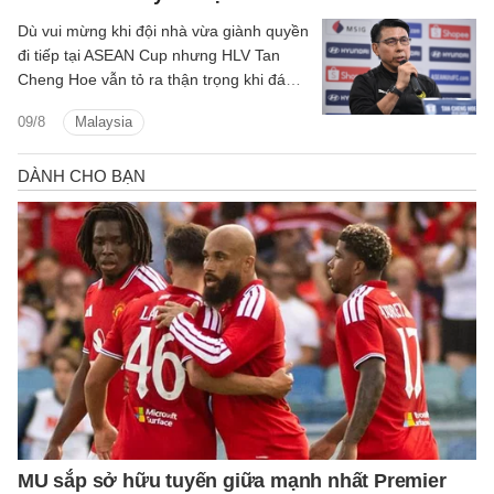
Dù vui mừng khi đội nhà vừa giành quyền
đi tiếp tại ASEAN Cup nhưng HLV Tan
Cheng Hoe vẫn tỏ ra thận trọng khi đánh
giá về màn đọ sức sắp tới với đội tuyển
09/8
Malaysia
Việt Nam.