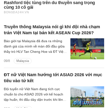
Truyền thông Malaysia nói gì khi đội nhà chạm
trán Việt Nam tại bán kết ASEAN Cup 2026?
Báo giới tại Malaysia đã đưa ra những
đánh giá của mình về màn đối đầu giữa
thầy trò HLV Tan Cheng Hoe và ĐT Việt
Nam tại vòng bán kết ASEAN Cup 2026
09/8
Malaysia
sắp tới.
ĐT nữ Việt Nam hướng tới ASIAD 2026 với mục
tiêu vào tứ kết
Đội tuyển nữ Việt Nam đang tích cực
chuẩn bị cho ASIAD 2026 với kế hoạch
tập huấn, thi đấu dày dặn trước khi lên
đường sang Nhật Bản.