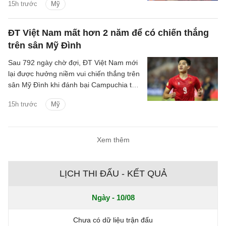
15h trước
Mỹ
ĐT Việt Nam mất hơn 2 năm để có chiến thắng
trên sân Mỹ Đình
Sau 792 ngày chờ đợi, ĐT Việt Nam mới
lại được hưởng niềm vui chiến thắng trên
sân Mỹ Đình khi đánh bại Campuchia tỷ
số 3-1 ở lượt trận cuối bảng A ASEAN
15h trước
Mỹ
Cup 2026.
Xem thêm
LỊCH THI ĐẤU - KẾT QUẢ
Ngày - 10/08
Chưa có dữ liệu trận đấu