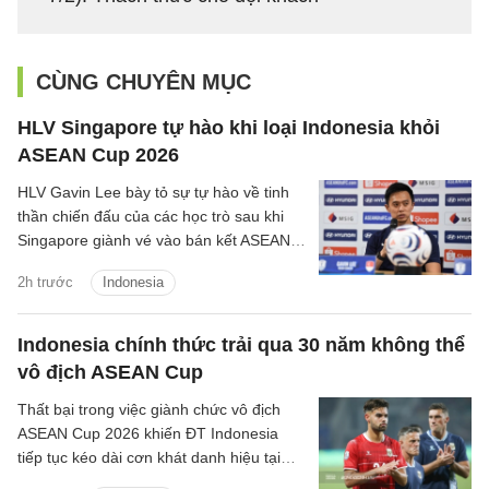
CÙNG CHUYÊN MỤC
HLV Singapore tự hào khi loại Indonesia khỏi
ASEAN Cup 2026
HLV Gavin Lee bày tỏ sự tự hào về tinh
thần chiến đấu của các học trò sau khi
Singapore giành vé vào bán kết ASEAN
Cup 2026, đồng thời khiến Indonesia bị
2h trước
Indonesia
loại ngay từ vòng bảng.
Indonesia chính thức trải qua 30 năm không thể
vô địch ASEAN Cup
Thất bại trong việc giành chức vô địch
ASEAN Cup 2026 khiến ĐT Indonesia
tiếp tục kéo dài cơn khát danh hiệu tại
giải đấu số một Đông Nam Á lên 30 năm