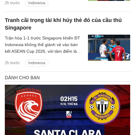
2h trước
Indonesia
kể từ lần đầu tiên giải được tổ chức.
Tranh cãi trọng tài khi hủy thẻ đỏ của cầu thủ
Singapore
Trận hòa 1-1 trước Singapore khiến ĐT
Indonesia không thể giành vé vào bán
kết ASEAN Cup 2026, với tâm điểm là
quyết định thay đổi của trọng tài Abdullah
2h trước
Indonesia
Salim.