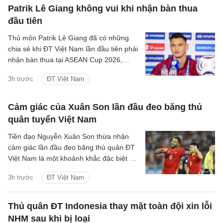
Patrik Lê Giang không vui khi nhận bàn thua
đầu tiên
Thủ môn Patrik Lê Giang đã có những
chia sẻ khi ĐT Việt Nam lần đầu tiên phải
nhận bàn thua tại ASEAN Cup 2026,
nhưng cho rằng đây là một phần của
3h trước
ĐT Việt Nam
bóng đá và toàn đội sẽ nhanh chóng
phân tích để cải thiện.
Cảm giác của Xuân Son lần đầu đeo băng thủ
quân tuyển Việt Nam
Tiền đạo Nguyễn Xuân Son thừa nhận
cảm giác lần đầu đeo băng thủ quân ĐT
Việt Nam là một khoảnh khắc đặc biệt với
anh và gia đình.
3h trước
ĐT Việt Nam
Thủ quân ĐT Indonesia thay mặt toàn đội xin lỗi
NHM sau khi bị loại