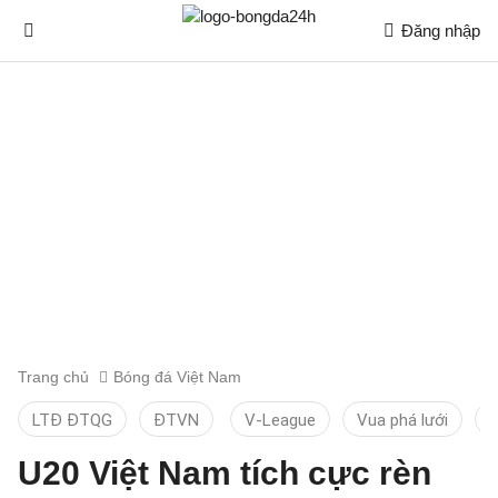
Đăng nhập
Trang chủ
Bóng đá Việt Nam
LTĐ ĐTQG
ĐTVN
V-League
Vua phá lưới
T
U20 Việt Nam tích cực rèn