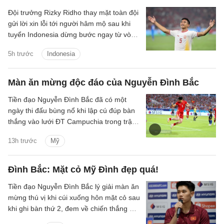
Đội trưởng Rizky Ridho thay mặt toàn đội
gửi lời xin lỗi tới người hâm mộ sau khi
tuyển Indonesia dừng bước ngay từ vòng
bảng ASEAN Cup 2026.
5h trước
Indonesia
Màn ăn mừng độc đáo của Nguyễn Đình Bắc
Tiền đạo Nguyễn Đình Bắc đã có một
ngày thi đấu bùng nổ khi lập cú đúp bàn
thắng vào lưới ĐT Campuchia trong trận
thắng 3-1 của ĐT Việt Nam trên sân Mỹ
13h trước
Mỹ
Đình tối 7/8.
Đình Bắc: Mặt cỏ Mỹ Đình đẹp quá!
Tiền đạo Nguyễn Đình Bắc lý giải màn ăn
mừng thú vị khi cúi xuống hôn mặt cỏ sau
khi ghi bàn thứ 2, đem về chiến thắng 3-1
của ĐT Việt Nam trước Campuchia.