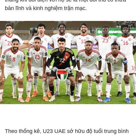
bản lĩnh và kinh nghiệm trận mạc.
U23 UAE thể hiện lối chơi khá điềm tĩnh, chín chắn tại
VCK U23 châu Á 2026.
Theo thống kê, U23 UAE sở hữu độ tuổi trung bình