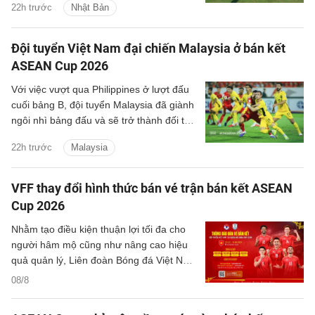
22h trước
Nhật Bản
Đội tuyển Việt Nam đại chiến Malaysia ở bán kết
ASEAN Cup 2026
Với việc vượt qua Philippines ở lượt đấu
cuối bảng B, đội tuyển Malaysia đã giành
ngôi nhì bảng đấu và sẽ trở thành đối thủ
tiếp theo của đội tuyển Việt Nam trên
22h trước
Malaysia
hành trình bảo vệ ngôi vương Đông Nam
Á.
VFF thay đổi hình thức bán vé trận bán kết ASEAN
Cup 2026
Nhằm tạo điều kiện thuận lợi tối đa cho
người hâm mộ cũng như nâng cao hiệu
quả quản lý, Liên đoàn Bóng đá Việt Nam
(VFF) đã chính thức thông báo về việc
08/8
thay đổi hình thức bán vé trận bán kết
trên sân nhà của đội tuyển Việt Nam.