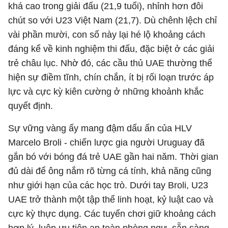
khá cao trong giải đấu (21,9 tuổi), nhỉnh hơn đôi
chút so với U23 Việt Nam (21,7). Dù chênh lệch chỉ
vài phần mười, con số này lại hé lộ khoảng cách
đáng kể về kinh nghiệm thi đấu, đặc biệt ở các giải
trẻ châu lục. Nhờ đó, các cầu thủ UAE thường thể
hiện sự điềm tĩnh, chín chắn, ít bị rối loạn trước áp
lực và cực kỳ kiên cường ở những khoảnh khắc
quyết định.
Sự vững vàng ấy mang đậm dấu ấn của HLV
Marcelo Broli - chiến lược gia người Uruguay đã
gắn bó với bóng đá trẻ UAE gần hai năm. Thời gian
đủ dài để ông nắm rõ từng cá tính, khả năng cũng
như giới hạn của các học trò. Dưới tay Broli, U23
UAE trở thành một tập thể linh hoạt, kỷ luật cao và
cực kỳ thực dụng. Các tuyến chơi giữ khoảng cách