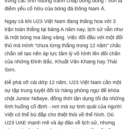
trong các tình huống tranh chấp bóng bổng - vốn là
điểm yếu cố hữu của bóng đá Đông Nam Á.
Ngay cả khi U23 Việt Nam đang thăng hoa với 3
trận toàn thắng tại bảng A năm nay, lịch sử vẫn như
là một bóng ma lảng vảng. Việc đối đầu với một đối
thủ mà mình "chưa từng thắng trong 12 năm" chắc
chắn sẽ tạo nên áp lực tâm lý vô hình lên đôi chân
của những Đình Bắc, Khuất Văn Khang hay Thái
Sơn.
Để phá vỡ cái dớp 12 năm, U23 Việt Nam cần một
sự tập trung tuyệt đối từ hàng phòng ngự để khóa
chặt Junior Ndiaye, đồng thời tận dụng tối đa những
tình huống cố định - nơi mà sự tinh quái của người
Việt có thể bù đắp cho thiệt thòi về thể hình. Dù
U23 UAE mạnh mẽ và áp đảo về lịch sử, nhưng