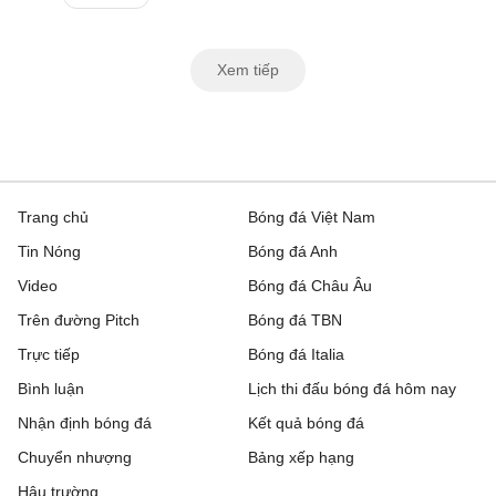
Xem tiếp
Trang chủ
Bóng đá Việt Nam
Tin Nóng
Bóng đá Anh
Video
Bóng đá Châu Âu
Trên đường Pitch
Bóng đá TBN
Trực tiếp
Bóng đá Italia
Bình luận
Lịch thi đấu bóng đá hôm nay
Nhận định bóng đá
Kết quả bóng đá
Chuyển nhượng
Bảng xếp hạng
Hậu trường