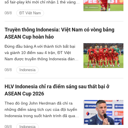
số fair-play khi mới chỉ nhận 1 thẻ vàng
và cũng là đội phạm lỗi ít nhất giải.
08/8
ĐT Việt Nam
Truyền thông Indonesia: Việt Nam có vòng bảng
ASEAN Cup hoàn hảo
Đứng đầu bảng A với thành tích bất bại
và giành 10 điểm sau 4 trận, ĐT Việt
Nam được truyền thông Indonesia đánh
giá là ứng viên sáng giá cho chức vô
08/8
Indonesia
địch.
HLV Indonesia chỉ ra điểm sáng sau thất bại ở
ASEAN Cup 2026
Theo đó ông John Herdman đã chỉ ra
những điểm sáng tích cực của đội tuyển
Indonesia trong suốt hành trình đã qua
tại ASEAN Cup 2026.
08/8
Indonesia