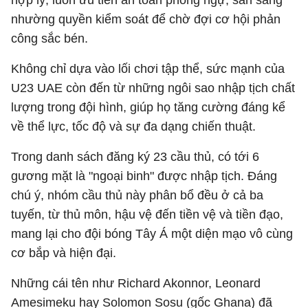
hợp lý, luôn ưu tiên an toàn phòng ngự, sẵn sàng
nhường quyền kiểm soát để chờ đợi cơ hội phản
công sắc bén.
Không chỉ dựa vào lối chơi tập thể, sức mạnh của
U23 UAE còn đến từ những ngôi sao nhập tịch chất
lượng trong đội hình, giúp họ tăng cường đáng kể
về thể lực, tốc độ và sự đa dạng chiến thuật.
Trong danh sách đăng ký 23 cầu thủ, có tới 6
gương mặt là "ngoại binh" được nhập tịch. Đáng
chú ý, nhóm cầu thủ này phân bổ đều ở cả ba
tuyến, từ thủ môn, hậu vệ đến tiền vệ và tiền đạo,
mang lại cho đội bóng Tây Á một diện mạo vô cùng
cơ bắp và hiện đại.
Những cái tên như Richard Akonnor, Leonard
Amesimeku hay Solomon Sosu (gốc Ghana) đã