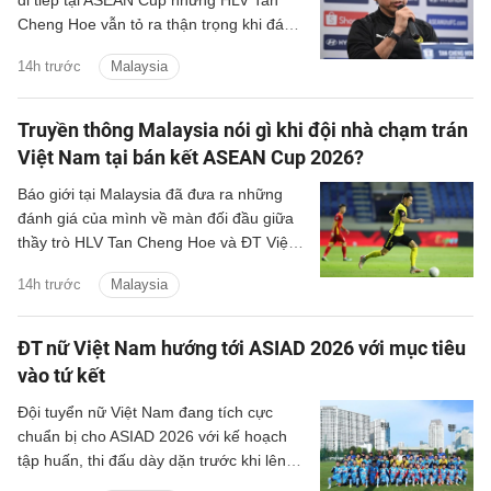
đi tiếp tại ASEAN Cup nhưng HLV Tan
Cheng Hoe vẫn tỏ ra thận trọng khi đánh
giá về màn đọ sức sắp tới với đội tuyển
14h trước
Malaysia
Việt Nam.
Truyền thông Malaysia nói gì khi đội nhà chạm trán
Việt Nam tại bán kết ASEAN Cup 2026?
Báo giới tại Malaysia đã đưa ra những
đánh giá của mình về màn đối đầu giữa
thầy trò HLV Tan Cheng Hoe và ĐT Việt
Nam tại vòng bán kết ASEAN Cup 2026
14h trước
Malaysia
sắp tới.
ĐT nữ Việt Nam hướng tới ASIAD 2026 với mục tiêu
vào tứ kết
Đội tuyển nữ Việt Nam đang tích cực
chuẩn bị cho ASIAD 2026 với kế hoạch
tập huấn, thi đấu dày dặn trước khi lên
đường sang Nhật Bản.