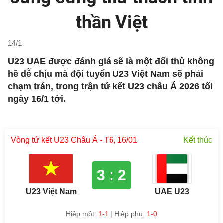
thần Việt
14/1
U23 UAE được đánh giá sẽ là một đối thủ không
hề dễ chịu mà đội tuyển U23 Việt Nam sẽ phải
chạm trán, trong trận tứ kết U23 châu Á 2026 tối
ngày 16/1 tới.