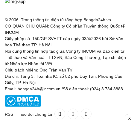
© 2006. Trang thông tin điện tử tổng hợp Bongda24h.vn
CƠ QUAN CHỦ QUẢN: Công ty Cổ phần Truyền thông Quốc tế
INCOM
Giấy phép số: 150/GP-SVHTT cấp ngày 03/4/2026 bởi Sở Văn
hoá Thể thao TP. Hà Nội
Nội dung thông tin hợp tác giữa Công ty INCOM và Báo điện tử
Thể thao và Văn hoá - TTXVN, Báo Công Thương, Tạp chí điện
tử Nhân lực Nhân tài Việt.
Chịu trách nhiệm: Ông Trần Văn Trí
Địa chỉ: Tầng 3, Tòa nhà IC, số 82 phố Duy Tân, Phường Cầu
Giấy, TP. Hà Nội
Email: bongda24h@incom.vn /Số điện thoại: (024) 3.784 8888
RSS
|
Theo dõi chúng tôi
X
Liên hệ
Quảng cáo
(024) 3.784 8888