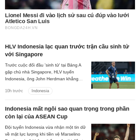
HLV Indonesia lạc quan trước trận cầu sinh tử
với Singapore
Trước cuộc đối đầu 'sinh tử' tại Bảng A
gặp chủ nhà Singapore, HLV tuyển
Indonesia, ông John Herdman khẳng
định các học trò của mình đã sẵn sàng
10h trước
Indonesia
giành chiến thắng để giữ vững hy vọng
giành chức vô địch.
Indonesia mất ngôi sao quan trọng trong phần
còn lại của ASEAN Cup
Đội tuyển Indonesia vừa nhận một tin dữ
về mặt lực lượng khi tiền vệ Marselino