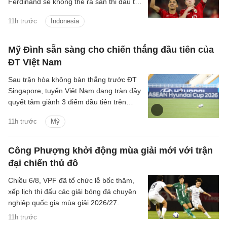
Ferdinand sẽ không thể ra sân thi đấu tại
ASEAN Cup 2026 vì chấn thương.
11h trước
Indonesia
Mỹ Đình sẵn sàng cho chiến thắng đầu tiên của
ĐT Việt Nam
Sau trận hòa không bàn thắng trước ĐT
Singapore, tuyển Việt Nam đang tràn đầy
quyết tâm giành 3 điểm đầu tiên trên
SVĐ Mỹ Đình tại ASEAN Cup 2026.
11h trước
Mỹ
Công Phượng khởi động mùa giải mới với trận
đại chiến thủ đô
Chiều 6/8, VPF đã tổ chức lễ bốc thăm,
xếp lịch thi đấu các giải bóng đá chuyên
nghiệp quốc gia mùa giải 2026/27.
11h trước