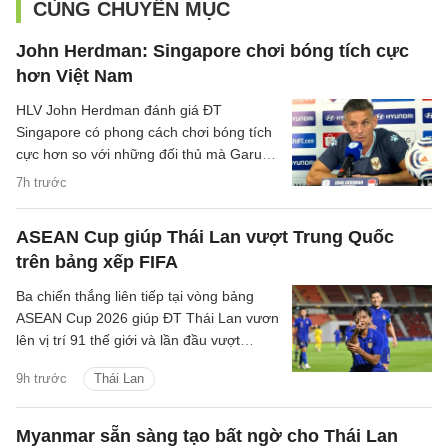
CÙNG CHUYÊN MỤC
John Herdman: Singapore chơi bóng tích cực
hơn Việt Nam
HLV John Herdman đánh giá ĐT
Singapore có phong cách chơi bóng tích
cực hơn so với những đối thủ mà Garuda
đã gặp trước đó.
7h trước
ASEAN Cup giúp Thái Lan vượt Trung Quốc
trên bảng xếp FIFA
Ba chiến thắng liên tiếp tại vòng bảng
ASEAN Cup 2026 giúp ĐT Thái Lan vươn
lên vị trí 91 thế giới và lần đầu vượt
Trung Quốc kể từ tháng 6/2004.
9h trước
Thái Lan
Myanmar sẵn sàng tạo bất ngờ cho Thái Lan