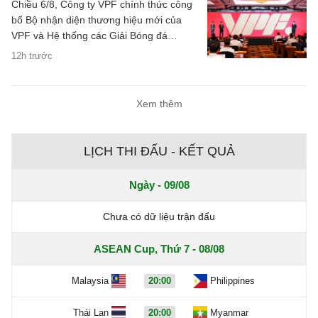
Chiều 6/8, Công ty VPF chính thức công
bố Bộ nhận diện thương hiệu mới của
VPF và Hệ thống các Giải Bóng đá
chuyên nghiệp Quốc gia kể từ mùa giải
12h trước
2026/27.
Xem thêm
LỊCH THI ĐẤU - KẾT QUẢ
Ngày - 09/08
Chưa có dữ liệu trận đấu
ASEAN Cup, Thứ 7 - 08/08
Malaysia
20:00
Philippines
Thái Lan
20:00
Myanmar