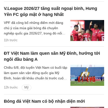
V.League 2026/27 tăng suất ngoại binh, Hưng
Yên FC góp mặt ở hạng Nhất
VPF đã công bố những điểm mới đáng
chú ý của mùa giải bóng đá chuyên
nghiệp quốc gia 2026/27, trong đó nổi
bật là việc tăng số lượng ngoại binh tại
11h trước
V.League và sự xuất hiện của Hưng Yên
FC ở giải hạng Nhất.
ĐT Việt Nam làm quen sân Mỹ Đình, hướng tới
ngôi đầu bảng A
Chiều 6/8, đội tuyển Việt Nam có buổi tập
làm quen sân vận động quốc gia Mỹ
Đình, hoàn tất khâu chuẩn bị trước cuộc
đối đầu với Campuchia tại lượt trận cuối
12h trước
Mỹ
bảng A ASEAN Cup 2026.
Bóng đá Việt Nam có bộ nhận diện mới