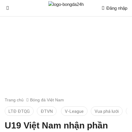
Đăng nhập
Trang chủ
Bóng đá Việt Nam
LTĐ ĐTQG
ĐTVN
V-League
Vua phá lưới
T
U19 Việt Nam nhận phần