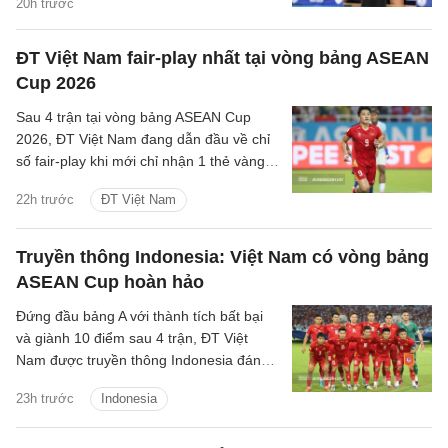
20h trước
khắc họa rõ nét triết lý bóng đá hiện đại,
khoa học của chiến lược gia trẻ tuổi bậc
ĐT Việt Nam fair-play nhất tại vòng bảng ASEAN
nhất khu vực.
Cup 2026
Sau 4 trận tại vòng bảng ASEAN Cup
2026, ĐT Việt Nam đang dẫn đầu về chỉ
số fair-play khi mới chỉ nhận 1 thẻ vàng
và cũng là đội phạm lỗi ít nhất giải.
22h trước
ĐT Việt Nam
Truyền thông Indonesia: Việt Nam có vòng bảng
ASEAN Cup hoàn hảo
Đứng đầu bảng A với thành tích bất bại
và giành 10 điểm sau 4 trận, ĐT Việt
Nam được truyền thông Indonesia đánh
giá là ứng viên sáng giá cho chức vô
23h trước
Indonesia
địch.