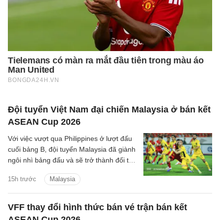
Đội tuyển Việt Nam đại chiến Malaysia ở bán kết
ASEAN Cup 2026
Với việc vượt qua Philippines ở lượt đấu
cuối bảng B, đội tuyển Malaysia đã giành
ngôi nhì bảng đấu và sẽ trở thành đối thủ
tiếp theo của đội tuyển Việt Nam trên
15h trước
Malaysia
hành trình bảo vệ ngôi vương Đông Nam
Á.
VFF thay đổi hình thức bán vé trận bán kết
ASEAN Cup 2026