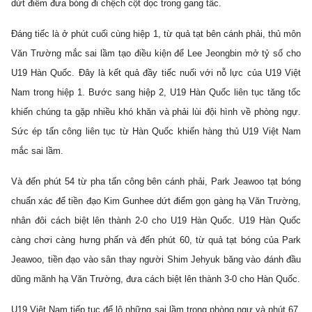
dứt điểm đưa bóng đi chệch cột dọc trong gang tấc.
Đáng tiếc là ở phút cuối cùng hiệp 1, từ quả tạt bên cánh phải, thủ môn
Văn Trường mắc sai lầm tạo điều kiện để Lee Jeongbin mở tỷ số cho
U19 Hàn Quốc. Đây là kết quả đầy tiếc nuối với nỗ lực của U19 Việt
Nam trong hiệp 1. Bước sang hiệp 2, U19 Hàn Quốc liên tục tăng tốc
khiến chúng ta gặp nhiều khó khăn và phải lùi đội hình về phòng ngự.
Sức ép tấn công liên tục từ Hàn Quốc khiến hàng thủ U19 Việt Nam
mắc sai lầm.
Và đến phút 54 từ pha tấn công bên cánh phải, Park Jeawoo tạt bóng
chuẩn xác để tiền đạo Kim Gunhee dứt điểm gọn gàng hạ Văn Trường,
nhân đôi cách biệt lên thành 2-0 cho U19 Hàn Quốc. U19 Hàn Quốc
càng chơi càng hưng phấn và đến phút 60, từ quả tạt bóng của Park
Jeawoo, tiền đạo vào sân thay người Shim Jehyuk băng vào đánh đầu
dũng mãnh hạ Văn Trường, đưa cách biệt lên thành 3-0 cho Hàn Quốc.
U19 Việt Nam tiếp tục để lộ những sai lầm trong phòng ngự và phút 67,