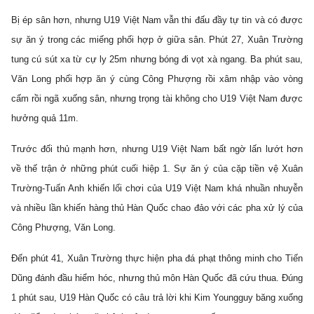
Bị ép sân hơn, nhưng U19 Việt Nam vẫn thi đấu đầy tự tin và có được
sự ăn ý trong các miếng phối hợp ở giữa sân. Phút 27, Xuân Trường
tung cú sút xa từ cự ly 25m nhưng bóng đi vọt xà ngang. Ba phút sau,
Văn Long phối hợp ăn ý cùng Công Phượng rồi xâm nhập vào vòng
cấm rồi ngã xuống sân, nhưng trọng tài không cho U19 Việt Nam được
hưởng quả 11m.
Trước đối thủ mạnh hơn, nhưng U19 Việt Nam bất ngờ lấn lướt hơn
về thế trận ở những phút cuối hiệp 1. Sự ăn ý của cặp tiền vệ Xuân
Trường-Tuấn Anh khiến lối chơi của U19 Việt Nam khá nhuần nhuyễn
và nhiều lần khiến hàng thủ Hàn Quốc chao đảo với các pha xử lý của
Công Phượng, Văn Long.
Đến phút 41, Xuân Trường thực hiện pha đá phạt thông minh cho Tiến
Dũng đánh đầu hiểm hóc, nhưng thủ môn Hàn Quốc đã cứu thua. Đúng
1 phút sau, U19 Hàn Quốc có câu trả lời khi Kim Youngguy băng xuống