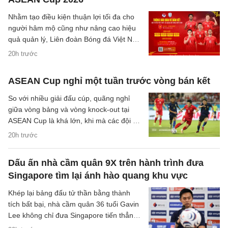
Nhằm tạo điều kiện thuận lợi tối đa cho
người hâm mộ cũng như nâng cao hiệu
quả quản lý, Liên đoàn Bóng đá Việt Nam
(VFF) đã chính thức thông báo về việc
20h trước
thay đổi hình thức bán vé trận bán kết
trên sân nhà của đội tuyển Việt Nam.
ASEAN Cup nghỉ một tuần trước vòng bán kết
So với nhiều giải đấu cúp, quãng nghỉ
giữa vòng bảng và vòng knock-out tại
ASEAN Cup là khá lớn, khi mà các đội sẽ
có quãng nghỉ lên tới một tuần cho các
20h trước
trận đại chiến tại bán kết.
Dấu ấn nhà cầm quân 9X trên hành trình đưa
Singapore tìm lại ánh hào quang khu vực
Khép lại bảng đấu tử thần bằng thành
tích bất bại, nhà cầm quân 36 tuổi Gavin
Lee không chỉ đưa Singapore tiến thẳng
vào bán kết ASEAN Cup 2026, mà còn