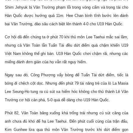
Shim Jehyuk bị Văn Trường phạm lỗi trong vòng cấm và trọng tài cho
Hàn Quốc được hưởng quả 11m. Hee Chan bình tĩnh bước lên đánh
bại Văn Trường, đào sâu cách biệt lên thành 4-0 cho U19 Hàn Quốc.
Cơ hội đã đến chúng ta ở phút 70 khi thủ môn Lee Taehui mắc sai lầm,
nhưng cả Văn Toàn lẫn Tuấn Tài đều dứt điểm quá chậm khiến U19
Việt Nam không thể ghi bàn. U19 Hàn Quốc chơi chậm rãi, nhưng các
miếng đánh đơn giản của họ vẫn rất nguy hiểm.
Ngay sau đó, Công Phượng vẩy bóng để Tuấn Tài dứt điểm, tiếc là
bóng đi chệch cột dọc. Nhưng đến phút 79 tài năng trẻ của lò La Masia
Lee Seung-Ho tung ra cú sút xa hiểm hóc không cho thủ thành Lê Văn
Trường cơ hội cản phá, 5-0 quá dễ dàng cho U19 Hàn Quốc.
Phút 82, Văn Toàn băng xuống khá trống trái nhưng cú sút căng của
anh chưa đủ khó để hạ Lee Taehui. Đến phút cuối cùng của trận đấu,
Kim Gunhee lừa qua thủ môn Văn Trường trước khi dứt điểm gọn