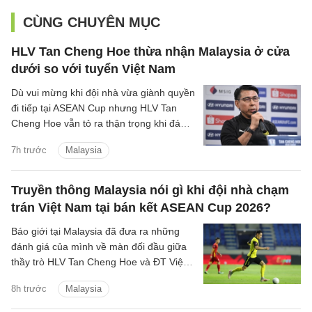
CÙNG CHUYÊN MỤC
HLV Tan Cheng Hoe thừa nhận Malaysia ở cửa
dưới so với tuyển Việt Nam
Dù vui mừng khi đội nhà vừa giành quyền
đi tiếp tại ASEAN Cup nhưng HLV Tan
Cheng Hoe vẫn tỏ ra thận trọng khi đánh
giá về màn đọ sức sắp tới với đội tuyển
7h trước
Malaysia
Việt Nam.
Truyền thông Malaysia nói gì khi đội nhà chạm
trán Việt Nam tại bán kết ASEAN Cup 2026?
Báo giới tại Malaysia đã đưa ra những
đánh giá của mình về màn đối đầu giữa
thầy trò HLV Tan Cheng Hoe và ĐT Việt
Nam tại vòng bán kết ASEAN Cup 2026
8h trước
Malaysia
sắp tới.