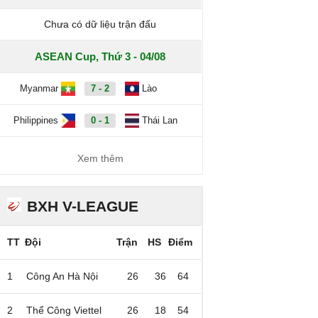
Chưa có dữ liệu trận đấu
ASEAN Cup, Thứ 3 - 04/08
Myanmar
7 - 2
Lào
Philippines
0 - 1
Thái Lan
Xem thêm
BXH V-LEAGUE
TT
Đội
Trận
HS
Điểm
1
Công An Hà Nội
26
36
64
2
Thể Công Viettel
26
18
54