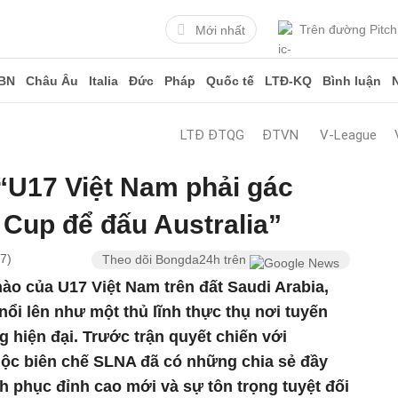
Trên đường Pitch
Mới nhất
BN
Châu Âu
Italia
Đức
Pháp
Quốc tế
LTĐ-KQ
Bình luận
LTĐ ĐTQG
ĐTVN
V-League
“U17 Việt Nam phải gác
 Cup để đấu Australia”
7)
Theo dõi Bongda24h trên
hào của U17 Việt Nam trên đất Saudi Arabia,
i lên như một thủ lĩnh thực thụ nơi tuyến
g hiện đại. Trước trận quyết chiến với
thuộc biên chế SLNA đã có những chia sẻ đầy
nh phục đỉnh cao mới và sự tôn trọng tuyệt đối