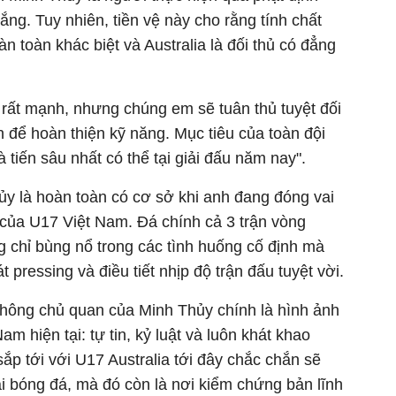
ắng. Tuy nhiên, tiền vệ này cho rằng tính chất
àn toàn khác biệt và Australia là đối thủ có đẳng
 rất mạnh, nhưng chúng em sẽ tuân thủ tuyệt đối
 để hoàn thiện kỹ năng. Mục tiêu của toàn đội
 tiến sâu nhất có thể tại giải đấu năm nay".
ủy là hoàn toàn có cơ sở khi anh đang đóng vai
ơi của U17 Việt Nam. Đá chính cả 3 trận vòng
g chỉ bùng nổ trong các tình huống cố định mà
 pressing và điều tiết nhịp độ trận đấu tuyệt vời.
 không chủ quan của Minh Thủy chính là hình ảnh
am hiện tại: tự tin, kỷ luật và luôn khát khao
sắp tới với U17 Australia tới đây chắc chắn sẽ
ài bóng đá, mà đó còn là nơi kiểm chứng bản lĩnh