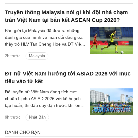
Truyền thông Malaysia nói gì khi đội nhà chạm
trán Việt Nam tại bán kết ASEAN Cup 2026?
Báo giới tại Malaysia đã đưa ra những
đánh giá của mình về màn đối đầu giữa
thầy trò HLV Tan Cheng Hoe và ĐT Việt
Nam tại vòng bán kết ASEAN Cup 2026
2h trước
Malaysia
sắp tới.
ĐT nữ Việt Nam hướng tới ASIAD 2026 với mục
tiêu vào tứ kết
Đội tuyển nữ Việt Nam đang tích cực
chuẩn bị cho ASIAD 2026 với kế hoạch
tập huấn, thi đấu dày dặn trước khi lên
đường sang Nhật Bản.
9h trước
Nhật Bản