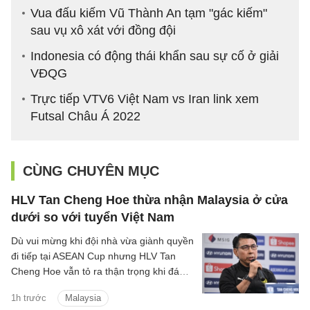
Vua đấu kiếm Vũ Thành An tạm "gác kiếm"
sau vụ xô xát với đồng đội
Indonesia có động thái khẩn sau sự cố ở giải
VĐQG
Trực tiếp VTV6 Việt Nam vs Iran link xem
Futsal Châu Á 2022
CÙNG CHUYÊN MỤC
HLV Tan Cheng Hoe thừa nhận Malaysia ở cửa
dưới so với tuyển Việt Nam
Dù vui mừng khi đội nhà vừa giành quyền
đi tiếp tại ASEAN Cup nhưng HLV Tan
Cheng Hoe vẫn tỏ ra thận trọng khi đánh
giá về màn đọ sức sắp tới với đội tuyển
1h trước
Malaysia
Việt Nam.