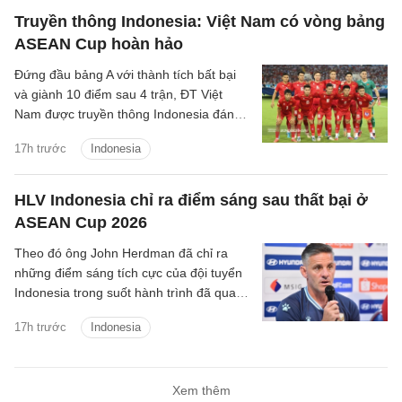
Truyền thông Indonesia: Việt Nam có vòng bảng
ASEAN Cup hoàn hảo
Đứng đầu bảng A với thành tích bất bại
và giành 10 điểm sau 4 trận, ĐT Việt
Nam được truyền thông Indonesia đánh
giá là ứng viên sáng giá cho chức vô
17h trước
Indonesia
địch.
HLV Indonesia chỉ ra điểm sáng sau thất bại ở
ASEAN Cup 2026
Theo đó ông John Herdman đã chỉ ra
những điểm sáng tích cực của đội tuyển
Indonesia trong suốt hành trình đã qua
tại ASEAN Cup 2026.
17h trước
Indonesia
Xem thêm