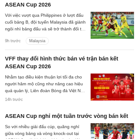
ASEAN Cup 2026
Với việc vượt qua Philippines ở lượt đấu
cuối bảng B, đội tuyển Malaysia đã giành
ngôi nhì bảng đấu và sẽ trở thành đối thủ
tiếp theo của đội tuyển Việt Nam trên
9h trước
Malaysia
hành trình bảo vệ ngôi vương Đông Nam
Á.
VFF thay đổi hình thức bán vé trận bán kết
ASEAN Cup 2026
Nhằm tạo điều kiện thuận lợi tối đa cho
người hâm mộ cũng như nâng cao hiệu
quả quản lý, Liên đoàn Bóng đá Việt Nam
(VFF) đã chính thức thông báo về việc
14h trước
thay đổi hình thức bán vé trận bán kết
trên sân nhà của đội tuyển Việt Nam.
ASEAN Cup nghỉ một tuần trước vòng bán kết
So với nhiều giải đấu cúp, quãng nghỉ
giữa vòng bảng và vòng knock-out tại