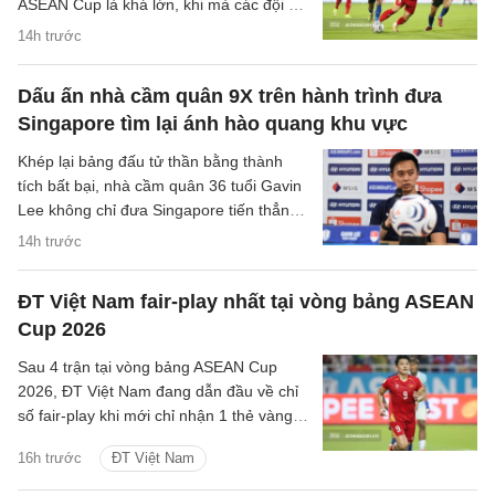
ASEAN Cup là khá lớn, khi mà các đội sẽ
có quãng nghỉ lên tới một tuần cho các
14h trước
trận đại chiến tại bán kết.
Dấu ấn nhà cầm quân 9X trên hành trình đưa
Singapore tìm lại ánh hào quang khu vực
Khép lại bảng đấu tử thần bằng thành
tích bất bại, nhà cầm quân 36 tuổi Gavin
Lee không chỉ đưa Singapore tiến thẳng
vào bán kết ASEAN Cup 2026, mà còn
14h trước
khắc họa rõ nét triết lý bóng đá hiện đại,
khoa học của chiến lược gia trẻ tuổi bậc
ĐT Việt Nam fair-play nhất tại vòng bảng ASEAN
nhất khu vực.
Cup 2026
Sau 4 trận tại vòng bảng ASEAN Cup
2026, ĐT Việt Nam đang dẫn đầu về chỉ
số fair-play khi mới chỉ nhận 1 thẻ vàng
và cũng là đội phạm lỗi ít nhất giải.
16h trước
ĐT Việt Nam