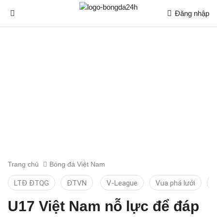
Đăng nhập
Trang chủ
Bóng đá Việt Nam
LTĐ ĐTQG
ĐTVN
V-League
Vua phá lưới
T
U17 Việt Nam nỗ lực để đáp