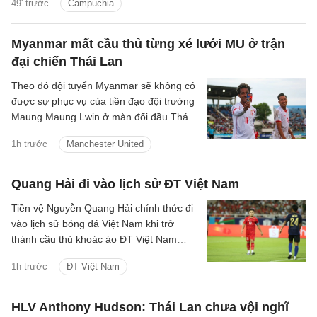
49' trước
Campuchia
Myanmar mất cầu thủ từng xé lưới MU ở trận
đại chiến Thái Lan
Theo đó đội tuyển Myanmar sẽ không có
được sự phục vụ của tiền đạo đội trưởng
Maung Maung Lwin ở màn đối đầu Thái
Lan tối 8/8 vì án treo giò.
1h trước
Manchester United
Quang Hải đi vào lịch sử ĐT Việt Nam
Tiền vệ Nguyễn Quang Hải chính thức đi
vào lịch sử bóng đá Việt Nam khi trở
thành cầu thủ khoác áo ĐT Việt Nam
nhiều nhất với 84 lần ra sân.
1h trước
ĐT Việt Nam
HLV Anthony Hudson: Thái Lan chưa vội nghĩ