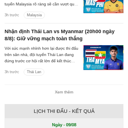
tuyển Malaysia rõ ràng sẽ cần vượt qua
Philippines để chắc suất đi tiếp.
3h trước
Malaysia
Nhận định Thái Lan vs Myanmar (20h00 ngày
8/8): Giữ vững mạch toàn thắng
Với sức mạnh nhỉnh hơn lại được thi đấu
trên sân nhà, đội tuyển Thái Lan đang
đứng trước cơ hội rất lớn để kết thúc
vòng bảng ASEAN Cup 2026 với 4 trận
3h trước
Thái Lan
toàn thắng.
Xem thêm
LỊCH THI ĐẤU - KẾT QUẢ
Ngày - 09/08