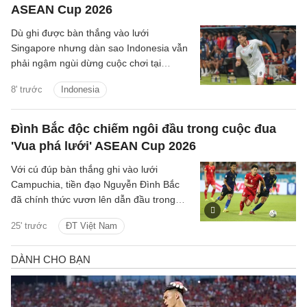
ASEAN Cup 2026
Dù ghi được bàn thắng vào lưới
Singapore nhưng dàn sao Indonesia vẫn
phải ngậm ngùi dừng cuộc chơi tại
ASEAN Cup 2026, do chỉ xếp thứ ba
8' trước
Indonesia
bảng A.
Đình Bắc độc chiếm ngôi đầu trong cuộc đua
'Vua phá lưới' ASEAN Cup 2026
Với cú đúp bàn thắng ghi vào lưới
Campuchia, tiền đạo Nguyễn Đình Bắc
đã chính thức vươn lên dẫn đầu trong
cuộc đua 'Vua phá lưới' với 5 bàn thắng.
25' trước
ĐT Việt Nam