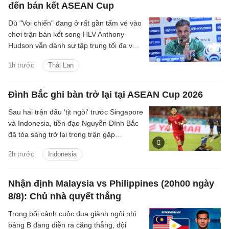
đến bán kết ASEAN Cup
Dù "Voi chiến" đang ở rất gần tấm vé vào
chơi trận bán kết song HLV Anthony
Hudson vẫn dành sự tập trung tối đa vào
cuộc so tài với Myanmar tại Bảng B
1h trước
Thái Lan
Đình Bắc ghi bàn trở lại tại ASEAN Cup 2026
Sau hai trận đấu 'tịt ngòi' trước Singapore
và Indonesia, tiền đạo Nguyễn Đình Bắc
đã tỏa sáng trở lại trong trận gặp
Campuchia tối ngày 7/8.
2h trước
Indonesia
Nhận định Malaysia vs Philippines (20h00 ngày
8/8): Chủ nhà quyết thắng
Trong bối cảnh cuộc đua giành ngôi nhì
bảng B đang diễn ra căng thẳng, đội