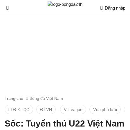
Đăng nhập
Trang chủ
Bóng đá Việt Nam
LTĐ ĐTQG
ĐTVN
V-League
Vua phá lưới
T
Sốc: Tuyển thủ U22 Việt Nam