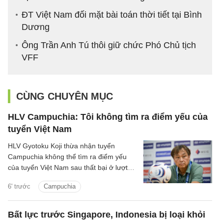
ĐT Việt Nam đối mặt bài toán thời tiết tại Bình
Dương
Ông Trần Anh Tú thôi giữ chức Phó Chủ tịch
VFF
CÙNG CHUYÊN MỤC
HLV Campuchia: Tôi không tìm ra điểm yếu của
tuyển Việt Nam
HLV Gyotoku Koji thừa nhận tuyển
Campuchia không thể tìm ra điểm yếu
của tuyển Việt Nam sau thất bại ở lượt
trận cuối bảng A ASEAN Cup 2026, đồng
6' trước
Campuchia
thời tin rằng thầy trò HLV Kim Sang Sik
đủ sức góp mặt ở trận chung kết.
Bất lực trước Singapore, Indonesia bị loại khỏi