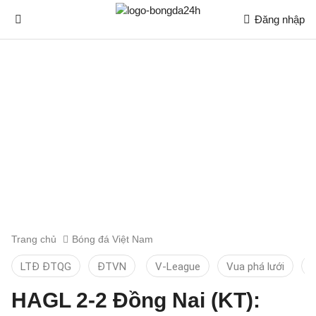
Đăng nhập
Trang chủ
Bóng đá Việt Nam
LTĐ ĐTQG
ĐTVN
V-League
Vua phá lưới
T
HAGL 2-2 Đồng Nai (KT):