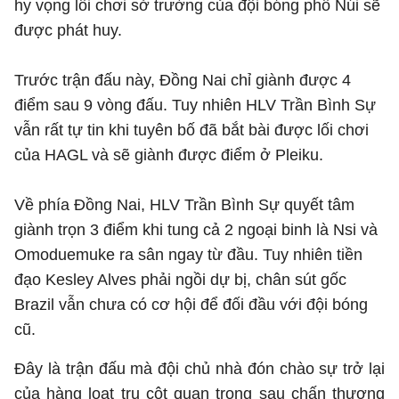
hy vọng lối chơi sở trường của đội bóng phố Núi sẽ
được phát huy.
Trước trận đấu này, Đồng Nai chỉ giành được 4
điểm sau 9 vòng đấu. Tuy nhiên HLV Trần Bình Sự
vẫn rất tự tin khi tuyên bố đã bắt bài được lối chơi
của HAGL và sẽ giành được điểm ở Pleiku.
Về phía Đồng Nai, HLV Trần Bình Sự quyết tâm
giành trọn 3 điểm khi tung cả 2 ngoại binh là Nsi và
Omoduemuke ra sân ngay từ đầu. Tuy nhiên tiền
đạo Kesley Alves phải ngồi dự bị, chân sút gốc
Brazil vẫn chưa có cơ hội để đối đầu với đội bóng
cũ.
Đây là trận đấu mà đội chủ nhà đón chào sự trở lại
của hàng loạt trụ cột quan trọng sau chấn thương