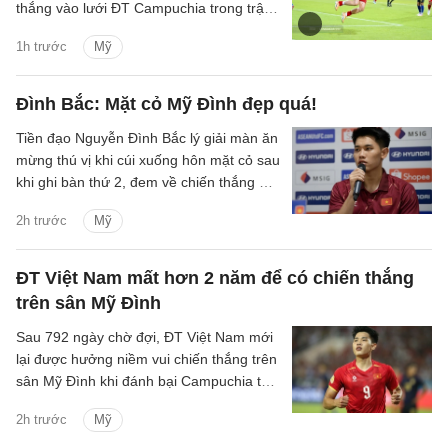
thắng vào lưới ĐT Campuchia trong trận
thắng 3-1 của ĐT Việt Nam trên sân Mỹ
1h trước
Mỹ
Đình tối 7/8.
Đình Bắc: Mặt cỏ Mỹ Đình đẹp quá!
Tiền đạo Nguyễn Đình Bắc lý giải màn ăn
mừng thú vị khi cúi xuống hôn mặt cỏ sau
khi ghi bàn thứ 2, đem về chiến thắng 3-1
của ĐT Việt Nam trước Campuchia.
2h trước
Mỹ
ĐT Việt Nam mất hơn 2 năm để có chiến thắng
trên sân Mỹ Đình
Sau 792 ngày chờ đợi, ĐT Việt Nam mới
lại được hưởng niềm vui chiến thắng trên
sân Mỹ Đình khi đánh bại Campuchia tỷ
số 3-1 ở lượt trận cuối bảng A ASEAN
2h trước
Mỹ
Cup 2026.