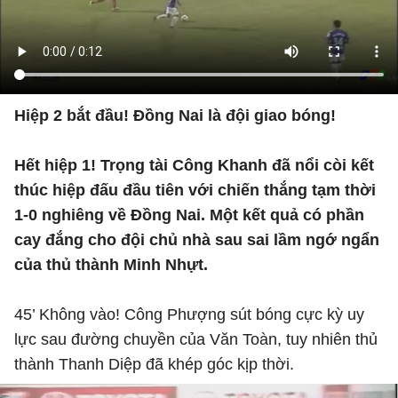
Hiệp 2 bắt đầu! Đồng Nai là đội giao bóng!
Hết hiệp 1! Trọng tài Công Khanh đã nổi còi kết
thúc hiệp đấu đầu tiên với chiến thắng tạm thời
1-0 nghiêng về Đồng Nai. Một kết quả có phần
cay đắng cho đội chủ nhà sau sai lầm ngớ ngẩn
của thủ thành Minh Nhựt.
45’ Không vào! Công Phượng sút bóng cực kỳ uy
lực sau đường chuyền của Văn Toàn, tuy nhiên thủ
thành Thanh Diệp đã khép góc kịp thời.