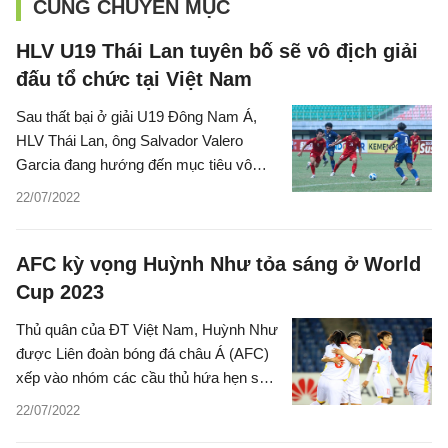
CÙNG CHUYÊN MỤC
HLV U19 Thái Lan tuyên bố sẽ vô địch giải
đấu tổ chức tại Việt Nam
Sau thất bại ở giải U19 Đông Nam Á,
HLV Thái Lan, ông Salvador Valero
Garcia đang hướng đến mục tiêu vô
địch giải U19 Quốc tế bằng mọi giá.
22/07/2022
AFC kỳ vọng Huỳnh Như tỏa sáng ở World
Cup 2023
Thủ quân của ĐT Việt Nam, Huỳnh Như
được Liên đoàn bóng đá châu Á (AFC)
xếp vào nhóm các cầu thủ hứa hẹn sẽ
tỏa sáng tại World Cup 2023.
22/07/2022