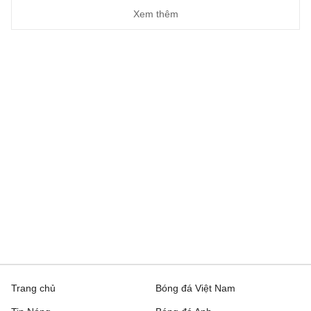
Xem thêm
Jagiellonia Bialystok
23:00
Rangers
Europa Conference League, Hôm nay - 06/08
Brann
0 - 1
Apollon Limassol
Panathinaikos
1 - 1
CSKA 1948 Sofia
FC Inter Turku
22:00
FC Vaduz
HJK Helsinki
23:00
Motherwell
Jablonec
23:00
RFS
Paide Linnameeskond
23:00
Rapid Wien
FC Noah
23:00
Sion
Trang chủ
Bóng đá Việt Nam
CFR Cluj
23:30
Tromsoe