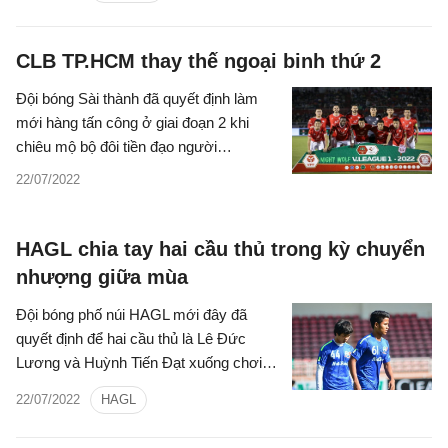
CLB TP.HCM thay thế ngoại binh thứ 2
Đội bóng Sài thành đã quyết định làm
mới hàng tấn công ở giai đoạn 2 khi
chiêu mộ bộ đôi tiền đạo người
Jamaica.
22/07/2022
HAGL chia tay hai cầu thủ trong kỳ chuyển
nhượng giữa mùa
Đội bóng phố núi HAGL mới đây đã
quyết định để hai cầu thủ là Lê Đức
Lương và Huỳnh Tiến Đạt xuống chơi
tại giải hạng Nhất Quốc gia cho CLB
22/07/2022
HAGL
Công An Nhân Dân.