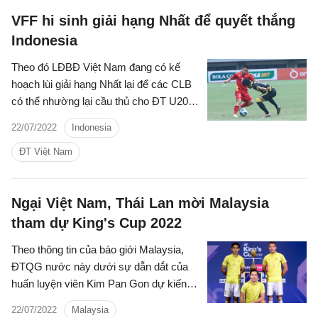
VFF hi sinh giải hạng Nhất để quyết thắng
Indonesia
Theo đó LĐBĐ Việt Nam đang có kế
hoạch lùi giải hạng Nhất lại để các CLB
có thể nhường lại cầu thủ cho ĐT U20
Việt Nam thi đấu ở vòng loại U20 châu
22/07/2022
Indonesia
Á 2023.
ĐT Việt Nam
Ngại Việt Nam, Thái Lan mời Malaysia
tham dự King's Cup 2022
Theo thông tin của báo giới Malaysia,
ĐTQG nước này dưới sự dẫn dắt của
huấn luyện viên Kim Pan Gon dự kiến
sẽ tham dự giải giao hữu tại Thái Lan
22/07/2022
Malaysia
vào tháng 9 tới đây.