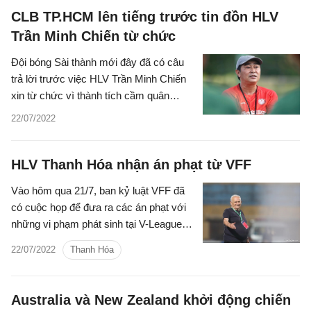
CLB TP.HCM lên tiếng trước tin đồn HLV
Trần Minh Chiến từ chức
Đội bóng Sài thành mới đây đã có câu
trả lời trước việc HLV Trần Minh Chiến
xin từ chức vì thành tích cầm quân
không tốt trong thời gian qua.
22/07/2022
HLV Thanh Hóa nhận án phạt từ VFF
Vào hôm qua 21/7, ban kỷ luật VFF đã
có cuộc họp để đưa ra các án phạt với
những vi phạm phát sinh tại V-League
2022 trong đó có trường hợp của HLV
22/07/2022
Thanh Hóa
Thanh Hóa, Ljupko Petrovic.
Australia và New Zealand khởi động chiến