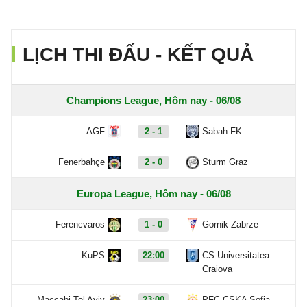
LỊCH THI ĐẤU - KẾT QUẢ
Champions League, Hôm nay - 06/08
AGF
2 - 1
Sabah FK
Fenerbahçe
2 - 0
Sturm Graz
Europa League, Hôm nay - 06/08
Ferencvaros
1 - 0
Gornik Zabrze
KuPS
22:00
CS Universitatea
Craiova
Maccabi Tel Aviv
23:00
PFC CSKA Sofia