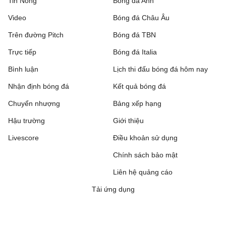
Tin Nóng
Bóng đá Anh
Video
Bóng đá Châu Âu
Concacaf League Cup, Hôm nay - 06/08
Trên đường Pitch
Bóng đá TBN
Inter Miami CF
4 - 2
Atletico de San Luis
Trực tiếp
Bóng đá Italia
Monterrey
1 - 2
Orlando City
Bình luận
Lịch thi đấu bóng đá hôm nay
Nhận định bóng đá
Kết quả bóng đá
FC Dallas
2 - 0
Queretaro FC
Chuyển nhượng
Bảng xếp hạng
Nashville SC
0 - 1
Leon
Hậu trường
Giới thiệu
Toluca
3 - 0
Seattle Sounders FC
Livescore
Điều khoản sử dụng
Chính sách bảo mật
Los Angeles FC
1 - 1
CD Guadalajara
Liên hệ quảng cáo
VĐQG Argentina, Hôm nay - 06/08
Tải ứng dụng
Boca Juniors
1 - 0
Estudiantes de la
Plata