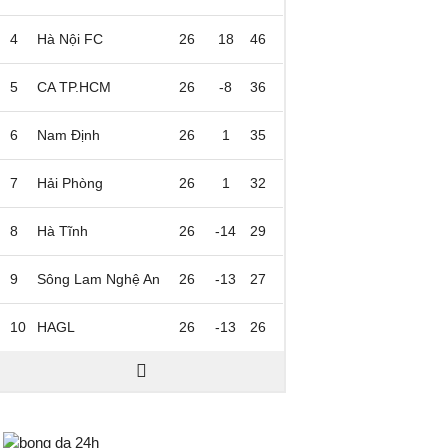
4
Hà Nội FC
26
18
46
5
CA TP.HCM
26
-8
36
6
Nam Định
26
1
35
7
Hải Phòng
26
1
32
8
Hà Tĩnh
26
-14
29
9
Sông Lam Nghệ An
26
-13
27
10
HAGL
26
-13
26
Bongda24h.vn