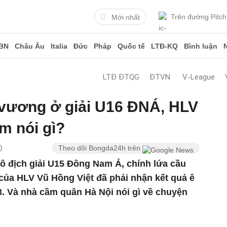
Trên đường Pitch
Mới nhất
BN
Châu Âu
Italia
Đức
Pháp
Quốc tế
LTĐ-KQ
Bình luận
LTĐ ĐTQG
ĐTVN
V-League
 vương ở giải U16 ĐNÁ, HLV
m nói gì?
)
Theo dõi Bongda24h trên
ô địch giải U15 Đông Nam Á, chính lứa cầu
của HLV Vũ Hồng Việt đã phải nhận kết quả ê
8. Và nhà cầm quân Hà Nội nói gì về chuyện