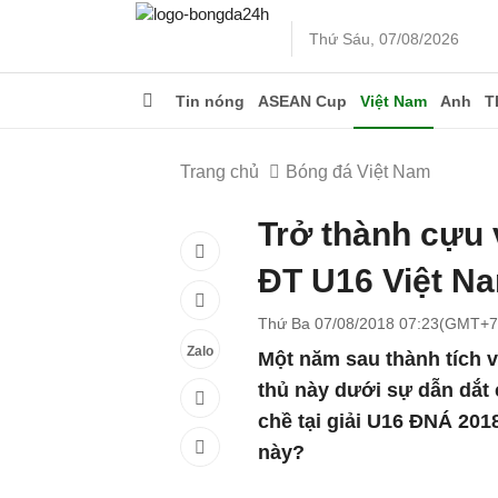
Thứ Sáu, 07/08/2026
Tin nóng
ASEAN Cup
Việt Nam
Anh
T
Trang chủ
Bóng đá Việt Nam
Trở thành cựu
ĐT U16 Việt Na
Thứ Ba 07/08/2018 07:23(GMT+7
Zalo
Một năm sau thành tích v
thủ này dưới sự dẫn dắt 
chề tại giải U16 ĐNÁ 201
này?