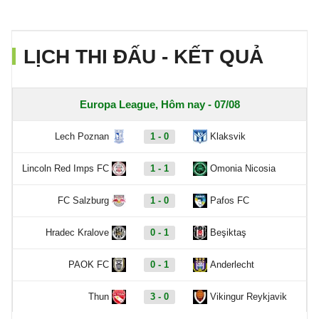
LỊCH THI ĐẤU - KẾT QUẢ
Europa League, Hôm nay - 07/08
Lech Poznan
1 - 0
Klaksvik
Lincoln Red Imps FC
1 - 1
Omonia Nicosia
FC Salzburg
1 - 0
Pafos FC
Hradec Kralove
0 - 1
Beşiktaş
PAOK FC
0 - 1
Anderlecht
Thun
3 - 0
Vikingur Reykjavik