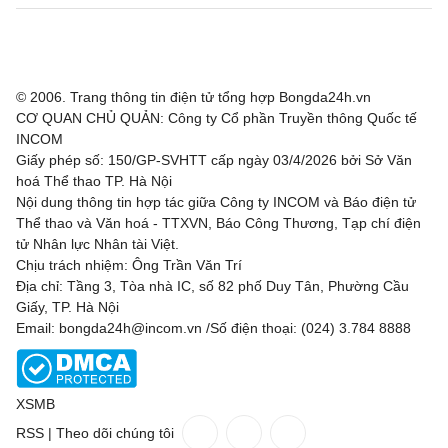
Hibernian
2 - 1
KF Shkendija
Partizan Beograd
3 - 0
Tobol Kostanay
© 2006. Trang thông tin điện tử tổng hợp Bongda24h.vn
CƠ QUAN CHỦ QUẢN: Công ty Cổ phần Truyền thông Quốc tế
Tre Fiori
1 - 4
Drita
INCOM
Giấy phép số: 150/GP-SVHTT cấp ngày 03/4/2026 bởi Sở Văn
Carabao Cup, Hôm nay - 07/08
hoá Thể thao TP. Hà Nội
Nội dung thông tin hợp tác giữa Công ty INCOM và Báo điện tử
Bristol City
0 - 1
Walsall
Thể thao và Văn hoá - TTXVN, Báo Công Thương, Tạp chí điện
tử Nhân lực Nhân tài Việt.
Chịu trách nhiệm: Ông Trần Văn Trí
Concacaf League Cup, Hôm nay - 07/08
Địa chỉ: Tầng 3, Tòa nhà IC, số 82 phố Duy Tân, Phường Cầu
Giấy, TP. Hà Nội
New York City FC
06:30
Club Santos Laguna
Email: bongda24h@incom.vn /Số điện thoại: (024) 3.784 8888
Cruz Azul
07:00
Philadelphia Union
Chicago Fire
07:30
Necaxa
XSMB
RSS
|
Theo dõi chúng tôi
Austin FC
08:00
Tijuana