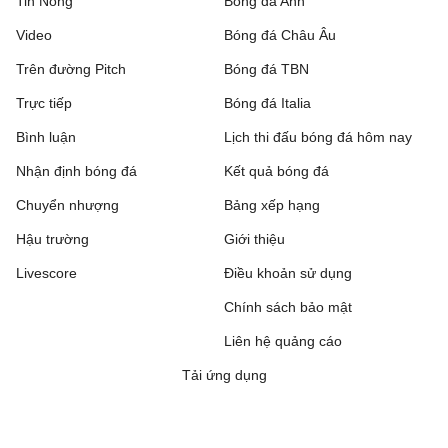
Tin Nóng
Bóng đá Anh
Beitar Jerusalem
1 - 2
Austria Wien
Video
Bóng đá Châu Âu
FC Twente
6 - 0
DAC 1904 Dunajska
Trên đường Pitch
Bóng đá TBN
Streda
Trực tiếp
Bóng đá Italia
Hapoel Tel Aviv
2 - 0
GKS Katowice
Bình luận
Lịch thi đấu bóng đá hôm nay
Nhận định bóng đá
Kết quả bóng đá
Ajax
3 - 1
Shelbourne
Chuyển nhượng
Bảng xếp hạng
Borac Banja Luka
1 - 0
Maxline Vitebsk
Hậu trường
Giới thiệu
Lugano
2 - 0
NSI Runavik
Livescore
Điều khoản sử dụng
Valur
0 - 2
Chính sách bảo mật
FC Nordsjaelland
Liên hệ quảng cáo
SC Braga
1 - 0
Dinamo Minsk
Tải ứng dụng
Bohemian FC
0 - 2
FC Midtjylland
Rijeka
1 - 0
Ilves