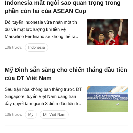
Indonesia mất ngôi sao quan trọng trong
phần còn lại của ASEAN Cup
Đội tuyển Indonesia vừa nhận một tin
dữ về mặt lực lượng khi tiền vệ
Marselino Ferdinand sẽ không thể ra
sân thi đấu tại ASEAN Cup 2026 vì chấn
10h trước
Indonesia
thương.
Mỹ Đình sẵn sàng cho chiến thắng đầu tiên
của ĐT Việt Nam
Sau trận hòa không bàn thắng trước ĐT
Singapore, tuyển Việt Nam đang tràn
đầy quyết tâm giành 3 điểm đầu tiên trên
SVĐ Mỹ Đình tại ASEAN Cup 2026.
10h trước
Mỹ
ĐT Việt Nam