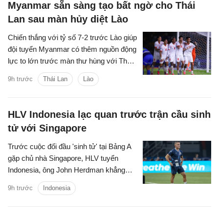
Myanmar sẵn sàng tạo bất ngờ cho Thái
Lan sau màn hủy diệt Lào
Chiến thắng với tỷ số 7-2 trước Lào giúp
đội tuyển Myanmar có thêm nguồn động
lực to lớn trước màn thư hùng với Thái
Lan ở lượt đấu cuối bảng B.
9h trước
Thái Lan
Lào
HLV Indonesia lạc quan trước trận cầu sinh
tử với Singapore
Trước cuộc đối đầu 'sinh tử' tại Bảng A
gặp chủ nhà Singapore, HLV tuyển
Indonesia, ông John Herdman khẳng
định các học trò của mình đã sẵn sàng
9h trước
Indonesia
giành chiến thắng để giữ vững hy vọng
giành chức vô địch.