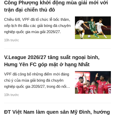
Công Phượng khởi động mùa giải mới với
trận đại chiến thủ đô
Chiều 6/8, VPF đã tổ chức lễ bốc thăm,
xếp lịch thi đấu các giải bóng đá chuyên
nghiệp quốc gia mùa giải 2026/27.
10h trước
V.League 2026/27 tăng suất ngoại binh,
Hưng Yên FC góp mặt ở hạng Nhất
VPF đã công bố những điểm mới đáng
chú ý của mùa giải bóng đá chuyên
nghiệp quốc gia 2026/27, trong đó nổi
bật là việc tăng số lượng ngoại binh tại
10h trước
V.League và sự xuất hiện của Hưng
Yên FC ở giải hạng Nhất.
ĐT Việt Nam làm quen sân Mỹ Đình, hướng