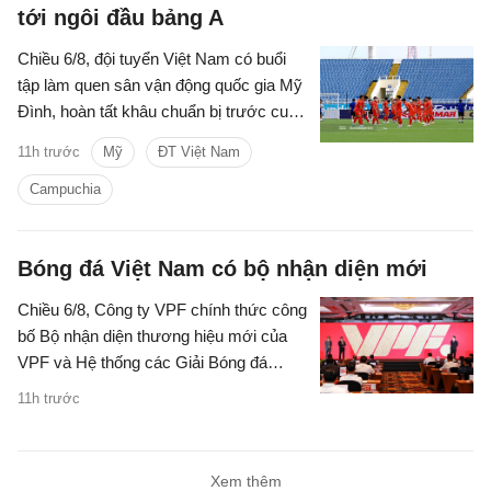
tới ngôi đầu bảng A
Chiều 6/8, đội tuyển Việt Nam có buổi
tập làm quen sân vận động quốc gia Mỹ
Đình, hoàn tất khâu chuẩn bị trước cuộc
đối đầu với Campuchia tại lượt trận cuối
11h trước
Mỹ
ĐT Việt Nam
bảng A ASEAN Cup 2026.
Campuchia
Bóng đá Việt Nam có bộ nhận diện mới
Chiều 6/8, Công ty VPF chính thức công
bố Bộ nhận diện thương hiệu mới của
VPF và Hệ thống các Giải Bóng đá
chuyên nghiệp Quốc gia kể từ mùa giải
11h trước
2026/27.
Xem thêm