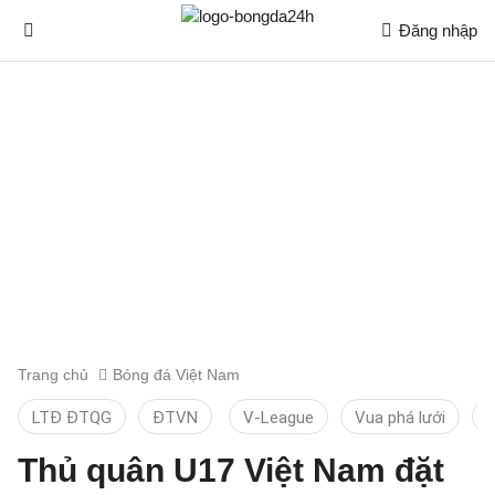
Đăng nhập
Trang chủ
Bóng đá Việt Nam
LTĐ ĐTQG
ĐTVN
V-League
Vua phá lưới
T
Thủ quân U17 Việt Nam đặt