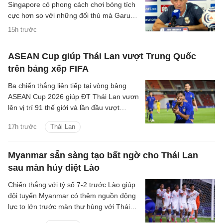
Singapore có phong cách chơi bóng tích
cực hơn so với những đối thủ mà Garuda
đã gặp trước đó.
15h trước
ASEAN Cup giúp Thái Lan vượt Trung Quốc
trên bảng xếp FIFA
Ba chiến thắng liên tiếp tại vòng bảng
ASEAN Cup 2026 giúp ĐT Thái Lan vươn
lên vị trí 91 thế giới và lần đầu vượt
Trung Quốc kể từ tháng 6/2004.
17h trước
Thái Lan
Myanmar sẵn sàng tạo bất ngờ cho Thái Lan
sau màn hủy diệt Lào
Chiến thắng với tỷ số 7-2 trước Lào giúp
đội tuyển Myanmar có thêm nguồn động
lực to lớn trước màn thư hùng với Thái
Lan ở lượt đấu cuối bảng B.