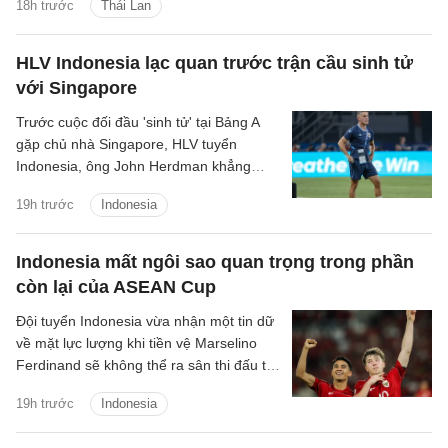
18h trước
Thái Lan
HLV Indonesia lạc quan trước trận cầu sinh tử
với Singapore
Trước cuộc đối đầu 'sinh tử' tại Bảng A
gặp chủ nhà Singapore, HLV tuyển
Indonesia, ông John Herdman khẳng
định các học trò của mình đã sẵn sàng
19h trước
Indonesia
giành chiến thắng để giữ vững hy vọng
giành chức vô địch.
Indonesia mất ngôi sao quan trọng trong phần
còn lại của ASEAN Cup
Đội tuyển Indonesia vừa nhận một tin dữ
về mặt lực lượng khi tiền vệ Marselino
Ferdinand sẽ không thể ra sân thi đấu tại
ASEAN Cup 2026 vì chấn thương.
19h trước
Indonesia