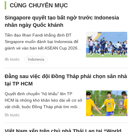
CÙNG CHUYÊN MỤC
Singapore quyết tạo bất ngờ trước Indonesia
nhân ngày Quốc khánh
Tiền đạo Ilhan Fandi khẳng định ĐT
Singapore muốn đánh bại Indonesia để
giành vé vào bán kết ASEAN Cup 2026,
đồng thời xem đây là món quà ý nghĩa
4h trước
Indonesia
dành tặng NHM nhân dịp Quốc khánh
Singapore.
Đằng sau việc đội Đồng Tháp phải chọn sân nhà
tại TP HCM
Quyết định chuyển “hộ khẩu” lên TP
HCM là những khó khăn kéo dài về cơ sở
vật chất, buộc Đồng Tháp phải tìm môi
trường phù hợp hơn để duy trì hoạt
5h trước
động.
Việt Nam xếp trên chủ nhà Thái Lan tại “World