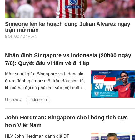
Nhận định Singapore vs Indonesia (20h00 ngày
7/8): Quyết đấu vì tấm vé đi tiếp
Màn so tài giữa Singapore vs Indonesia
được đánh giá như một trận đấu sinh tử,
khi cả hai đội sẽ phải lao vào một cuộc
chiến để giành tấm vé duy nhất còn lại
6h trước
Indonesia
vào bán kết.
John Herdman: Singapore chơi bóng tích cực
hơn Việt Nam
HLV John Herdman đánh giá ĐT