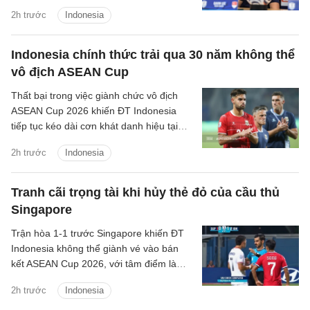
Cup 2026, đồng thời khiến Indonesia bị
2h trước
Indonesia
loại ngay từ vòng bảng.
Indonesia chính thức trải qua 30 năm không thể
vô địch ASEAN Cup
Thất bại trong việc giành chức vô địch
ASEAN Cup 2026 khiến ĐT Indonesia
tiếp tục kéo dài cơn khát danh hiệu tại
giải đấu số một Đông Nam Á lên 30 năm
2h trước
Indonesia
kể từ lần đầu tiên giải được tổ chức.
Tranh cãi trọng tài khi hủy thẻ đỏ của cầu thủ
Singapore
Trận hòa 1-1 trước Singapore khiến ĐT
Indonesia không thể giành vé vào bán
kết ASEAN Cup 2026, với tâm điểm là
quyết định thay đổi của trọng tài Abdullah
2h trước
Indonesia
Salim.