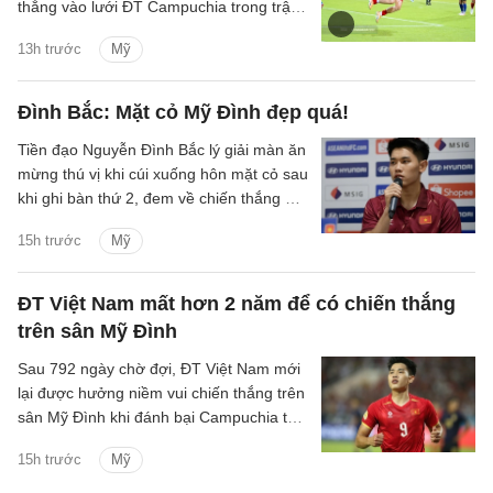
thắng vào lưới ĐT Campuchia trong trận
thắng 3-1 của ĐT Việt Nam trên sân Mỹ
13h trước
Mỹ
Đình tối 7/8.
Đình Bắc: Mặt cỏ Mỹ Đình đẹp quá!
Tiền đạo Nguyễn Đình Bắc lý giải màn ăn
mừng thú vị khi cúi xuống hôn mặt cỏ sau
khi ghi bàn thứ 2, đem về chiến thắng 3-1
của ĐT Việt Nam trước Campuchia.
15h trước
Mỹ
ĐT Việt Nam mất hơn 2 năm để có chiến thắng
trên sân Mỹ Đình
Sau 792 ngày chờ đợi, ĐT Việt Nam mới
lại được hưởng niềm vui chiến thắng trên
sân Mỹ Đình khi đánh bại Campuchia tỷ
số 3-1 ở lượt trận cuối bảng A ASEAN
15h trước
Mỹ
Cup 2026.