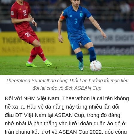
Theerathon Bunmathan cùng Thái Lan hướng tới mục tiêu
đòi lại chức vô địch ASEAN Cup
Đối với NHM Việt Nam, Theerathon là cái tên không
hề xa lạ. Hậu vệ đa năng này từng nhiều lần đối
đầu ĐT Việt Nam tại ASEAN Cup, trong đó đáng
nhớ nhất là bàn thắng vào lưới đoàn quân áo đỏ ở
trận chung kết lượt về ASEAN Cup 2022, góp công