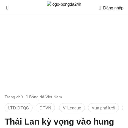
Đăng nhập
Trang chủ
Bóng đá Việt Nam
LTĐ ĐTQG
ĐTVN
V-League
Vua phá lưới
T
Thái Lan kỳ vọng vào hung