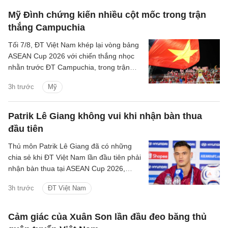
Mỹ Đình chứng kiến nhiều cột mốc trong trận
thắng Campuchia
Tối 7/8, ĐT Việt Nam khép lại vòng bảng
ASEAN Cup 2026 với chiến thắng nhọc
nhằn trước ĐT Campuchia, trong trận
đấu có nhiều điều đáng chú ý.
3h trước
Mỹ
Patrik Lê Giang không vui khi nhận bàn thua
đầu tiên
Thủ môn Patrik Lê Giang đã có những
chia sẻ khi ĐT Việt Nam lần đầu tiên phải
nhận bàn thua tại ASEAN Cup 2026,
nhưng cho rằng đây là một phần của
3h trước
ĐT Việt Nam
bóng đá và toàn đội sẽ nhanh chóng
phân tích để cải thiện.
Cảm giác của Xuân Son lần đầu đeo băng thủ