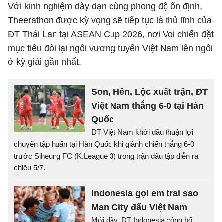
Với kinh nghiệm dày dạn cùng phong độ ổn định,
Theerathon được kỳ vọng sẽ tiếp tục là thủ lĩnh của
ĐT Thái Lan tại ASEAN Cup 2026, nơi Voi chiến đặt
mục tiêu đòi lại ngôi vương tuyển Việt Nam lên ngôi
ở kỳ giải gần nhất.
Son, Hên, Lộc xuất trận, ĐT
Việt Nam thắng 6-0 tại Hàn
Quốc
ĐT Việt Nam khởi đầu thuận lợi
chuyến tập huấn tại Hàn Quốc khi giành chiến thắng 6-0
trước Siheung FC (K.League 3) trong trận đấu tập diễn ra
chiều 5/7.
Indonesia gọi em trai sao
Man City đấu Việt Nam
Mới đây, ĐT Indonesia công bố