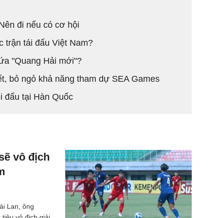
ên đi nếu có cơ hội
 trận tái đấu Việt Nam?
lứa "Quang Hải mới"?
ết, bỏ ngỏ khả năng tham dự SEA Games
i đấu tại Hàn Quốc
sẽ vô địch
am
ái Lan, ông
iêu vô địch giải