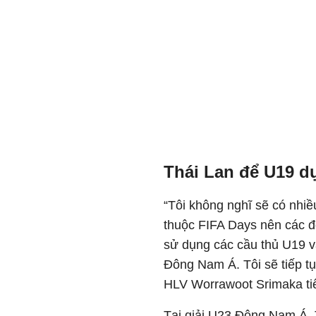
Thái Lan để U19 d
“Tôi không nghĩ sẽ có nhiều
thuộc FIFA Days nên các đ
sử dụng các cầu thủ U19 v
Đông Nam Á. Tôi sẽ tiếp 
HLV Worrawoot Srimaka tiế
Tại giải U23 Đông Nam Á, 