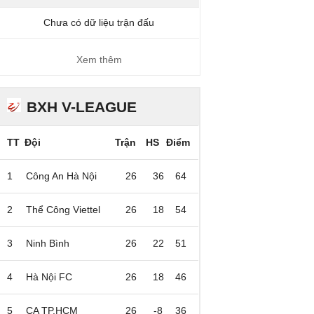
Chưa có dữ liệu trận đấu
Xem thêm
BXH V-LEAGUE
TT
Đội
Trận
HS
Điểm
1
Công An Hà Nội
26
36
64
2
Thể Công Viettel
26
18
54
3
Ninh Bình
26
22
51
4
Hà Nội FC
26
18
46
5
CA TP.HCM
26
-8
36