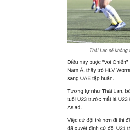
Thái Lan sẽ không 
Điều này buộc “Voi Chiến”
Nam Á, thầy trò HLV Worra
sang UAE tập huấn.
Tương tự như Thái Lan, bó
tuổi U23 trước mắt là U2
Asiad.
Việc cử đội trẻ hơn đi thi
đã quyết định cử đội U21 t