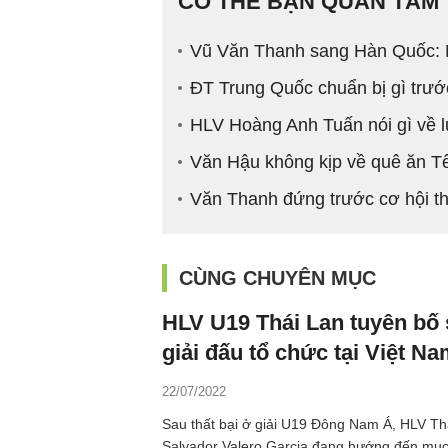
CÓ THỂ BẠN QUAN TÂM
Vũ Văn Thanh sang Hàn Quốc: N
ĐT Trung Quốc chuẩn bị gì trước
HLV Hoàng Anh Tuấn nói gì về 
Văn Hậu không kịp về quê ăn T
Văn Thanh đứng trước cơ hội th
CÙNG CHUYÊN MỤC
HLV U19 Thái Lan tuyên bố 
giải đấu tổ chức tại Việt N
22/07/2022
Sau thất bại ở giải U19 Đông Nam Á, HLV Th
Salvador Valero Garcia đang hướng đến mục t