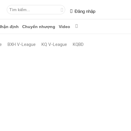
Đăng nhập
Nhận định
Chuyển nhượng
Video
e
BXH V-League
KQ V-League
KQBD