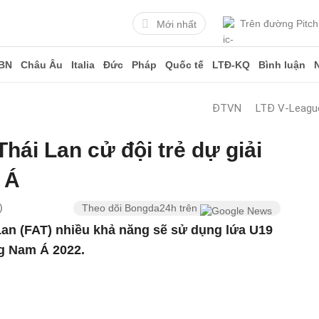
Trên đường Pitch
Mới nhất
BN
Châu Âu
Italia
Đức
Pháp
Quốc tế
LTĐ-KQ
Bình luận
ĐTVN
LTĐ V-Leagu
hái Lan cử đội trẻ dự giải
 Á
)
Theo dõi Bongda24h trên
Lan (FAT) nhiều khả năng sẽ sử dụng lứa U19
g Nam Á 2022.