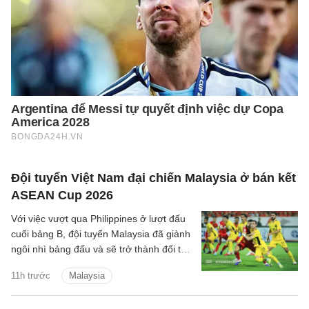
Đội tuyển Việt Nam đại chiến Malaysia ở bán kết
ASEAN Cup 2026
Với việc vượt qua Philippines ở lượt đấu
cuối bảng B, đội tuyển Malaysia đã giành
ngôi nhì bảng đấu và sẽ trở thành đối thủ
tiếp theo của đội tuyển Việt Nam trên
11h trước
Malaysia
hành trình bảo vệ ngôi vương Đông Nam
Á.