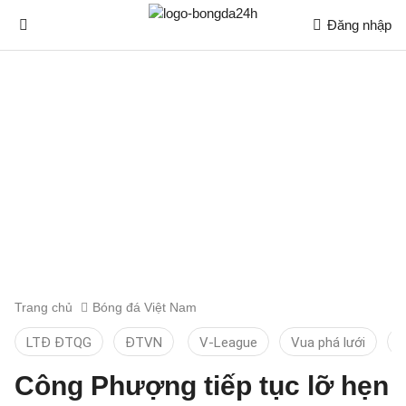
Đăng nhập
Trang chủ
Bóng đá Việt Nam
LTĐ ĐTQG
ĐTVN
V-League
Vua phá lưới
T
Công Phượng tiếp tục lỡ hẹn