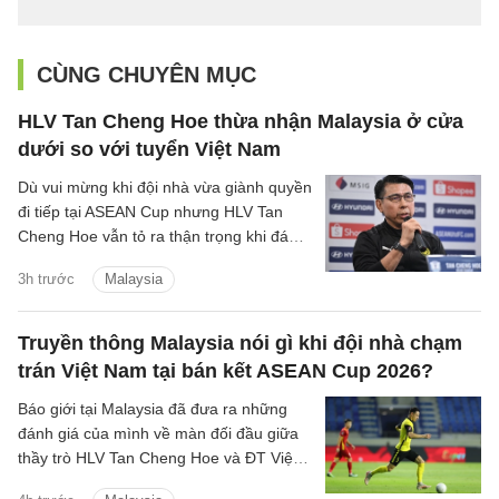
CÙNG CHUYÊN MỤC
HLV Tan Cheng Hoe thừa nhận Malaysia ở cửa
dưới so với tuyển Việt Nam
Dù vui mừng khi đội nhà vừa giành quyền
đi tiếp tại ASEAN Cup nhưng HLV Tan
Cheng Hoe vẫn tỏ ra thận trọng khi đánh
giá về màn đọ sức sắp tới với đội tuyển
3h trước
Malaysia
Việt Nam.
Truyền thông Malaysia nói gì khi đội nhà chạm
trán Việt Nam tại bán kết ASEAN Cup 2026?
Báo giới tại Malaysia đã đưa ra những
đánh giá của mình về màn đối đầu giữa
thầy trò HLV Tan Cheng Hoe và ĐT Việt
Nam tại vòng bán kết ASEAN Cup 2026