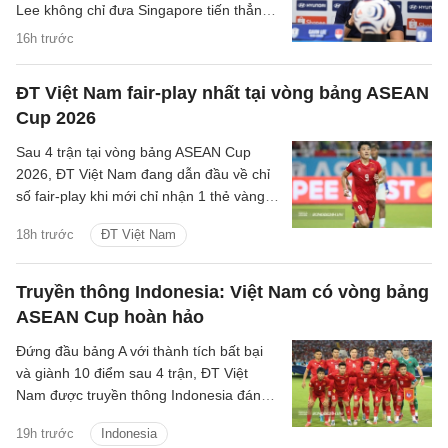
Lee không chỉ đưa Singapore tiến thẳng
vào bán kết ASEAN Cup 2026, mà còn
16h trước
khắc họa rõ nét triết lý bóng đá hiện đại,
khoa học của chiến lược gia trẻ tuổi bậc
ĐT Việt Nam fair-play nhất tại vòng bảng ASEAN
nhất khu vực.
Cup 2026
Sau 4 trận tại vòng bảng ASEAN Cup
2026, ĐT Việt Nam đang dẫn đầu về chỉ
số fair-play khi mới chỉ nhận 1 thẻ vàng
và cũng là đội phạm lỗi ít nhất giải.
18h trước
ĐT Việt Nam
Truyền thông Indonesia: Việt Nam có vòng bảng
ASEAN Cup hoàn hảo
Đứng đầu bảng A với thành tích bất bại
và giành 10 điểm sau 4 trận, ĐT Việt
Nam được truyền thông Indonesia đánh
giá là ứng viên sáng giá cho chức vô
19h trước
Indonesia
địch.