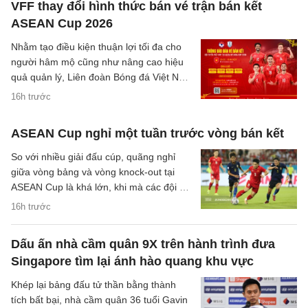
VFF thay đổi hình thức bán vé trận bán kết
ASEAN Cup 2026
Nhằm tạo điều kiện thuận lợi tối đa cho
người hâm mộ cũng như nâng cao hiệu
quả quản lý, Liên đoàn Bóng đá Việt Nam
(VFF) đã chính thức thông báo về việc
16h trước
thay đổi hình thức bán vé trận bán kết
trên sân nhà của đội tuyển Việt Nam.
ASEAN Cup nghỉ một tuần trước vòng bán kết
So với nhiều giải đấu cúp, quãng nghỉ
giữa vòng bảng và vòng knock-out tại
ASEAN Cup là khá lớn, khi mà các đội sẽ
có quãng nghỉ lên tới một tuần cho các
16h trước
trận đại chiến tại bán kết.
Dấu ấn nhà cầm quân 9X trên hành trình đưa
Singapore tìm lại ánh hào quang khu vực
Khép lại bảng đấu tử thần bằng thành
tích bất bại, nhà cầm quân 36 tuổi Gavin