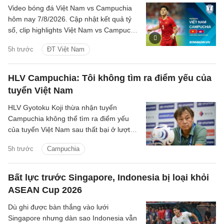
Video bóng đá Việt Nam vs Campuchia
hôm nay 7/8/2026. Cập nhật kết quả tỷ
số, clip highlights Việt Nam vs Campuchia
(Bảng A ASEAN Cup 2026) các tình
5h trước
ĐT Việt Nam
huống trên sân.
HLV Campuchia: Tôi không tìm ra điểm yếu của
tuyển Việt Nam
HLV Gyotoku Koji thừa nhận tuyển
Campuchia không thể tìm ra điểm yếu
của tuyển Việt Nam sau thất bại ở lượt
trận cuối bảng A ASEAN Cup 2026, đồng
5h trước
Campuchia
thời tin rằng thầy trò HLV Kim Sang Sik
đủ sức góp mặt ở trận chung kết.
Bất lực trước Singapore, Indonesia bị loại khỏi
ASEAN Cup 2026
Dù ghi được bàn thắng vào lưới
Singapore nhưng dàn sao Indonesia vẫn