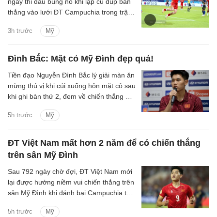
ngày thi đấu bùng nổ khi lập cú đúp bàn
thắng vào lưới ĐT Campuchia trong trận
thắng 3-1 của ĐT Việt Nam trên sân Mỹ
3h trước
Mỹ
Đình tối 7/8.
Đình Bắc: Mặt cỏ Mỹ Đình đẹp quá!
Tiền đạo Nguyễn Đình Bắc lý giải màn ăn
mừng thú vị khi cúi xuống hôn mặt cỏ sau
khi ghi bàn thứ 2, đem về chiến thắng 3-1
của ĐT Việt Nam trước Campuchia.
5h trước
Mỹ
ĐT Việt Nam mất hơn 2 năm để có chiến thắng
trên sân Mỹ Đình
Sau 792 ngày chờ đợi, ĐT Việt Nam mới
lại được hưởng niềm vui chiến thắng trên
sân Mỹ Đình khi đánh bại Campuchia tỷ
số 3-1 ở lượt trận cuối bảng A ASEAN
5h trước
Mỹ
Cup 2026.