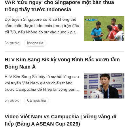
VAR 'cứu nguy' cho Singapore một bàn thua
trông thấy trước Indonesia
Đội tuyển Singapore có lẽ sẽ không thể
cầm chân được Indonesia trong trận đấu
tối 7/8, nếu không có sự vào cuộc kịp thời
của VAR.
5h trước
Indonesia
HLV Kim Sang Sik kỳ vọng Đình Bắc vươn tầm
Đông Nam Á
HLV Kim Sang Sik bày tỏ sự hài lòng sau
khi tuyển Việt Nam giành chiến thắng
trước Campuchia để khép lại vòng bảng
ASEAN Cup 2026 với ngôi đầu bảng A,
5h trước
Campuchia
đồng thời dành nhiều lời khen cho
Nguyễn Đình Bắc.
Video Việt Nam vs Campuchia | Vững vàng đi
tiếp (Bảng A ASEAN Cup 2026)