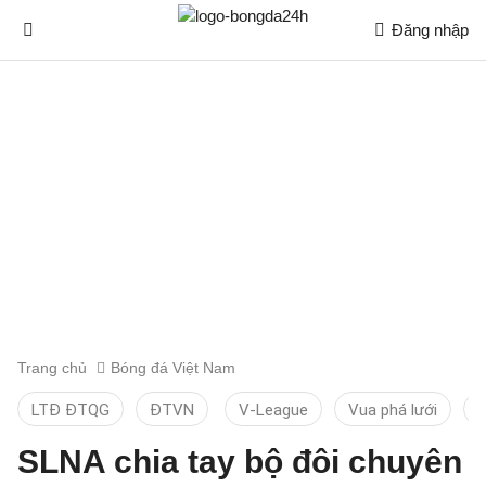
Đăng nhập
Trang chủ
Bóng đá Việt Nam
LTĐ ĐTQG
ĐTVN
V-League
Vua phá lưới
T
SLNA chia tay bộ đôi chuyên