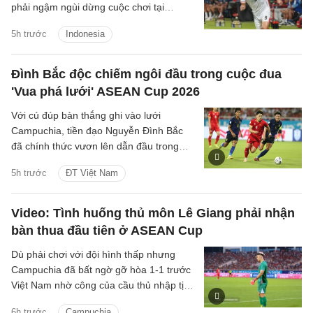
phải ngậm ngùi dừng cuộc chơi tại
ASEAN Cup 2026, do chỉ xếp thứ ba
5h trước
Indonesia
bảng A.
Đình Bắc độc chiếm ngôi đầu trong cuộc đua
'Vua phá lưới' ASEAN Cup 2026
Với cú đúp bàn thắng ghi vào lưới
Campuchia, tiền đạo Nguyễn Đình Bắc
đã chính thức vươn lên dẫn đầu trong
cuộc đua 'Vua phá lưới' với 5 bàn thắng.
5h trước
ĐT Việt Nam
Video: Tình huống thủ môn Lê Giang phải nhận
bàn thua đầu tiên ở ASEAN Cup
Dù phải chơi với đội hình thấp nhưng
Campuchia đã bất ngờ gỡ hòa 1-1 trước
Việt Nam nhờ công của cầu thủ nhập tịch
Iago Bento.
6h trước
Campuchia