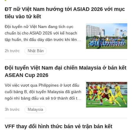
ĐT nữ Việt Nam hướng tới ASIAD 2026 với mục
tiêu vào tứ kết
Đội tuyển nữ Việt Nam đang tích cực
chuẩn bị cho ASIAD 2026 với kế hoạch
tập huấn, thi đấu dày dặn trước khi lên
đường sang Nhật Bản.
2h trước
Nhật Bản
Đội tuyển Việt Nam đại chiến Malaysia ở bán kết
ASEAN Cup 2026
Với việc vượt qua Philippines ở lượt đấu
cuối bảng B, đội tuyển Malaysia đã giành
ngôi nhì bảng đấu và sẽ trở thành đối thủ
tiếp theo của đội tuyển Việt Nam trên
3h trước
Malaysia
hành trình bảo vệ ngôi vương Đông Nam
Á.
VFF thay đổi hình thức bán vé trận bán kết