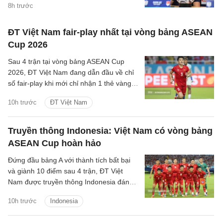
vào bán kết ASEAN Cup 2026, mà còn
8h trước
khắc họa rõ nét triết lý bóng đá hiện đại,
khoa học của chiến lược gia trẻ tuổi bậc
ĐT Việt Nam fair-play nhất tại vòng bảng ASEAN
nhất khu vực.
Cup 2026
Sau 4 trận tại vòng bảng ASEAN Cup
2026, ĐT Việt Nam đang dẫn đầu về chỉ
số fair-play khi mới chỉ nhận 1 thẻ vàng
và cũng là đội phạm lỗi ít nhất giải.
10h trước
ĐT Việt Nam
Truyền thông Indonesia: Việt Nam có vòng bảng
ASEAN Cup hoàn hảo
Đứng đầu bảng A với thành tích bất bại
và giành 10 điểm sau 4 trận, ĐT Việt
Nam được truyền thông Indonesia đánh
giá là ứng viên sáng giá cho chức vô
10h trước
Indonesia
địch.