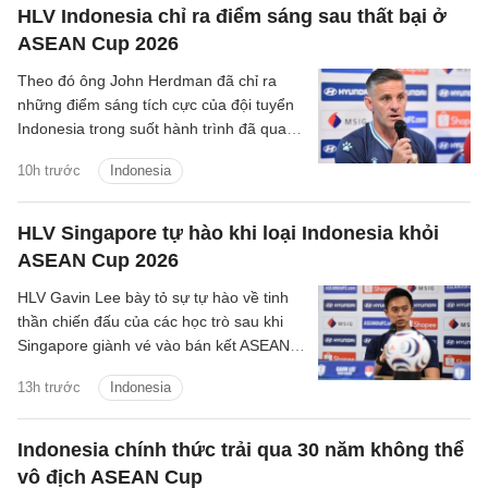
HLV Indonesia chỉ ra điểm sáng sau thất bại ở
ASEAN Cup 2026
Theo đó ông John Herdman đã chỉ ra
những điểm sáng tích cực của đội tuyển
Indonesia trong suốt hành trình đã qua
tại ASEAN Cup 2026.
10h trước
Indonesia
HLV Singapore tự hào khi loại Indonesia khỏi
ASEAN Cup 2026
HLV Gavin Lee bày tỏ sự tự hào về tinh
thần chiến đấu của các học trò sau khi
Singapore giành vé vào bán kết ASEAN
Cup 2026, đồng thời khiến Indonesia bị
13h trước
Indonesia
loại ngay từ vòng bảng.
Indonesia chính thức trải qua 30 năm không thể
vô địch ASEAN Cup