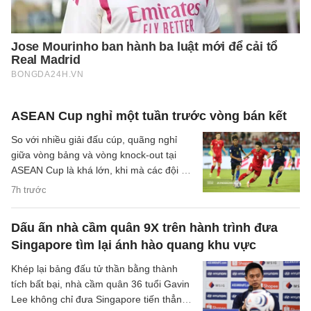
ASEAN Cup nghỉ một tuần trước vòng bán kết
So với nhiều giải đấu cúp, quãng nghỉ
giữa vòng bảng và vòng knock-out tại
ASEAN Cup là khá lớn, khi mà các đội sẽ
có quãng nghỉ lên tới một tuần cho các
7h trước
trận đại chiến tại bán kết.
Dấu ấn nhà cầm quân 9X trên hành trình đưa
Singapore tìm lại ánh hào quang khu vực
Khép lại bảng đấu tử thần bằng thành
tích bất bại, nhà cầm quân 36 tuổi Gavin
Lee không chỉ đưa Singapore tiến thẳng