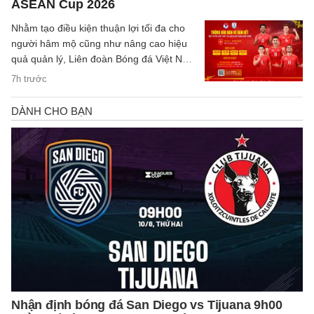
ASEAN Cup 2026
Nhằm tạo điều kiện thuận lợi tối đa cho
người hâm mộ cũng như nâng cao hiệu
quả quản lý, Liên đoàn Bóng đá Việt Nam
(VFF) đã chính thức thông báo về việc
7h trước
thay đổi hình thức bán vé trận bán kết
trên sân nhà của đội tuyển Việt Nam.