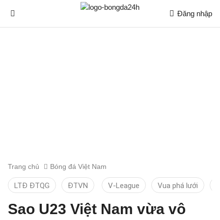
Đăng nhập
Trang chủ
Bóng đá Việt Nam
LTĐ ĐTQG
ĐTVN
V-League
Vua phá lưới
T
Sao U23 Việt Nam vừa vô