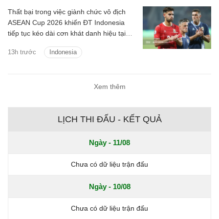
Thất bại trong việc giành chức vô địch
ASEAN Cup 2026 khiến ĐT Indonesia
tiếp tục kéo dài cơn khát danh hiệu tại
giải đấu số một Đông Nam Á lên 30 năm
13h trước
Indonesia
kể từ lần đầu tiên giải được tổ chức.
Xem thêm
LỊCH THI ĐẤU - KẾT QUẢ
Ngày - 11/08
Chưa có dữ liệu trận đấu
Ngày - 10/08
Chưa có dữ liệu trận đấu