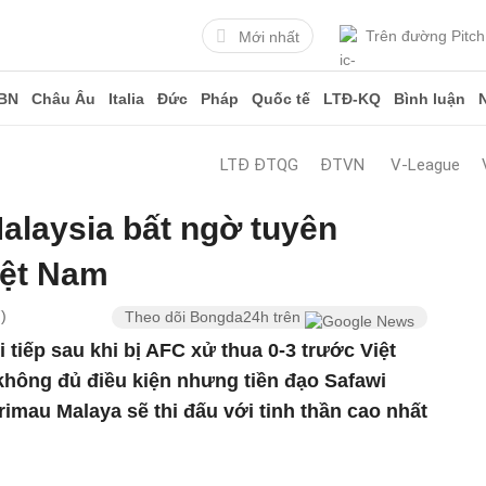
Trên đường Pitch
Mới nhất
BN
Châu Âu
Italia
Đức
Pháp
Quốc tế
LTĐ-KQ
Bình luận
LTĐ ĐTQG
ĐTVN
V-League
Malaysia bất ngờ tuyên
iệt Nam
)
Theo dõi Bongda24h trên
 tiếp sau khi bị AFC xử thua 0-3 trước Việt
không đủ điều kiện nhưng tiền đạo Safawi
imau Malaya sẽ thi đấu với tinh thần cao nhất