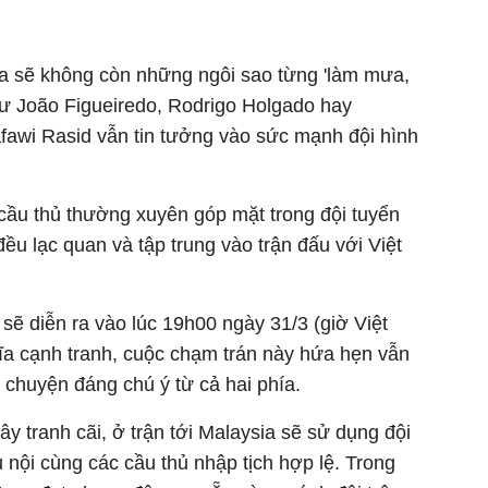
sia sẽ không còn những ngôi sao từng 'làm mưa,
hư João Figueiredo, Rodrigo Holgado hay
awi Rasid vẫn tin tưởng vào sức mạnh đội hình
cầu thủ thường xuyên góp mặt trong đội tuyển
đều lạc quan và tập trung vào trận đấu với Việt
sẽ diễn ra vào lúc 19h00 ngày 31/3 (giờ Việt
a cạnh tranh, cuộc chạm trán này hứa hẹn vẫn
chuyện đáng chú ý từ cả hai phía.
y tranh cãi, ở trận tới Malaysia sẽ sử dụng đội
ủ nội cùng các cầu thủ nhập tịch hợp lệ. Trong