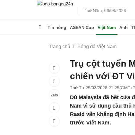
Thứ Năm, 06/08/2026
Tin nóng
ASEAN Cup
Việt Nam
Anh
T
Trang chủ
Bóng đá Việt Nam
Trụ cột tuyển 
chiến với ĐT V
Thứ Tư 25/03/2026 21:25(GMT+7
Zalo
Dù Malaysia đã hết cửa đi
Nam vì sử dụng cầu thủ 
Rasid vẫn khẳng định Har
trước Việt Nam.