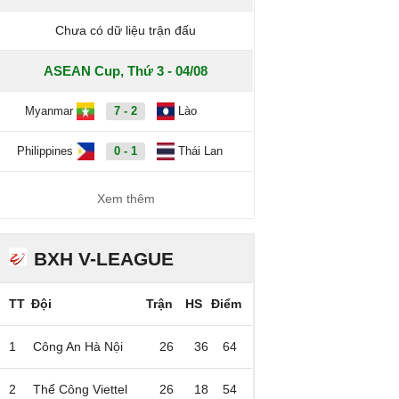
Chưa có dữ liệu trận đấu
ASEAN Cup, Thứ 3 - 04/08
Myanmar
7 - 2
Lào
Philippines
0 - 1
Thái Lan
Xem thêm
BXH V-LEAGUE
TT
Đội
Trận
HS
Điểm
1
Công An Hà Nội
26
36
64
2
Thể Công Viettel
26
18
54