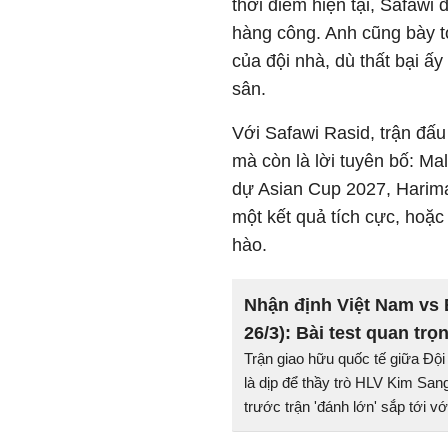
thời điểm hiện tại, Safawi
hàng công. Anh cũng bày t
của đội nhà, dù thất bại ấ
sân.
Với Safawi Rasid, trận đấu
mà còn là lời tuyên bố: M
dự Asian Cup 2027, Harim
một kết quả tích cực, hoặc
hào.
Nhận định Việt Nam vs
26/3): Bài test quan trọ
Trận giao hữu quốc tế giữa Độ
là dịp để thầy trò HLV Kim Sang
trước trận 'đánh lớn' sắp tới vớ