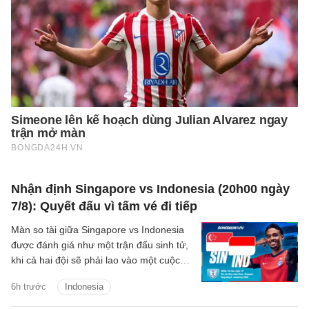
Nhận định Singapore vs Indonesia (20h00 ngày
7/8): Quyết đấu vì tấm vé đi tiếp
Màn so tài giữa Singapore vs Indonesia
được đánh giá như một trận đấu sinh tử,
khi cả hai đội sẽ phải lao vào một cuộc
chiến để giành tấm vé duy nhất còn lại
6h trước
Indonesia
vào bán kết.