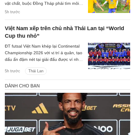
vật chất, buộc Đồng Tháp phải tìm môi
trường phù hợp hơn để duy trì hoạt
5h trước
động.
Việt Nam xếp trên chủ nhà Thái Lan tại “World
Cup thu nhỏ”
ĐT futsal Việt Nam khép lại Continental
Championship 2026 với vị trí á quân, tạo
dấu ấn đậm nét tại giải đấu được ví như
World Cup thu nhỏ của futsal thế giới.
5h trước
Thái Lan