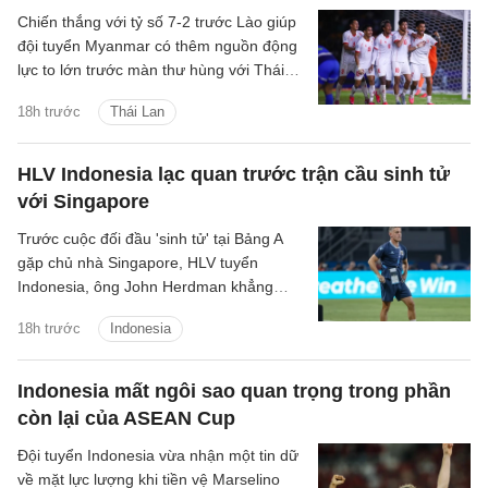
Chiến thắng với tỷ số 7-2 trước Lào giúp
đội tuyển Myanmar có thêm nguồn động
lực to lớn trước màn thư hùng với Thái
Lan ở lượt đấu cuối bảng B.
18h trước
Thái Lan
HLV Indonesia lạc quan trước trận cầu sinh tử
với Singapore
Trước cuộc đối đầu 'sinh tử' tại Bảng A
gặp chủ nhà Singapore, HLV tuyển
Indonesia, ông John Herdman khẳng
định các học trò của mình đã sẵn sàng
18h trước
Indonesia
giành chiến thắng để giữ vững hy vọng
giành chức vô địch.
Indonesia mất ngôi sao quan trọng trong phần
còn lại của ASEAN Cup
Đội tuyển Indonesia vừa nhận một tin dữ
về mặt lực lượng khi tiền vệ Marselino