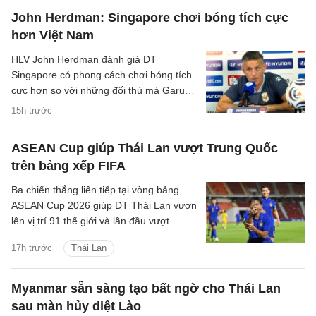
John Herdman: Singapore chơi bóng tích cực
hơn Việt Nam
HLV John Herdman đánh giá ĐT
Singapore có phong cách chơi bóng tích
cực hơn so với những đối thủ mà Garuda
đã gặp trước đó.
15h trước
ASEAN Cup giúp Thái Lan vượt Trung Quốc
trên bảng xếp FIFA
Ba chiến thắng liên tiếp tại vòng bảng
ASEAN Cup 2026 giúp ĐT Thái Lan vươn
lên vị trí 91 thế giới và lần đầu vượt
Trung Quốc kể từ tháng 6/2004.
17h trước
Thái Lan
Myanmar sẵn sàng tạo bất ngờ cho Thái Lan
sau màn hủy diệt Lào