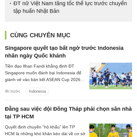
ĐT nữ Việt Nam tăng tốc thể lực trước chuyến
tập huấn Nhật Bản
CÙNG CHUYÊN MỤC
Singapore quyết tạo bất ngờ trước Indonesia
nhân ngày Quốc khánh
Tiền đạo Ilhan Fandi khẳng định ĐT
Singapore muốn đánh bại Indonesia để
giành vé vào bán kết ASEAN Cup 2026,
đồng thời xem đây là món quà ý nghĩa
4h trước
Indonesia
dành tặng NHM nhân dịp Quốc khánh
Singapore.
Đằng sau việc đội Đồng Tháp phải chọn sân nhà
tại TP HCM
Quyết định chuyển “hộ khẩu” lên TP
HCM là những khó khăn kéo dài về cơ sở