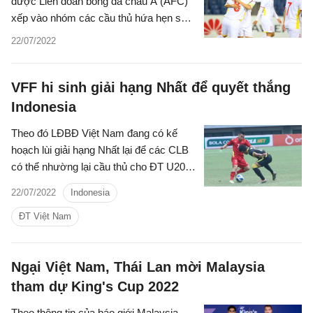
được Liên đoàn bóng đá châu Á (AFC)
xếp vào nhóm các cầu thủ hứa hẹn sẽ
tỏa sáng tại World Cup 2023.
22/07/2022
VFF hi sinh giải hạng Nhất để quyết thắng
Indonesia
Theo đó LĐBĐ Việt Nam đang có kế
hoạch lùi giải hạng Nhất lại để các CLB
có thể nhường lại cầu thủ cho ĐT U20
Việt Nam thi đấu ở vòng loại U20 châu
22/07/2022
Indonesia
Á 2023.
ĐT Việt Nam
Ngại Việt Nam, Thái Lan mời Malaysia
tham dự King's Cup 2022
Theo thông tin của báo giới Malaysia,