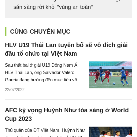
sẵn sàng rời khỏi "vùng an toàn"
CÙNG CHUYÊN MỤC
HLV U19 Thái Lan tuyên bố sẽ vô địch giải
đấu tổ chức tại Việt Nam
Sau thất bại ở giải U19 Đông Nam Á,
HLV Thái Lan, ông Salvador Valero
Garcia đang hướng đến mục tiêu vô
địch giải U19 Quốc tế bằng mọi giá.
22/07/2022
AFC kỳ vọng Huỳnh Như tỏa sáng ở World
Cup 2023
Thủ quân của ĐT Việt Nam, Huỳnh Như