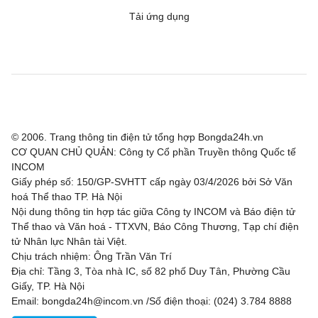
Tải ứng dụng
Grimsby Town
21:00
Blackpool
Leicester
21:00
Northampton Town
Leyton Orient
21:00
Oxford United
Preston North End
21:00
Huddersfield
© 2006. Trang thông tin điện tử tổng hợp Bongda24h.vn
Salford City
21:00
Shrewsbury Town
CƠ QUAN CHỦ QUẢN: Công ty Cổ phần Truyền thông Quốc tế
INCOM
Sheffield Wednesday
21:00
Bolton Wanderers
Giấy phép số: 150/GP-SVHTT cấp ngày 03/4/2026 bởi Sở Văn
hoá Thể thao TP. Hà Nội
Stockport County
21:00
Doncaster Rovers
Nội dung thông tin hợp tác giữa Công ty INCOM và Báo điện tử
Thể thao và Văn hoá - TTXVN, Báo Công Thương, Tạp chí điện
tử Nhân lực Nhân tài Việt.
Stoke City
21:00
Oldham Athletic
Chịu trách nhiệm: Ông Trần Văn Trí
Địa chỉ: Tầng 3, Tòa nhà IC, số 82 phố Duy Tân, Phường Cầu
Swansea
21:00
Birmingham City
Giấy, TP. Hà Nội
Email: bongda24h@incom.vn /Số điện thoại: (024) 3.784 8888
Watford
21:00
Crawley Town