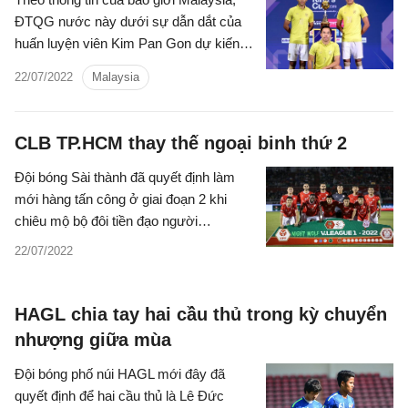
ĐTQG nước này dưới sự dẫn dắt của
huấn luyện viên Kim Pan Gon dự kiến
sẽ tham dự giải giao hữu tại Thái Lan
22/07/2022
Malaysia
vào tháng 9 tới đây.
CLB TP.HCM thay thế ngoại binh thứ 2
Đội bóng Sài thành đã quyết định làm
mới hàng tấn công ở giai đoạn 2 khi
chiêu mộ bộ đôi tiền đạo người
Jamaica.
22/07/2022
HAGL chia tay hai cầu thủ trong kỳ chuyển
nhượng giữa mùa
Đội bóng phố núi HAGL mới đây đã
quyết định để hai cầu thủ là Lê Đức