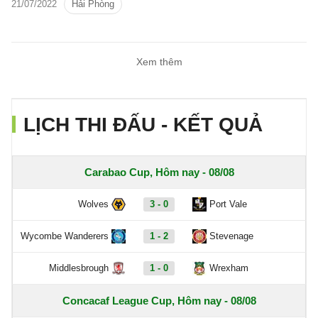
21/07/2022
Hải Phòng
Xem thêm
LỊCH THI ĐẤU - KẾT QUẢ
Carabao Cup, Hôm nay - 08/08
Wolves
3 - 0
Port Vale
Wycombe Wanderers
1 - 2
Stevenage
Middlesbrough
1 - 0
Wrexham
Concacaf League Cup, Hôm nay - 08/08