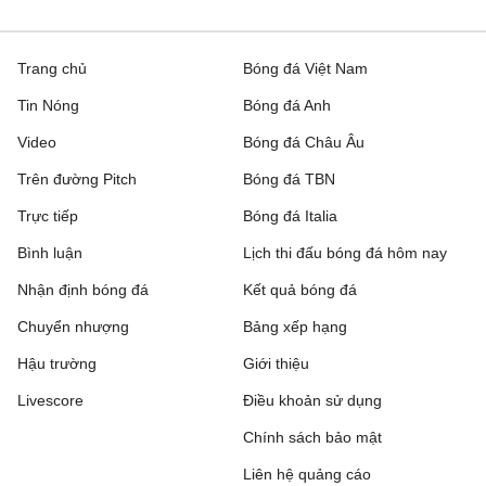
Bradford City
21:00
Rochdale
Trang chủ
Bóng đá Việt Nam
Bristol Rovers
21:00
Peterborough United
Tin Nóng
Bóng đá Anh
Bromley
21:00
Reading
Video
Bóng đá Châu Âu
Burnley
21:00
Notts County
Trên đường Pitch
Bóng đá TBN
Trực tiếp
Bóng đá Italia
Burton Albion
21:00
Blackburn Rovers
Bình luận
Lịch thi đấu bóng đá hôm nay
Cardiff City
21:00
Swindon Town
Nhận định bóng đá
Kết quả bóng đá
Crewe Alexandra
21:00
Accrington Stanley
Chuyển nhượng
Bảng xếp hạng
Hậu trường
Giới thiệu
Derby County
21:00
Lincoln City
Livescore
Điều khoản sử dụng
Fleetwood Town
21:00
Chesterfield
Chính sách bảo mật
Gillingham
21:00
Luton Town
Liên hệ quảng cáo