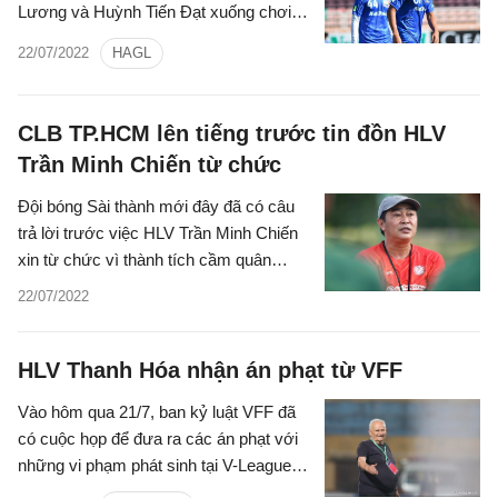
Lương và Huỳnh Tiến Đạt xuống chơi
tại giải hạng Nhất Quốc gia cho CLB
22/07/2022
HAGL
Công An Nhân Dân.
CLB TP.HCM lên tiếng trước tin đồn HLV
Trần Minh Chiến từ chức
Đội bóng Sài thành mới đây đã có câu
trả lời trước việc HLV Trần Minh Chiến
xin từ chức vì thành tích cầm quân
không tốt trong thời gian qua.
22/07/2022
HLV Thanh Hóa nhận án phạt từ VFF
Vào hôm qua 21/7, ban kỷ luật VFF đã
có cuộc họp để đưa ra các án phạt với
những vi phạm phát sinh tại V-League
2022 trong đó có trường hợp của HLV