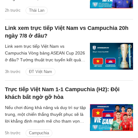
vòng bảng ASEAN Cup 2026 với 4 trận
2h trước
Thái Lan
toàn thắng.
Link xem trực tiếp Việt Nam vs Campuchia 20h
ngày 7/8 ở đâu?
Link xem trực tiếp Việt Nam vs
Campuchia Vòng bảng ASEAN Cup 2026
ở đâu? Tường thuật trực tuyến kết quả
bóng đá Việt Nam vs Campuchia trên
3h trước
ĐT Việt Nam
kênh phát sóng nào?
Trực tiếp Việt Nam 1-1 Campuchia (H2): Đội
khách bất ngờ gỡ hòa
Nếu chơi đúng khả năng và duy trì sự tập
trung, một chiến thắng thuyết phục sẽ là
lời khẳng định mạnh mẽ cho tham vọng
bảo vệ ngôi vương Đông Nam Á của thầy
5h trước
Campuchia
trò HLV Kim Sang-sik.