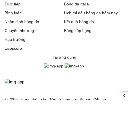
Trực tiếp
Bóng đá Italia
Bình luận
Lịch thi đấu bóng đá hôm nay
Nhận định bóng đá
Kết quả bóng đá
Chuyển nhượng
Bảng xếp hạng
Hậu trường
Livescore
Tải ứng dụng
X
© 2006. Trang thông tin điện tử tổng hợp Bongda24h.vn
CƠ QUAN CHỦ QUẢN: Công ty Cổ phần Truyền thông Quốc tế
INCOM
Giấy phép số: 150/GP-SVHTT cấp ngày 03/4/2026 bởi Sở Văn
hoá Thể thao TP. Hà Nội