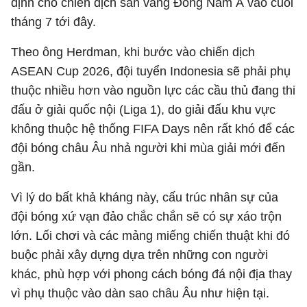
định cho chiến dịch săn vàng Đông Nam Á vào cuối
tháng 7 tới đây.
Theo ông Herdman, khi bước vào chiến dịch
ASEAN Cup 2026, đội tuyển Indonesia sẽ phải phụ
thuộc nhiều hơn vào nguồn lực các cầu thủ đang thi
đấu ở giải quốc nội (Liga 1), do giải đấu khu vực
không thuộc hệ thống FIFA Days nên rất khó để các
đội bóng châu Âu nhả người khi mùa giải mới đến
gần.
Vì lý do bất khả kháng này, cấu trúc nhân sự của
đội bóng xứ vạn đảo chắc chắn sẽ có sự xáo trộn
lớn. Lối chơi và các mảng miếng chiến thuật khi đó
buộc phải xây dựng dựa trên những con người
khác, phù hợp với phong cách bóng đá nội địa thay
vì phụ thuộc vào dàn sao châu Âu như hiện tại.