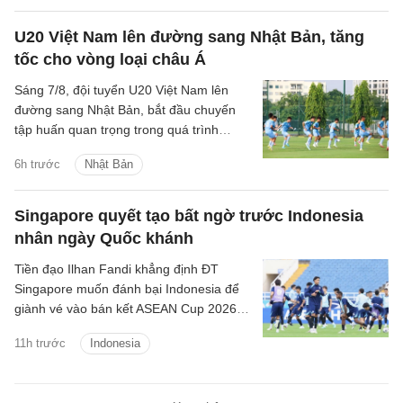
U20 Việt Nam lên đường sang Nhật Bản, tăng
tốc cho vòng loại châu Á
Sáng 7/8, đội tuyển U20 Việt Nam lên
đường sang Nhật Bản, bắt đầu chuyến
tập huấn quan trọng trong quá trình
chuẩn bị cho Vòng loại U20 châu Á 2027.
6h trước
Nhật Bản
Singapore quyết tạo bất ngờ trước Indonesia
nhân ngày Quốc khánh
Tiền đạo Ilhan Fandi khẳng định ĐT
Singapore muốn đánh bại Indonesia để
giành vé vào bán kết ASEAN Cup 2026,
đồng thời xem đây là món quà ý nghĩa
11h trước
Indonesia
dành tặng NHM nhân dịp Quốc khánh
Singapore.