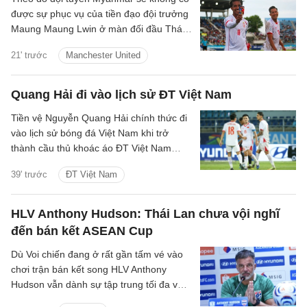
được sự phục vụ của tiền đạo đội trưởng
Maung Maung Lwin ở màn đối đầu Thái
Lan tối 8/8 vì án treo giò.
21' trước
Manchester United
Quang Hải đi vào lịch sử ĐT Việt Nam
Tiền vệ Nguyễn Quang Hải chính thức đi
vào lịch sử bóng đá Việt Nam khi trở
thành cầu thủ khoác áo ĐT Việt Nam
nhiều nhất với 84 lần ra sân.
39' trước
ĐT Việt Nam
HLV Anthony Hudson: Thái Lan chưa vội nghĩ
đến bán kết ASEAN Cup
Dù Voi chiến đang ở rất gần tấm vé vào
chơi trận bán kết song HLV Anthony
Hudson vẫn dành sự tập trung tối đa vào
cuộc so tài với Myanmar tại Bảng B