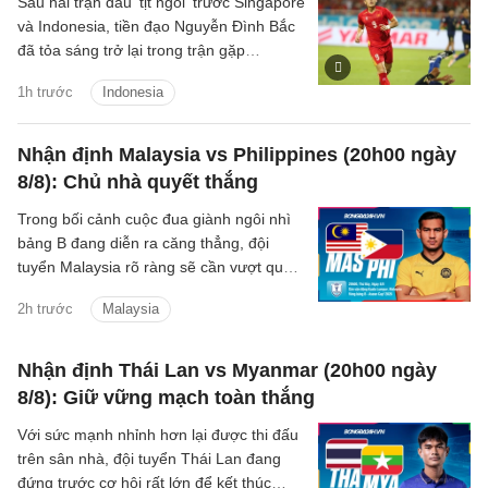
Sau hai trận đấu 'tịt ngòi' trước Singapore
và Indonesia, tiền đạo Nguyễn Đình Bắc
đã tỏa sáng trở lại trong trận gặp
Campuchia tối ngày 7/8.
1h trước
Indonesia
Nhận định Malaysia vs Philippines (20h00 ngày
8/8): Chủ nhà quyết thắng
Trong bối cảnh cuộc đua giành ngôi nhì
bảng B đang diễn ra căng thẳng, đội
tuyển Malaysia rõ ràng sẽ cần vượt qua
Philippines để chắc suất đi tiếp.
2h trước
Malaysia
Nhận định Thái Lan vs Myanmar (20h00 ngày
8/8): Giữ vững mạch toàn thắng
Với sức mạnh nhỉnh hơn lại được thi đấu
trên sân nhà, đội tuyển Thái Lan đang
đứng trước cơ hội rất lớn để kết thúc