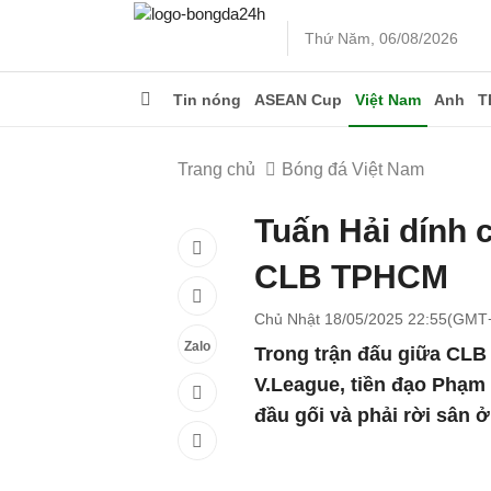
Thứ Năm, 06/08/2026
Tin nóng
ASEAN Cup
Việt Nam
Anh
T
Trang chủ
Bóng đá Việt Nam
Tuấn Hải dính 
CLB TPHCM
Chủ Nhật 18/05/2025 22:55(GMT
Zalo
Trong trận đấu giữa CLB
V.League, tiền đạo Phạm
đầu gối và phải rời sân ở