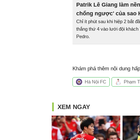
Patrik Lê Giang làm nề
chổng ngược' của sao 
Chỉ ít phút sau khi hiệp 2 bắt
thắng thứ 4 vào lưới đội khá
Pedro.
Khám phá thêm nội dung hấp 
Hà Nội FC
Phạm T