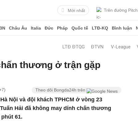
Trên đường Pitch
Mới nhất
BN
Châu Âu
Italia
Đức
Pháp
Quốc tế
LTĐ-KQ
Bình luận
LTĐ ĐTQG
ĐTVN
V-League
chấn thương ở trận gặp
+7)
Theo dõi Bongda24h trên
 Hà Nội và đội khách TPHCM ở vòng 23
 Tuấn Hải đã không may dính chấn thương
 phút 61.