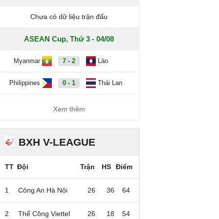
Chưa có dữ liệu trận đấu
ASEAN Cup, Thứ 3 - 04/08
Myanmar
7 - 2
Lào
Philippines
0 - 1
Thái Lan
Xem thêm
BXH V-LEAGUE
TT
Đội
Trận
HS
Điểm
1
Công An Hà Nội
26
36
64
2
Thể Công Viettel
26
18
54