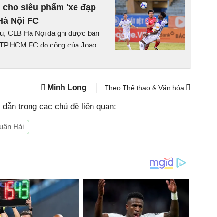
n cho siêu phẩm 'xe đạp
Hà Nội FC
 đầu, CLB Hà Nội đã ghi được bàn
ch TP.HCM FC do công của Joao
Minh Long
Theo Thể thao & Văn hóa
dẫn trong các chủ đề liên quan:
uấn Hải