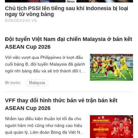
Đội tuyển Việt Nam đại chiến Malaysia ở bán kết
ASEAN Cup 2026
Với việc vượt qua Philippines ở lượt đấu
cuối bảng B, đội tuyển Malaysia đã giành
ngôi nhì bảng đấu và sẽ trở thành đối thủ
tiếp theo của đội tuyển Việt Nam trên
8h trước
Malaysia
hành trình bảo vệ ngôi vương Đông Nam
Á.
VFF thay đổi hình thức bán vé trận bán kết
ASEAN Cup 2026
Nhằm tạo điều kiện thuận lợi tối đa cho
người hâm mộ cũng như nâng cao hiệu
quả quản lý, Liên đoàn Bóng đá Việt Nam