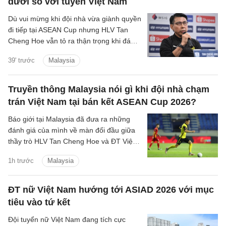
dưới so với tuyển Việt Nam
Dù vui mừng khi đội nhà vừa giành quyền
đi tiếp tại ASEAN Cup nhưng HLV Tan
Cheng Hoe vẫn tỏ ra thận trọng khi đánh
giá về màn đọ sức sắp tới với đội tuyển
39' trước
Malaysia
Việt Nam.
Truyền thông Malaysia nói gì khi đội nhà chạm
trán Việt Nam tại bán kết ASEAN Cup 2026?
Báo giới tại Malaysia đã đưa ra những
đánh giá của mình về màn đối đầu giữa
thầy trò HLV Tan Cheng Hoe và ĐT Việt
Nam tại vòng bán kết ASEAN Cup 2026
1h trước
Malaysia
sắp tới.
ĐT nữ Việt Nam hướng tới ASIAD 2026 với mục
tiêu vào tứ kết
Đội tuyển nữ Việt Nam đang tích cực