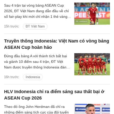
Sau 4 trận tại vòng bảng ASEAN Cup
2026, ĐT Việt Nam đang dẫn đầu về chỉ
số fair-play khi mới chỉ nhận 1 thẻ vàng
và cũng là đội phạm lỗi ít nhất giải.
15h trước
ĐT Việt Nam
Truyền thông Indonesia: Việt Nam có vòng bảng
ASEAN Cup hoàn hảo
Đứng đầu bảng A với thành tích bất bại
và giành 10 điểm sau 4 trận, ĐT Việt
Nam được truyền thông Indonesia đánh
giá là ứng viên sáng giá cho chức vô
16h trước
Indonesia
địch.
HLV Indonesia chỉ ra điểm sáng sau thất bại ở
ASEAN Cup 2026
Theo đó ông John Herdman đã chỉ ra
những điểm sáng tích cực của đội tuyển