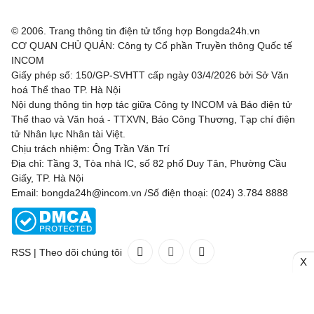
© 2006. Trang thông tin điện tử tổng hợp Bongda24h.vn
CƠ QUAN CHỦ QUẢN: Công ty Cổ phần Truyền thông Quốc tế
INCOM
Giấy phép số: 150/GP-SVHTT cấp ngày 03/4/2026 bởi Sở Văn
hoá Thể thao TP. Hà Nội
Nội dung thông tin hợp tác giữa Công ty INCOM và Báo điện tử
Thể thao và Văn hoá - TTXVN, Báo Công Thương, Tạp chí điện
tử Nhân lực Nhân tài Việt.
Chịu trách nhiệm: Ông Trần Văn Trí
Địa chỉ: Tầng 3, Tòa nhà IC, số 82 phố Duy Tân, Phường Cầu
Giấy, TP. Hà Nội
Email: bongda24h@incom.vn /Số điện thoại: (024) 3.784 8888
RSS
|
Theo dõi chúng tôi
X
Liên hệ
Quảng cáo
(024) 3.784 8888
Toàn bộ bản quyền thuộc
Bongda24h.vn