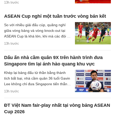
(VFF) đã chính thức thông báo về việc
13h trước
thay đổi hình thức bán vé trận bán kết
trên sân nhà của đội tuyển Việt Nam.
ASEAN Cup nghỉ một tuần trước vòng bán kết
So với nhiều giải đấu cúp, quãng nghỉ
giữa vòng bảng và vòng knock-out tại
ASEAN Cup là khá lớn, khi mà các đội sẽ
có quãng nghỉ lên tới một tuần cho các
13h trước
trận đại chiến tại bán kết.
Dấu ấn nhà cầm quân 9X trên hành trình đưa
Singapore tìm lại ánh hào quang khu vực
Khép lại bảng đấu tử thần bằng thành
tích bất bại, nhà cầm quân 36 tuổi Gavin
Lee không chỉ đưa Singapore tiến thẳng
vào bán kết ASEAN Cup 2026, mà còn
13h trước
khắc họa rõ nét triết lý bóng đá hiện đại,
khoa học của chiến lược gia trẻ tuổi bậc
ĐT Việt Nam fair-play nhất tại vòng bảng ASEAN
nhất khu vực.
Cup 2026