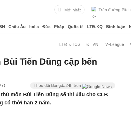
Trên đường Pitch
Mới nhất
BN
Châu Âu
Italia
Đức
Pháp
Quốc tế
LTĐ-KQ
Bình luận
LTĐ ĐTQG
ĐTVN
V-League
 Bùi Tiến Dũng cập bến
+7)
Theo dõi Bongda24h trên
 thủ môn Bùi Tiến Dũng sẽ thi đấu cho CLB
 có thời hạn 2 năm.