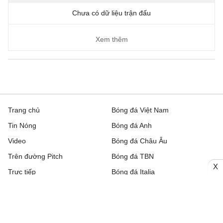
Chưa có dữ liệu trận đấu
Xem thêm
Trang chủ
Bóng đá Việt Nam
Tin Nóng
Bóng đá Anh
Video
Bóng đá Châu Âu
Trên đường Pitch
Bóng đá TBN
X
Trực tiếp
Bóng đá Italia
Bình luận
Lịch thi đấu bóng đá hôm nay
Nhận định bóng đá
Kết quả bóng đá
Chuyển nhượng
Bảng xếp hạng