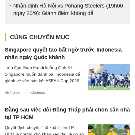
Nhận định Hà Nội vs Pohang Steelers (19h00
ngày 20/9): Giành điểm không dễ
CÙNG CHUYÊN MỤC
Singapore quyết tạo bất ngờ trước Indonesia
nhân ngày Quốc khánh
Tiền đạo Ilhan Fandi khẳng định ĐT
Singapore muốn đánh bại Indonesia để
giành vé vào bán kết ASEAN Cup 2026,
đồng thời xem đây là món quà ý nghĩa
5h trước
Indonesia
dành tặng NHM nhân dịp Quốc khánh
Singapore.
Đằng sau việc đội Đồng Tháp phải chọn sân nhà
tại TP HCM
Quyết định chuyển “hộ khẩu” lên TP
HCM là những khó khăn kéo dài về cơ sở