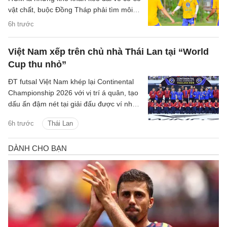
vật chất, buộc Đồng Tháp phải tìm môi
trường phù hợp hơn để duy trì hoạt
6h trước
động.
Việt Nam xếp trên chủ nhà Thái Lan tại “World
Cup thu nhỏ”
ĐT futsal Việt Nam khép lại Continental
Championship 2026 với vị trí á quân, tạo
dấu ấn đậm nét tại giải đấu được ví như
World Cup thu nhỏ của futsal thế giới.
6h trước
Thái Lan