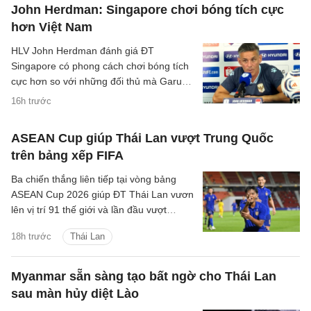
John Herdman: Singapore chơi bóng tích cực
hơn Việt Nam
HLV John Herdman đánh giá ĐT
Singapore có phong cách chơi bóng tích
cực hơn so với những đối thủ mà Garuda
đã gặp trước đó.
16h trước
ASEAN Cup giúp Thái Lan vượt Trung Quốc
trên bảng xếp FIFA
Ba chiến thắng liên tiếp tại vòng bảng
ASEAN Cup 2026 giúp ĐT Thái Lan vươn
lên vị trí 91 thế giới và lần đầu vượt
Trung Quốc kể từ tháng 6/2004.
18h trước
Thái Lan
Myanmar sẵn sàng tạo bất ngờ cho Thái Lan
sau màn hủy diệt Lào