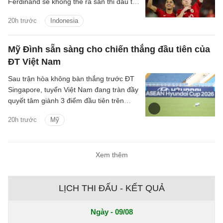
Ferdinand sẽ không thể ra sân thi đấu tại
ASEAN Cup 2026 vì chấn thương.
20h trước
Indonesia
Mỹ Đình sẵn sàng cho chiến thắng đầu tiên của
ĐT Việt Nam
Sau trận hòa không bàn thắng trước ĐT
Singapore, tuyển Việt Nam đang tràn đầy
quyết tâm giành 3 điểm đầu tiên trên
SVĐ Mỹ Đình tại ASEAN Cup 2026.
20h trước
Mỹ
Xem thêm
LỊCH THI ĐẤU - KẾT QUẢ
Ngày - 09/08