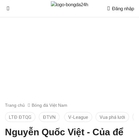
Đăng nhập
Trang chủ
Bóng đá Việt Nam
LTĐ ĐTQG
ĐTVN
V-League
Vua phá lưới
T
Nguyễn Quốc Việt - Của để