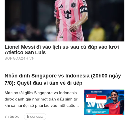
Nhận định Singapore vs Indonesia (20h00 ngày
7/8): Quyết đấu vì tấm vé đi tiếp
Màn so tài giữa Singapore vs Indonesia
được đánh giá như một trận đấu sinh tử,
khi cả hai đội sẽ phải lao vào một cuộc
chiến để giành tấm vé duy nhất còn lại
7h trước
Indonesia
vào bán kết.