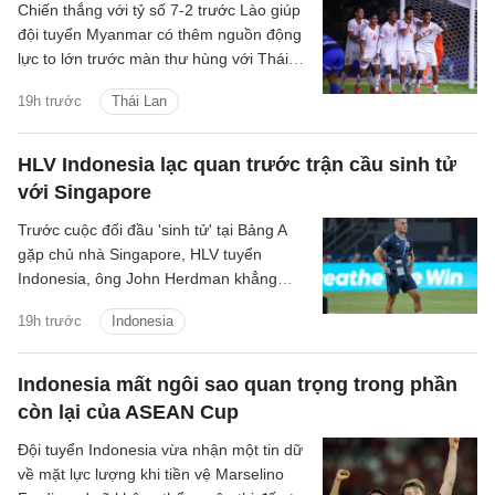
Chiến thắng với tỷ số 7-2 trước Lào giúp
đội tuyển Myanmar có thêm nguồn động
lực to lớn trước màn thư hùng với Thái
Lan ở lượt đấu cuối bảng B.
19h trước
Thái Lan
HLV Indonesia lạc quan trước trận cầu sinh tử
với Singapore
Trước cuộc đối đầu 'sinh tử' tại Bảng A
gặp chủ nhà Singapore, HLV tuyển
Indonesia, ông John Herdman khẳng
định các học trò của mình đã sẵn sàng
19h trước
Indonesia
giành chiến thắng để giữ vững hy vọng
giành chức vô địch.
Indonesia mất ngôi sao quan trọng trong phần
còn lại của ASEAN Cup
Đội tuyển Indonesia vừa nhận một tin dữ
về mặt lực lượng khi tiền vệ Marselino