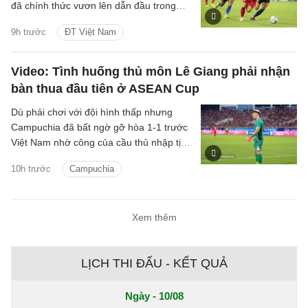
đã chính thức vươn lên dẫn đầu trong
cuộc đua 'Vua phá lưới' với 5 bàn thắng.
9h trước
ĐT Việt Nam
Video: Tình huống thủ môn Lê Giang phải nhận
bàn thua đầu tiên ở ASEAN Cup
Dù phải chơi với đội hình thấp nhưng
Campuchia đã bất ngờ gỡ hòa 1-1 trước
Việt Nam nhờ công của cầu thủ nhập tịch
Iago Bento.
10h trước
Campuchia
Xem thêm
LỊCH THI ĐẤU - KẾT QUẢ
Ngày - 10/08