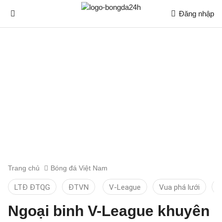
Đăng nhập
Trang chủ
Bóng đá Việt Nam
LTĐ ĐTQG
ĐTVN
V-League
Vua phá lưới
T
Ngoại binh V-League khuyên