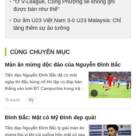
“Ở V-League, Công Phượng sẽ không ghi
được bàn như thế”
Dư âm U23 Việt Nam 3-0 U23 Malaysia: Chỉ
tăng thêm sự ảo tưởng
CÙNG CHUYÊN MỤC
Màn ăn mừng độc đáo của Nguyễn Đình Bắc
Tiền đạo Nguyễn Đình Bắc đã có một
ngày thi đấu bùng nổ khi lập cú đúp bàn
thắng vào lưới ĐT Campuchia trong trận
thắng 3-1 của ĐT Việt Nam trên sân Mỹ
7h trước
Mỹ
Đình tối 7/8.
Đình Bắc: Mặt cỏ Mỹ Đình đẹp quá!
Tiền đạo Nguyễn Đình Bắc lý giải màn ăn
mừng thú vị khi cúi xuống hôn mặt cỏ sau