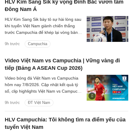
HLV Kim Sang Sik kỳ vọng Đình Bắc vươn tầm
Đông Nam Á
HLV Kim Sang Sik bày tỏ sự hài lòng sau
khi tuyển Việt Nam giành chiến thắng
trước Campuchia để khép lại vòng bảng
ASEAN Cup 2026 với ngôi đầu bảng A,
9h trước
Campuchia
đồng thời dành nhiều lời khen cho
Nguyễn Đình Bắc.
Video Việt Nam vs Campuchia | Vững vàng đi
tiếp (Bảng A ASEAN Cup 2026)
Video bóng đá Việt Nam vs Campuchia
hôm nay 7/8/2026. Cập nhật kết quả tỷ
số, clip highlights Việt Nam vs Campuchia
(Bảng A ASEAN Cup 2026) các tình
9h trước
ĐT Việt Nam
huống trên sân.
HLV Campuchia: Tôi không tìm ra điểm yếu của
tuyển Việt Nam