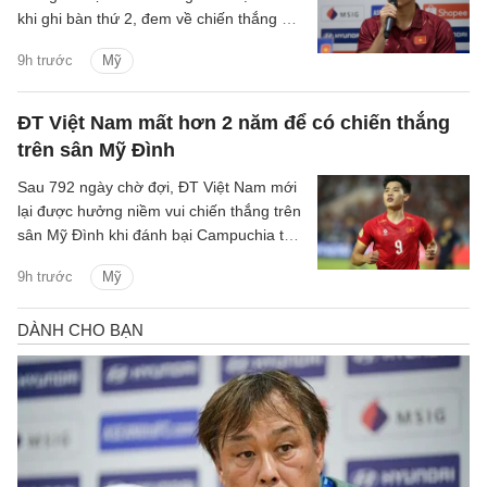
khi ghi bàn thứ 2, đem về chiến thắng 3-1
của ĐT Việt Nam trước Campuchia.
9h trước
Mỹ
ĐT Việt Nam mất hơn 2 năm để có chiến thắng
trên sân Mỹ Đình
Sau 792 ngày chờ đợi, ĐT Việt Nam mới
lại được hưởng niềm vui chiến thắng trên
sân Mỹ Đình khi đánh bại Campuchia tỷ
số 3-1 ở lượt trận cuối bảng A ASEAN
9h trước
Mỹ
Cup 2026.