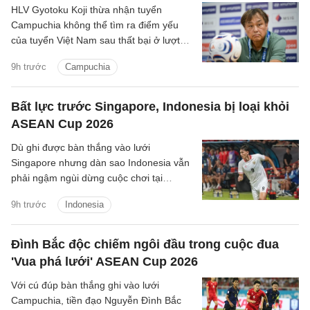
HLV Gyotoku Koji thừa nhận tuyển
Campuchia không thể tìm ra điểm yếu
của tuyển Việt Nam sau thất bại ở lượt
trận cuối bảng A ASEAN Cup 2026, đồng
9h trước
Campuchia
thời tin rằng thầy trò HLV Kim Sang Sik
đủ sức góp mặt ở trận chung kết.
Bất lực trước Singapore, Indonesia bị loại khỏi
ASEAN Cup 2026
Dù ghi được bàn thắng vào lưới
Singapore nhưng dàn sao Indonesia vẫn
phải ngậm ngùi dừng cuộc chơi tại
ASEAN Cup 2026, do chỉ xếp thứ ba
9h trước
Indonesia
bảng A.
Đình Bắc độc chiếm ngôi đầu trong cuộc đua
'Vua phá lưới' ASEAN Cup 2026
Với cú đúp bàn thắng ghi vào lưới
Campuchia, tiền đạo Nguyễn Đình Bắc