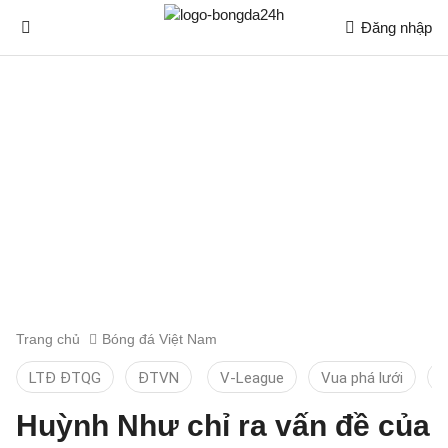
Đăng nhập
Trang chủ
Bóng đá Việt Nam
LTĐ ĐTQG
ĐTVN
V-League
Vua phá lưới
T
Huỳnh Như chỉ ra vấn đề của