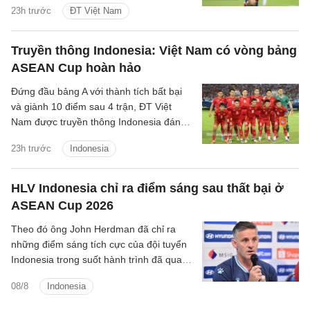
23h trước
ĐT Việt Nam
Truyền thông Indonesia: Việt Nam có vòng bảng
ASEAN Cup hoàn hảo
Đứng đầu bảng A với thành tích bất bại
và giành 10 điểm sau 4 trận, ĐT Việt
Nam được truyền thông Indonesia đánh
giá là ứng viên sáng giá cho chức vô
23h trước
Indonesia
địch.
HLV Indonesia chỉ ra điểm sáng sau thất bại ở
ASEAN Cup 2026
Theo đó ông John Herdman đã chỉ ra
những điểm sáng tích cực của đội tuyển
Indonesia trong suốt hành trình đã qua
tại ASEAN Cup 2026.
08/8
Indonesia