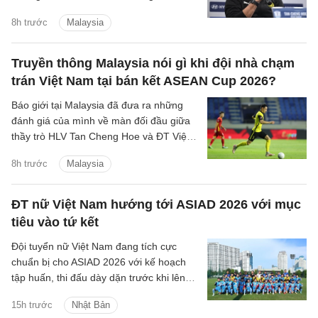
giá về màn đọ sức sắp tới với đội tuyển
8h trước
Malaysia
Việt Nam.
Truyền thông Malaysia nói gì khi đội nhà chạm
trán Việt Nam tại bán kết ASEAN Cup 2026?
Báo giới tại Malaysia đã đưa ra những
đánh giá của mình về màn đối đầu giữa
thầy trò HLV Tan Cheng Hoe và ĐT Việt
Nam tại vòng bán kết ASEAN Cup 2026
8h trước
Malaysia
sắp tới.
ĐT nữ Việt Nam hướng tới ASIAD 2026 với mục
tiêu vào tứ kết
Đội tuyển nữ Việt Nam đang tích cực
chuẩn bị cho ASIAD 2026 với kế hoạch
tập huấn, thi đấu dày dặn trước khi lên
đường sang Nhật Bản.
15h trước
Nhật Bản