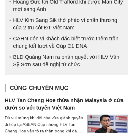
Hoàng Đức tới Old Trafford khi được Man City
mời sang Anh
HLV Kim Sang Sik thở phào vì chấn thương
của 2 trụ cột ĐT Việt Nam
CAHN đón vị khách đặc biệt trước thềm trận
chung kết lượt về Cúp C1 ĐNA
BLĐ Quảng Nam ra phán quyết với HLV Văn
Sỹ Sơn sau đề nghị từ chức
CÙNG CHUYÊN MỤC
HLV Tan Cheng Hoe thừa nhận Malaysia ở cửa
dưới so với tuyển Việt Nam
Dù vui mừng khi đội nhà vừa giành quyền
đi tiếp tại ASEAN Cup nhưng HLV Tan
Cheng Hoe vẫn tỏ ra thận trọng khi đánh