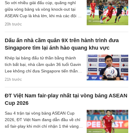
So với nhiều giải đấu cúp, quãng nghỉ
giữa vòng bảng và vòng knock-out tại
ASEAN Cup là khá lớn, khi mà các đội sẽ
có quãng nghỉ lên tới một tuần cho các
20h trước
trận đại chiến tại bán kết.
Dấu ấn nhà cầm quân 9X trên hành trình đưa
Singapore tìm lại ánh hào quang khu vực
Khép lại bảng đấu tử thần bằng thành
tích bất bại, nhà cầm quân 36 tuổi Gavin
Lee không chỉ đưa Singapore tiến thẳng
vào bán kết ASEAN Cup 2026, mà còn
21h trước
khắc họa rõ nét triết lý bóng đá hiện đại,
khoa học của chiến lược gia trẻ tuổi bậc
ĐT Việt Nam fair-play nhất tại vòng bảng ASEAN
nhất khu vực.
Cup 2026
Sau 4 trận tại vòng bảng ASEAN Cup
2026, ĐT Việt Nam đang dẫn đầu về chỉ
số fair-play khi mới chỉ nhận 1 thẻ vàng
và cũng là đội phạm lỗi ít nhất giải.