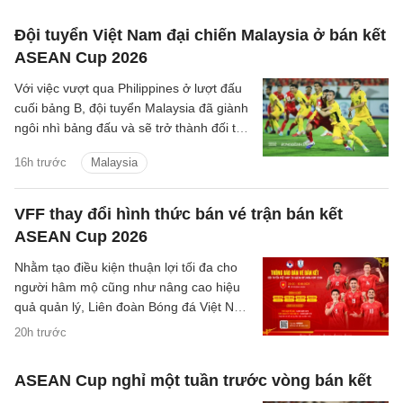
Đội tuyển Việt Nam đại chiến Malaysia ở bán kết
ASEAN Cup 2026
Với việc vượt qua Philippines ở lượt đấu
cuối bảng B, đội tuyển Malaysia đã giành
ngôi nhì bảng đấu và sẽ trở thành đối thủ
tiếp theo của đội tuyển Việt Nam trên
16h trước
Malaysia
hành trình bảo vệ ngôi vương Đông Nam
Á.
VFF thay đổi hình thức bán vé trận bán kết
ASEAN Cup 2026
Nhằm tạo điều kiện thuận lợi tối đa cho
người hâm mộ cũng như nâng cao hiệu
quả quản lý, Liên đoàn Bóng đá Việt Nam
(VFF) đã chính thức thông báo về việc
20h trước
thay đổi hình thức bán vé trận bán kết
trên sân nhà của đội tuyển Việt Nam.
ASEAN Cup nghỉ một tuần trước vòng bán kết