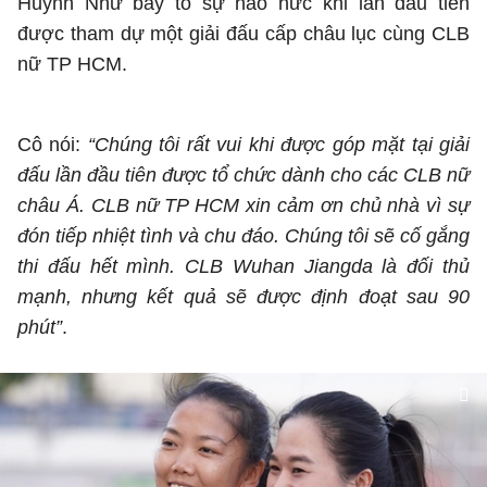
Huỳnh Như bày tỏ sự háo hức khi lần đầu tiên
được tham dự một giải đấu cấp châu lục cùng CLB
nữ TP HCM.
Cô nói:
“Chúng tôi rất vui khi được góp mặt tại giải
đấu lần đầu tiên được tổ chức dành cho các CLB nữ
châu Á. CLB nữ TP HCM xin cảm ơn chủ nhà vì sự
đón tiếp nhiệt tình và chu đáo. Chúng tôi sẽ cố gắng
thi đấu hết mình. CLB Wuhan Jiangda là đối thủ
mạnh, nhưng kết quả sẽ được định đoạt sau 90
phút”
.