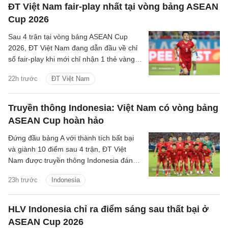
ĐT Việt Nam fair-play nhất tại vòng bảng ASEAN
nhất khu vực.
Cup 2026
Sau 4 trận tại vòng bảng ASEAN Cup
2026, ĐT Việt Nam đang dẫn đầu về chỉ
số fair-play khi mới chỉ nhận 1 thẻ vàng
và cũng là đội phạm lỗi ít nhất giải.
22h trước
ĐT Việt Nam
Truyền thông Indonesia: Việt Nam có vòng bảng
ASEAN Cup hoàn hảo
Đứng đầu bảng A với thành tích bất bại
và giành 10 điểm sau 4 trận, ĐT Việt
Nam được truyền thông Indonesia đánh
giá là ứng viên sáng giá cho chức vô
23h trước
Indonesia
địch.
HLV Indonesia chỉ ra điểm sáng sau thất bại ở
ASEAN Cup 2026