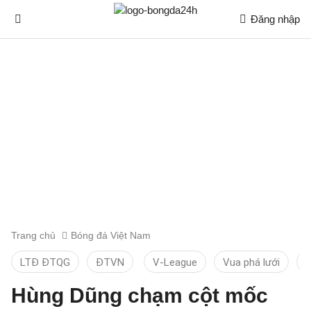
Đăng nhập
Trang chủ
Bóng đá Việt Nam
LTĐ ĐTQG
ĐTVN
V-League
Vua phá lưới
T
Hùng Dũng chạm cột mốc