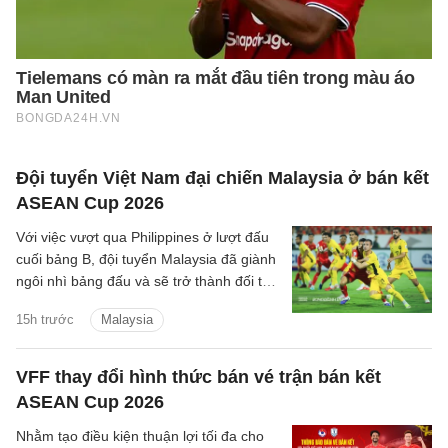
Đội tuyển Việt Nam đại chiến Malaysia ở bán kết
ASEAN Cup 2026
Với việc vượt qua Philippines ở lượt đấu
cuối bảng B, đội tuyển Malaysia đã giành
ngôi nhì bảng đấu và sẽ trở thành đối thủ
tiếp theo của đội tuyển Việt Nam trên
15h trước
Malaysia
hành trình bảo vệ ngôi vương Đông Nam
Á.
VFF thay đổi hình thức bán vé trận bán kết
ASEAN Cup 2026
Nhằm tạo điều kiện thuận lợi tối đa cho