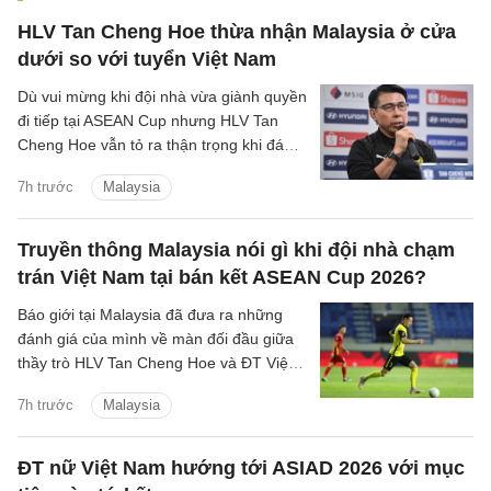
HLV Tan Cheng Hoe thừa nhận Malaysia ở cửa
dưới so với tuyển Việt Nam
Dù vui mừng khi đội nhà vừa giành quyền
đi tiếp tại ASEAN Cup nhưng HLV Tan
Cheng Hoe vẫn tỏ ra thận trọng khi đánh
giá về màn đọ sức sắp tới với đội tuyển
7h trước
Malaysia
Việt Nam.
Truyền thông Malaysia nói gì khi đội nhà chạm
trán Việt Nam tại bán kết ASEAN Cup 2026?
Báo giới tại Malaysia đã đưa ra những
đánh giá của mình về màn đối đầu giữa
thầy trò HLV Tan Cheng Hoe và ĐT Việt
Nam tại vòng bán kết ASEAN Cup 2026
7h trước
Malaysia
sắp tới.
ĐT nữ Việt Nam hướng tới ASIAD 2026 với mục