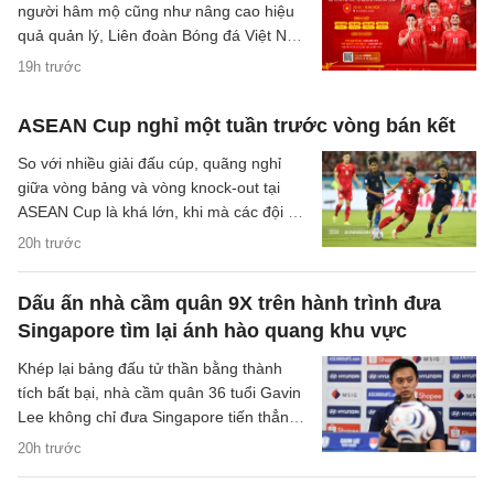
người hâm mộ cũng như nâng cao hiệu
quả quản lý, Liên đoàn Bóng đá Việt Nam
(VFF) đã chính thức thông báo về việc
19h trước
thay đổi hình thức bán vé trận bán kết
trên sân nhà của đội tuyển Việt Nam.
ASEAN Cup nghỉ một tuần trước vòng bán kết
So với nhiều giải đấu cúp, quãng nghỉ
giữa vòng bảng và vòng knock-out tại
ASEAN Cup là khá lớn, khi mà các đội sẽ
có quãng nghỉ lên tới một tuần cho các
20h trước
trận đại chiến tại bán kết.
Dấu ấn nhà cầm quân 9X trên hành trình đưa
Singapore tìm lại ánh hào quang khu vực
Khép lại bảng đấu tử thần bằng thành
tích bất bại, nhà cầm quân 36 tuổi Gavin
Lee không chỉ đưa Singapore tiến thẳng
vào bán kết ASEAN Cup 2026, mà còn
20h trước
khắc họa rõ nét triết lý bóng đá hiện đại,
khoa học của chiến lược gia trẻ tuổi bậc