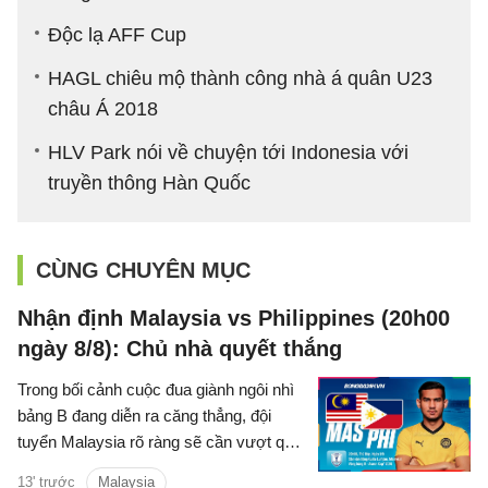
Độc lạ AFF Cup
HAGL chiêu mộ thành công nhà á quân U23
châu Á 2018
HLV Park nói về chuyện tới Indonesia với
truyền thông Hàn Quốc
CÙNG CHUYÊN MỤC
Nhận định Malaysia vs Philippines (20h00
ngày 8/8): Chủ nhà quyết thắng
Trong bối cảnh cuộc đua giành ngôi nhì
bảng B đang diễn ra căng thẳng, đội
tuyển Malaysia rõ ràng sẽ cần vượt qua
Philippines để chắc suất đi tiếp.
13' trước
Malaysia