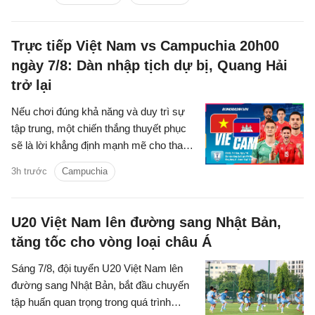
trên kênh phát sóng nào?
Trực tiếp Việt Nam vs Campuchia 20h00
ngày 7/8: Dàn nhập tịch dự bị, Quang Hải
trở lại
Nếu chơi đúng khả năng và duy trì sự
tập trung, một chiến thắng thuyết phục
sẽ là lời khẳng định mạnh mẽ cho tham
vọng bảo vệ ngôi vương Đông Nam Á
3h trước
Campuchia
của thầy trò HLV Kim Sang-sik.
U20 Việt Nam lên đường sang Nhật Bản,
tăng tốc cho vòng loại châu Á
Sáng 7/8, đội tuyển U20 Việt Nam lên
đường sang Nhật Bản, bắt đầu chuyến
tập huấn quan trọng trong quá trình