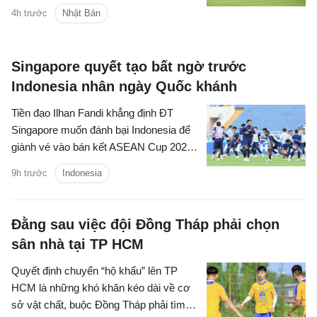
chuẩn bị cho Vòng loại U20 châu Á
4h trước
Nhật Bản
2027.
Singapore quyết tạo bất ngờ trước
Indonesia nhân ngày Quốc khánh
Tiền đạo Ilhan Fandi khẳng định ĐT
Singapore muốn đánh bại Indonesia để
giành vé vào bán kết ASEAN Cup 2026,
đồng thời xem đây là món quà ý nghĩa
9h trước
Indonesia
dành tặng NHM nhân dịp Quốc khánh
Singapore.
Đằng sau việc đội Đồng Tháp phải chọn
sân nhà tại TP HCM
Quyết định chuyển “hộ khẩu” lên TP
HCM là những khó khăn kéo dài về cơ
sở vật chất, buộc Đồng Tháp phải tìm