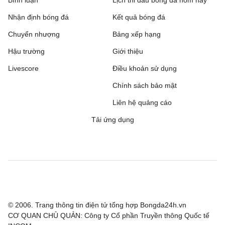
Nhận định bóng đá
Kết quả bóng đá
Ajax
3 - 1
Shelbourne
Chuyển nhượng
Bảng xếp hạng
Borac Banja Luka
1 - 0
Maxline Vitebsk
Hậu trường
Giới thiệu
Lugano
2 - 0
NSI Runavik
Livescore
Điều khoản sử dụng
Valur
0 - 2
Chính sách bảo mật
FC Nordsjaelland
Liên hệ quảng cáo
SC Braga
1 - 0
Dinamo Minsk
Tải ứng dụng
Bohemian FC
0 - 2
FC Midtjylland
Rijeka
1 - 0
Ilves
Hibernian
2 - 1
KF Shkendija
Partizan Beograd
3 - 0
Tobol Kostanay
© 2006. Trang thông tin điện tử tổng hợp Bongda24h.vn
CƠ QUAN CHỦ QUẢN: Công ty Cổ phần Truyền thông Quốc tế
Tre Fiori
1 - 4
Drita