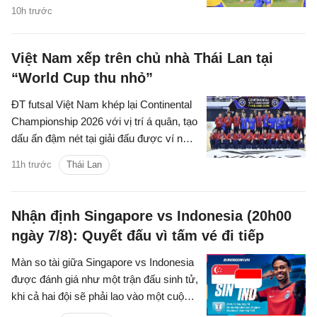
môi trường phù hợp hơn để duy trì hoạt
10h trước
động.
Việt Nam xếp trên chủ nhà Thái Lan tại
“World Cup thu nhỏ”
ĐT futsal Việt Nam khép lại Continental
Championship 2026 với vị trí á quân, tạo
dấu ấn đậm nét tại giải đấu được ví như
"World Cup thu nhỏ" của futsal thế giới.
11h trước
Thái Lan
Nhận định Singapore vs Indonesia (20h00
ngày 7/8): Quyết đấu vì tấm vé đi tiếp
Màn so tài giữa Singapore vs Indonesia
được đánh giá như một trận đấu sinh tử,
khi cả hai đội sẽ phải lao vào một cuộc
chiến để giành tấm vé duy nhất còn lại