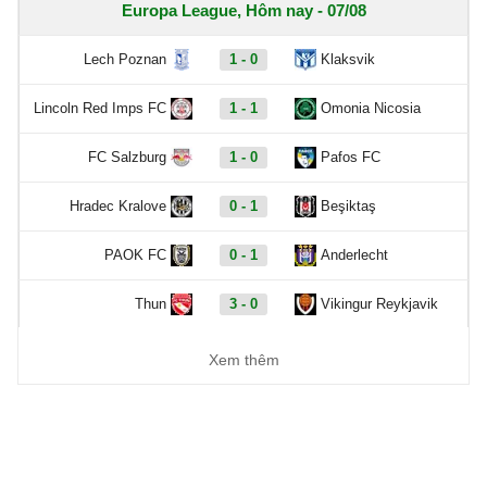
Europa League, Hôm nay - 07/08
Lech Poznan
1 - 0
Klaksvik
Lincoln Red Imps FC
1 - 1
Omonia Nicosia
FC Salzburg
1 - 0
Pafos FC
Hradec Kralove
0 - 1
Beşiktaş
PAOK FC
0 - 1
Anderlecht
Thun
3 - 0
Vikingur Reykjavik
Benfica
6 - 1
Hearts
Xem thêm
Europa Conference League, Hôm nay - 07/08
Dynamo Kyiv
1 - 0
Qarabag