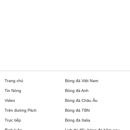
FC Sheriff
1 - 3
St. Gallen
Inter Club d'Escaldes
2 - 0
Flora Tallinn
Debrecen
0 - 3
FC Copenhagen
Zalgiris Vilnius
2 - 5
Hajduk Split
Riga FC
1 - 0
Gyori ETO
IFK Gothenburg
0 - 1
Gent
Trang chủ
Bóng đá Việt Nam
Rakow Czestochowa
0 - 0
Hammarby IF
Tin Nóng
Bóng đá Anh
Beitar Jerusalem
1 - 2
Austria Wien
Video
Bóng đá Châu Âu
FC Twente
6 - 0
DAC 1904 Dunajska
Trên đường Pitch
Bóng đá TBN
Streda
Trực tiếp
Bóng đá Italia
Hapoel Tel Aviv
2 - 0
GKS Katowice
Bình luận
Lịch thi đấu bóng đá hôm nay