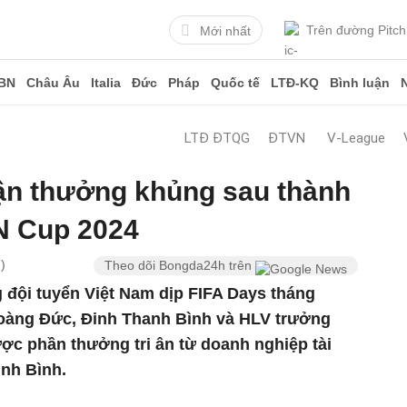
Trên đường Pitch
Mới nhất
BN
Châu Âu
Italia
Đức
Pháp
Quốc tế
LTĐ-KQ
Bình luận
LTĐ ĐTQG
ĐTVN
V-League
n thưởng khủng sau thành
N Cup 2024
)
Theo dõi Bongda24h trên
 đội tuyển Việt Nam dịp FIFA Days tháng
Hoàng Đức, Đinh Thanh Bình và HLV trưởng
ợc phần thưởng tri ân từ doanh nghiệp tài
nh Bình.