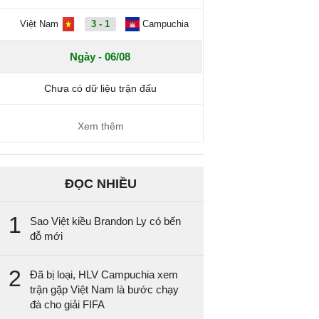
Việt Nam
3 - 1
Campuchia
Ngày - 06/08
Chưa có dữ liệu trận đấu
Xem thêm
ĐỌC NHIỀU
1
Sao Việt kiều Brandon Ly có bến
đỗ mới
2
Đã bị loại, HLV Campuchia xem
trận gặp Việt Nam là bước chạy
đà cho giải FIFA