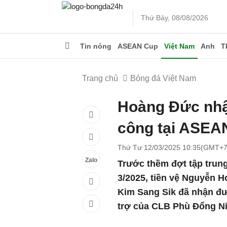
Thứ Bảy, 08/08/2026
Tin nóng
ASEAN Cup
Việt Nam
Anh
T
Trang chủ
Bóng đá Việt Nam
Hoàng Đức nhậ
công tại ASEA
Thứ Tư 12/03/2025 10:35(GMT+7
Zalo
Trước thềm đợt tập trung
3/2025, tiền vệ Nguyễn 
Kim Sang Sik đã nhận đư
trợ của CLB Phù Đổng Ni