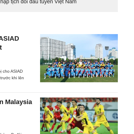
hập tịch đối đầu tuyển Việt Nam
 ASIAD
t
bị cho ASIAD
trước khi lên
ến Malaysia