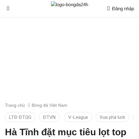
Đăng nhập
Trang chủ
Bóng đá Việt Nam
LTĐ ĐTQG
ĐTVN
V-League
Vua phá lưới
T
Hà Tĩnh đặt mục tiêu lọt top