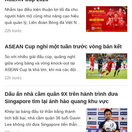
Nhằm tạo điều kiện thuận lợi tối đa cho
người hâm mộ cũng như nâng cao hiệu
quả quản lý, Liên đoàn Bóng đá Việt Nam
(VFF) đã chính thức thông báo về việc
22h trước
thay đổi hình thức bán vé trận bán kết
trên sân nhà của đội tuyển Việt Nam.
ASEAN Cup nghỉ một tuần trước vòng bán kết
So với nhiều giải đấu cúp, quãng nghỉ
giữa vòng bảng và vòng knock-out tại
ASEAN Cup là khá lớn, khi mà các đội sẽ
có quãng nghỉ lên tới một tuần cho các
22h trước
trận đại chiến tại bán kết.
Dấu ấn nhà cầm quân 9X trên hành trình đưa
Singapore tìm lại ánh hào quang khu vực
Khép lại bảng đấu tử thần bằng thành
tích bất bại, nhà cầm quân 36 tuổi Gavin
Lee không chỉ đưa Singapore tiến thẳng
vào bán kết ASEAN Cup 2026, mà còn