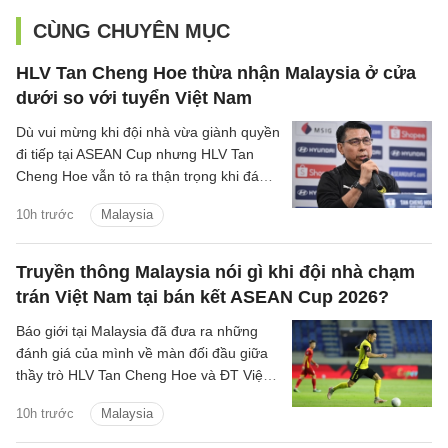
CÙNG CHUYÊN MỤC
HLV Tan Cheng Hoe thừa nhận Malaysia ở cửa
dưới so với tuyển Việt Nam
Dù vui mừng khi đội nhà vừa giành quyền
đi tiếp tại ASEAN Cup nhưng HLV Tan
Cheng Hoe vẫn tỏ ra thận trọng khi đánh
giá về màn đọ sức sắp tới với đội tuyển
10h trước
Malaysia
Việt Nam.
Truyền thông Malaysia nói gì khi đội nhà chạm
trán Việt Nam tại bán kết ASEAN Cup 2026?
Báo giới tại Malaysia đã đưa ra những
đánh giá của mình về màn đối đầu giữa
thầy trò HLV Tan Cheng Hoe và ĐT Việt
Nam tại vòng bán kết ASEAN Cup 2026
10h trước
Malaysia
sắp tới.