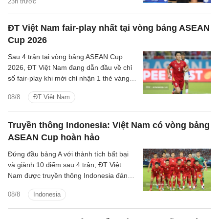
23h trước
khắc họa rõ nét triết lý bóng đá hiện đại,
khoa học của chiến lược gia trẻ tuổi bậc
ĐT Việt Nam fair-play nhất tại vòng bảng ASEAN
nhất khu vực.
Cup 2026
Sau 4 trận tại vòng bảng ASEAN Cup
2026, ĐT Việt Nam đang dẫn đầu về chỉ
số fair-play khi mới chỉ nhận 1 thẻ vàng
và cũng là đội phạm lỗi ít nhất giải.
08/8
ĐT Việt Nam
Truyền thông Indonesia: Việt Nam có vòng bảng
ASEAN Cup hoàn hảo
Đứng đầu bảng A với thành tích bất bại
và giành 10 điểm sau 4 trận, ĐT Việt
Nam được truyền thông Indonesia đánh
giá là ứng viên sáng giá cho chức vô
08/8
Indonesia
địch.