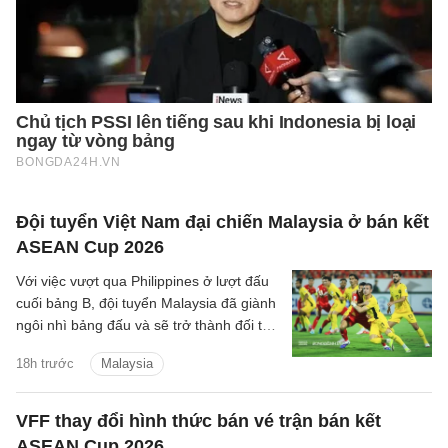
Đội tuyển Việt Nam đại chiến Malaysia ở bán kết
ASEAN Cup 2026
Với việc vượt qua Philippines ở lượt đấu
cuối bảng B, đội tuyển Malaysia đã giành
ngôi nhì bảng đấu và sẽ trở thành đối thủ
tiếp theo của đội tuyển Việt Nam trên
18h trước
Malaysia
hành trình bảo vệ ngôi vương Đông Nam
Á.
VFF thay đổi hình thức bán vé trận bán kết
ASEAN Cup 2026