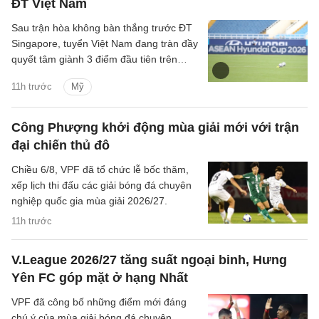
ĐT Việt Nam
Sau trận hòa không bàn thắng trước ĐT
Singapore, tuyển Việt Nam đang tràn đầy
quyết tâm giành 3 điểm đầu tiên trên
SVĐ Mỹ Đình tại ASEAN Cup 2026.
11h trước
Mỹ
Công Phượng khởi động mùa giải mới với trận
đại chiến thủ đô
Chiều 6/8, VPF đã tổ chức lễ bốc thăm,
xếp lịch thi đấu các giải bóng đá chuyên
nghiệp quốc gia mùa giải 2026/27.
11h trước
V.League 2026/27 tăng suất ngoại binh, Hưng
Yên FC góp mặt ở hạng Nhất
VPF đã công bố những điểm mới đáng
chú ý của mùa giải bóng đá chuyên