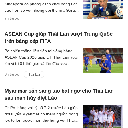
Singapore có phong cách chơi bóng tích
cực hơn so với những đối thủ mà Garuda
đã gặp trước đó.
7h trước
ASEAN Cup giúp Thái Lan vượt Trung Quốc
trên bảng xếp FIFA
Ba chiến thắng liên tiếp tại vòng bảng
ASEAN Cup 2026 giúp ĐT Thái Lan vươn
lên vị trí 91 thế giới và lần đầu vượt
Trung Quốc kể từ tháng 6/2004.
9h trước
Thái Lan
Myanmar sẵn sàng tạo bất ngờ cho Thái Lan
sau màn hủy diệt Lào
Chiến thắng với tỷ số 7-2 trước Lào giúp
đội tuyển Myanmar có thêm nguồn động
lực to lớn trước màn thư hùng với Thái
Lan ở lượt đấu cuối bảng B.