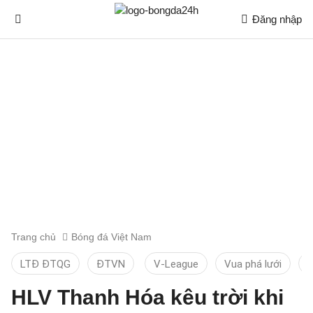
Đăng nhập
Trang chủ
Bóng đá Việt Nam
LTĐ ĐTQG
ĐTVN
V-League
Vua phá lưới
T
HLV Thanh Hóa kêu trời khi