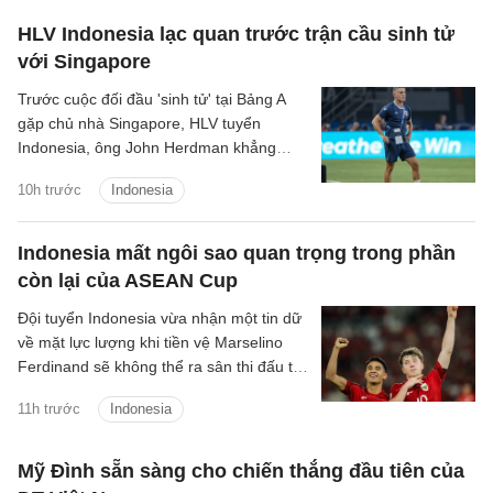
HLV Indonesia lạc quan trước trận cầu sinh tử
với Singapore
Trước cuộc đối đầu 'sinh tử' tại Bảng A
gặp chủ nhà Singapore, HLV tuyển
Indonesia, ông John Herdman khẳng
định các học trò của mình đã sẵn sàng
10h trước
Indonesia
giành chiến thắng để giữ vững hy vọng
giành chức vô địch.
Indonesia mất ngôi sao quan trọng trong phần
còn lại của ASEAN Cup
Đội tuyển Indonesia vừa nhận một tin dữ
về mặt lực lượng khi tiền vệ Marselino
Ferdinand sẽ không thể ra sân thi đấu tại
ASEAN Cup 2026 vì chấn thương.
11h trước
Indonesia
Mỹ Đình sẵn sàng cho chiến thắng đầu tiên của