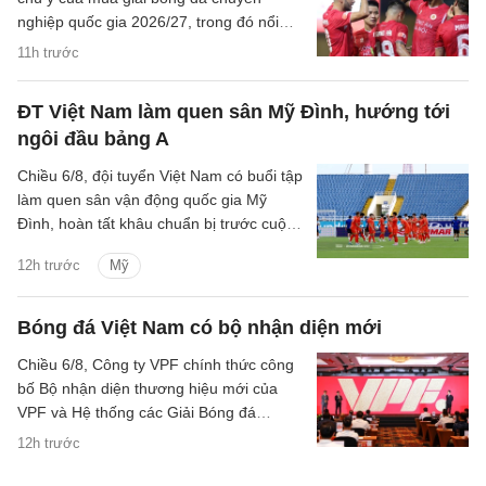
nghiệp quốc gia 2026/27, trong đó nổi
bật là việc tăng số lượng ngoại binh tại
11h trước
V.League và sự xuất hiện của Hưng Yên
FC ở giải hạng Nhất.
ĐT Việt Nam làm quen sân Mỹ Đình, hướng tới
ngôi đầu bảng A
Chiều 6/8, đội tuyển Việt Nam có buổi tập
làm quen sân vận động quốc gia Mỹ
Đình, hoàn tất khâu chuẩn bị trước cuộc
đối đầu với Campuchia tại lượt trận cuối
12h trước
Mỹ
bảng A ASEAN Cup 2026.
Bóng đá Việt Nam có bộ nhận diện mới
Chiều 6/8, Công ty VPF chính thức công
bố Bộ nhận diện thương hiệu mới của
VPF và Hệ thống các Giải Bóng đá
chuyên nghiệp Quốc gia kể từ mùa giải
12h trước
2026/27.